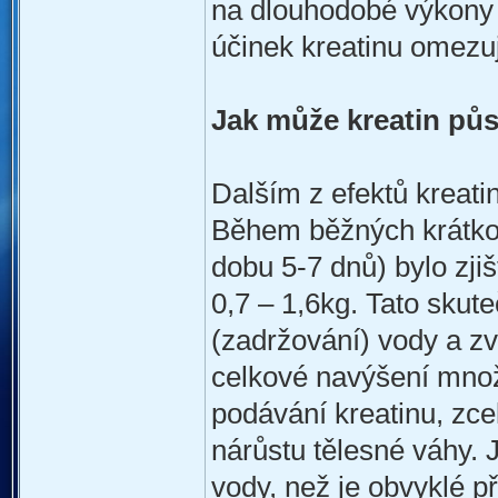
na dlouhodobé výkony
účinek kreatinu omez
Jak může kreatin půs
Dalším z efektů kreatin
Během běžných krátkod
dobu 5-7 dnů) bylo zji
0,7 – 1,6kg. Tato skut
(zadržování) vody a zv
celkové navýšení množ
podávání kreatinu, z
nárůstu tělesné váhy. 
vody, než je obvyklé 