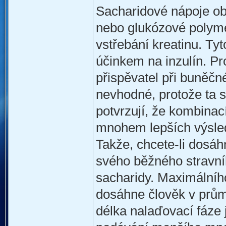
Sacharidové nápoje ob
nebo glukózové polyme
vstřebání kreatinu. Tyt
účinkem na inzulín. Pro
přispěvatel při buněčné
nevhodné, protože ta s
potvrzují, že kombinac
mnohem lepších výsled
Takže, chcete-li dosáh
svého běžného stravní
sacharidy. Maximálníh
dosáhne člověk v prům
délka nalaďovací fáze j