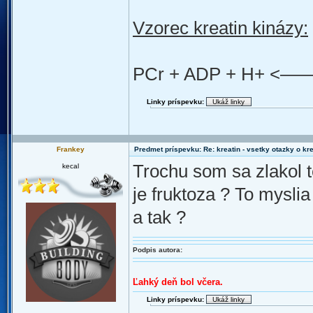
Vzorec kreatin kinázy:
PCr + ADP + H+ <—
Linky príspevku:
Frankey
Predmet príspevku: Re: kreatin - vsetky otazky o k
Trochu som sa zlakol t
kecal
je fruktoza ? To mysl
a tak ?
Podpis autora:
Ľahký deň bol včera.
Linky príspevku: