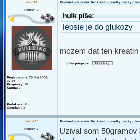
sevo19
Predmet príspevku: Re: kreatin - vsetky otazky o k
nemluvna
hulk píše:
lepsie je do glukozy
mozem dat ten kreatin 
Linky príspevku:
Registrovaný:
26 Máj 2009,
07:46
Príspevky:
10
Karma:
0
Poďakoval:
0 x
Obdržal:
0 x
Kokos27
Predmet príspevku: Re: kreatin - vsetky otazky o k
Uzival som 50gramov 
nemluvna