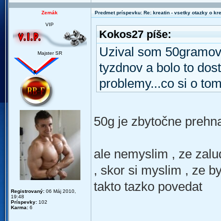
Zemák
Predmet príspevku: Re: kreatin - vsetky otazky o k
VIP
Kokos27 píše:
Uzival som 50gramov
Majster SR
tyzdnov a bolo to do
problemy...co si o tom
50g je zbytočne prehn
ale nemyslim , ze zal
, skor si myslim , ze b
takto tazko povedat
Registrovaný:
06 Máj 2010,
19:48
Príspevky:
102
Karma:
6