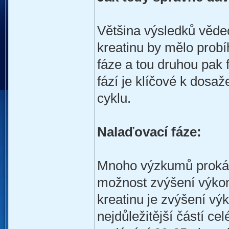
Většina výsledků věde
kreatinu by mělo probíh
fáze a tou druhou pak 
fází je klíčové k dos
cyklu.
Nalaďovací fáze:
Mnoho výzkumů prokázal
možnost zvýšení výkon
kreatinu je zvýšení vý
nejdůležitější částí ce