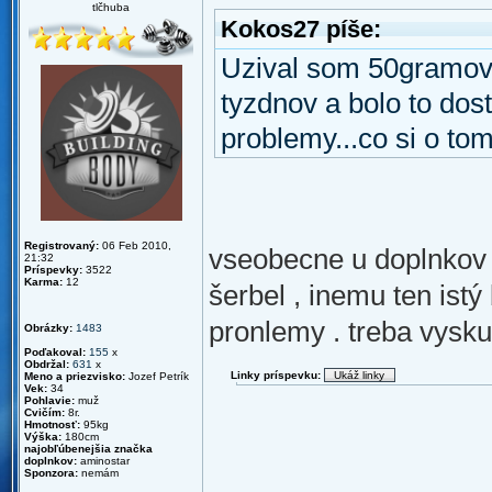
tlčhuba
Kokos27 píše:
Uzival som 50gramov
tyzdnov a bolo to do
problemy...co si o tom
Registrovaný:
06 Feb 2010,
vseobecne u doplnkov 
21:32
Príspevky:
3522
Karma:
12
šerbel , inemu ten is
pronlemy . treba vyskus
Obrázky:
1483
Poďakoval:
155
x
Obdržal:
631
x
Linky príspevku:
Meno a priezvisko:
Jozef Petrík
Vek:
34
Pohlavie:
muž
Cvičím:
8r.
Hmotnosť:
95kg
Výška:
180cm
najobľúbenejšia značka
doplnkov:
aminostar
Sponzora:
nemám