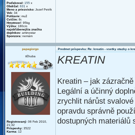
Poďakoval:
155
x
Obdržal:
631
x
Meno a priezvisko:
Jozef Petrík
Vek:
34
Pohlavie:
muž
Cvičím:
8r.
Hmotnosť:
95kg
Výška:
180cm
najobľúbenejšia značka
doplnkov:
aminostar
Sponzora:
nemám
papagiorgo
Predmet príspevku: Re: kreatin - vsetky otazky o k
KREATIN
tlčhuba
Kreatin – jak zázračně
Legální a účinný dopln
zrychlit nárůst svalové
opravdu správně použí
dostupných materiálů s
Registrovaný:
06 Feb 2010,
21:32
Príspevky:
3522
Karma:
12