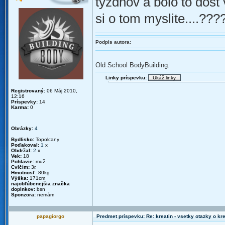
tyzdnov a bolo to dos
si o tom myslite....???
Podpis autora:
Old School BodyBuilding.
Linky príspevku:
Registrovaný:
06 Máj 2010,
12:16
Príspevky:
14
Karma:
0
Obrázky:
4
Bydlisko:
Topolcany
Poďakoval:
1
x
Obdržal:
2
x
Vek:
18
Pohlavie:
muž
Cvičím:
3r.
Hmotnosť:
80kg
Výška:
171cm
najobľúbenejšia značka
doplnkov:
bsn
Sponzora:
nemám
papagiorgo
Predmet príspevku: Re: kreatin - vsetky otazky o k