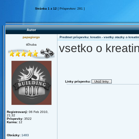
Stránka
1
z
12
[ Príspevkov: 281 ]
Autor
papagiorgo
Predmet príspevku: kreatin - vsetky otazky o kreat
vsetko o kreatin
tlčhuba
Linky príspevku:
Registrovaný:
06 Feb 2010,
21:32
Príspevky:
3522
Karma:
12
Obrázky:
1483