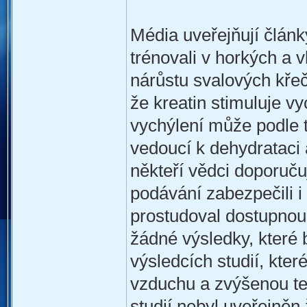
Média uveřejňují články
trénovali v horkých a 
nárůstu svalových křečí
že kreatin stimuluje vy
vychýlení může podle té
vedoucí k dehydrataci 
někteří vědci doporučuj
podávání zabezpečili i
prostudoval dostupnou 
žádné výsledky, které b
výsledcích studií, kter
vzduchu a zvýšenou te
studií nebyl uveřejně