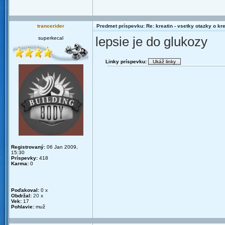
trancerider
Predmet príspevku: Re: kreatin - vsetky otazky o k
lepsie je do glukozy
superkecal
Linky príspevku:
Registrovaný:
06 Jan 2009,
15:30
Príspevky:
418
Karma:
0
Poďakoval:
0 x
Obdržal:
20
x
Vek:
17
Pohlavie:
muž