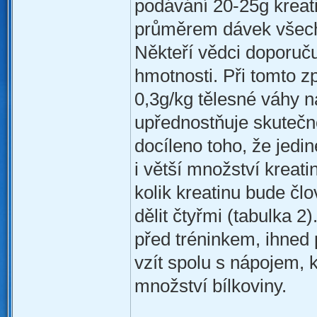
podávání 20-25g kreat
průměrem dávek všech 
Někteří vědci doporuču
hmotnosti. Při tomto 
0,3g/kg tělesné váhy n
upřednostňuje skutečn
docíleno toho, že jed
i větší množství kreati
kolik kreatinu bude čl
dělit čtyřmi (tabulka 
před tréninkem, ihned p
vzít spolu s nápojem, 
množství bílkoviny.