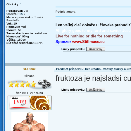
Obrázky:
1
Poďakoval:
0 x
Podpis autora:
Obdržal:
15
x
Meno a priezvisko:
Tomáš
Prostinák
Vek:
19
Len veľký cieľ dokáže u človeka prebudiť
Pohlavie:
muž
Cvičím:
5r.
All glory goes to my lord and savior Jesu
Trénerské licencie:
zatiaľ nie
Live for nothing or die for something
Hmotnosť:
90kg
Výška:
180cm
Sponzor
www.Stillmass.eu
Súťažná federácia:
SSNKF
Linky príspevku:
xLeitonx
Predmet príspevku: Re: kreatin - vsetky otazky o k
fruktoza je najsladsi 
tlčhuba
Linky príspevku:
člen BB-F VIP clubu