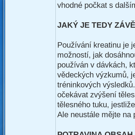
vhodné počkat s další
JAKÝ JE TEDY ZÁV
Používání kreatinu je j
možností, jak dosáhnou
používán v dávkách, k
vědeckých výzkumů, je
tréninkových výsledků.
očekávat zvýšení těles
tělesného tuku, jestliž
Ale neustále mějte na 
POTRAVINA OBSAH 