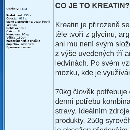
CO JE TO KREATIN?
Obrázky:
1483
Poďakoval:
155
x
Obdržal:
631
x
Meno a priezvisko:
Jozef Petrík
Kreatin je přirozeně se
Vek:
34
Pohlavie:
muž
Cvičím:
8r.
těle tvoří z glycinu, a
Hmotnosť:
95kg
Výška:
180cm
najobľúbenejšia značka
ani mu není svým slož
doplnkov:
aminostar
Sponzora:
nemám
z výše uvedených tří am
ledvinách. Po svém vzn
mozku, kde je využíván
70kg člověk potřebuje 
denní potřebu kombinac
stravy. Ideálním zdroj
produkty. 250g syrové