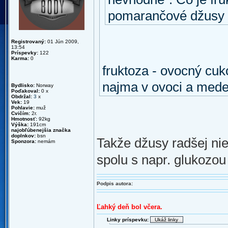
pomarančové džusy 
Registrovaný:
01 Jún 2009,
13:54
Príspevky:
122
Karma:
0
fruktoza - ovocný cuk
najma v ovoci a med
Bydlisko:
Norway
Poďakoval:
0 x
Obdržal:
3
x
Vek:
19
Pohlavie:
muž
Cvičím:
2r.
Hmotnosť:
92kg
Výška:
191cm
najobľúbenejšia značka
doplnkov:
bsn
Takže džusy radšej nie
Sponzora:
nemám
spolu s napr. glukozou
Podpis autora:
Ľahký deň bol včera.
Linky príspevku: