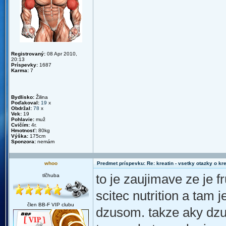
Registrovaný:
08 Apr 2010,
20:13
Príspevky:
1687
Karma:
7
Bydlisko:
Žilina
Poďakoval:
19
x
Obdržal:
78
x
Vek:
19
Pohlavie:
muž
Cvičím:
4r.
Hmotnosť:
80kg
Výška:
175cm
Sponzora:
nemám
whoo
Predmet príspevku: Re: kreatin - vsetky otazky o k
to je zaujimave ze je 
tlčhuba
scitec nutrition a tam
člen BB-F VIP clubu
dzusom. takze aky dzu