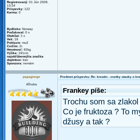
Registrovaný:
01 Jún 2009,
13:54
Príspevky:
122
Karma:
0
Bydlisko:
Norway
Poďakoval:
0 x
Obdržal:
3
x
Vek:
19
Pohlavie:
muž
Cvičím:
2r.
Hmotnosť:
92kg
Výška:
191cm
najobľúbenejšia značka
doplnkov:
bsn
Sponzora:
nemám
papagiorgo
Predmet príspevku: Re: kreatin - vsetky otazky o k
tlčhuba
Frankey píše:
Trochu som sa zlakol t
Co je fruktoza ? To 
džusy a tak ?