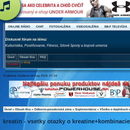
ON-LINE RÁDIO
CHAT
FOTOGALÉRIA
VIDEOGALÉRIA
BB-F TELEVÍZIA
Diskusné fórum na tému:
Kulturistika, Posilňovanie, Fitness, Silové športy a bojové umenia
Úvod
Obsah fóra
FAQ
e-shop
Pravidlá
Posledná návšteva 04 Aug 2016, 07:16
Úvod
»
Obsah fóra
»
Odborno-poradenská zóna
»
Suplementácia
»
Všetko o doplnkoch 
kreatin - vsetky otazky o kreatine+kombinacie