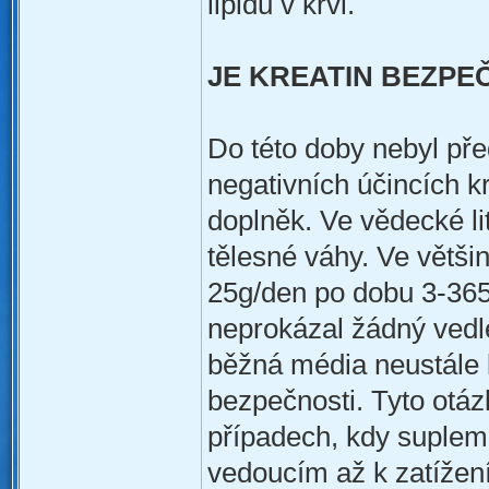
lipidů v krvi.
JE KREATIN BEZPE
Do této doby nebyl pře
negativních účincích k
doplněk. Ve vědecké li
tělesné váhy. Ve větš
25g/den po dobu 3-365 
neprokázal žádný vedle
běžná média neustále 
bezpečnosti. Tyto otáz
případech, kdy suplem
vedoucím až k zatížení