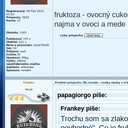
Registrovaný:
06 Feb 2010,
fruktoza - ovocný cuko
21:32
Príspevky:
3522
Karma:
12
najma v ovoci a mede
Obrázky:
1483
Linky príspevku:
Poďakoval:
155
x
Obdržal:
631
x
Meno a priezvisko:
Jozef Petrík
Vek:
34
Pohlavie:
muž
Cvičím:
8r.
Hmotnosť:
95kg
Výška:
180cm
najobľúbenejšia značka
doplnkov:
aminostar
Sponzora:
nemám
Frankey
Predmet príspevku: Re: kreatin - vsetky otazky o k
kecal
papagiorgo píše:
Frankey píše:
Trochu som sa zlakol 
nevhodné". Co je fru