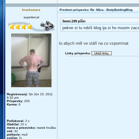
hruskamara
Predmet príspevku: Re: Mára - BodyBuldingBlog
superkecal
Semi.199 píše:
pekne si tu robíš blog ija si ho musim zacat
to abych měl ve stáří na co vzpomínat
Linky príspevku:
Registrovaný:
Str Jún 15, 2011
6:32 pm
Príspevky:
203
Karma:
6
Poďakoval:
3
x
Obdržal:
20
x
meno a priezvisko:
marek hruška
vek:
31
pohlavie:
muž
cvičím:
7r.