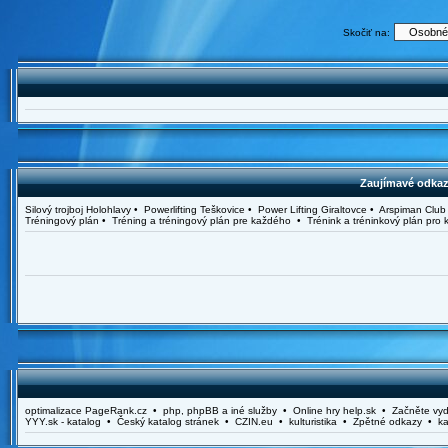
Skočiť na:
Zaujímavé odkazy
Silový trojboj Holohlavy • Powerlifting Teškovice • Power Lifting Giraltovce • Arspiman C
Tréningový plán • Tréning a tréningový plán pre každého • Trénink a tréninkový plán pr
optimalizace PageRank.cz • php, phpBB a iné služby • Online hry help.sk • Začněte vydě
YYY.sk - katalog • Český katalog stránek • CZIN.eu • kulturistika • Zpětné odkazy • ka