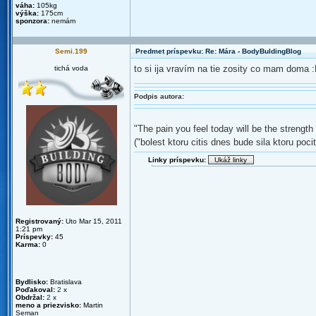
váha:
105kg
výška:
175cm
sponzora:
nemám
Semi.199
Predmet príspevku: Re: Mára - BodyBuldingBlog
to si ija vravím na tie zosity co mam doma 
tichá voda
Podpis autora:
"The pain you feel today will be the strength
("bolest ktoru citis dnes bude sila ktoru pociti
Linky príspevku:
Registrovaný:
Uto Mar 15, 2011
1:21 pm
Príspevky:
45
Karma:
0
Bydlisko:
Bratislava
Poďakoval:
2
x
Obdržal:
2
x
meno a priezvisko:
Martin
Seman