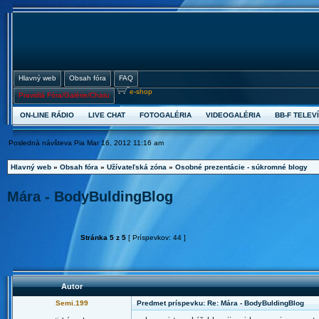
Hlavný web
Obsah fóra
FAQ
e-shop
Pravidlá Fóra/Galérie/Chatu
ON-LINE RÁDIO
LIVE CHAT
FOTOGALÉRIA
VIDEOGALÉRIA
BB-F TELEVÍ
Posledná návšteva Pia Mar 16, 2012 11:16 am
Hlavný web
»
Obsah fóra
»
Užívateľská zóna
»
Osobné prezentácie - súkromné blogy
Mára - BodyBuldingBlog
Stránka
5
z
5
[ Príspevkov: 44 ]
Autor
Semi.199
Predmet príspevku: Re: Mára - BodyBuldingBlog