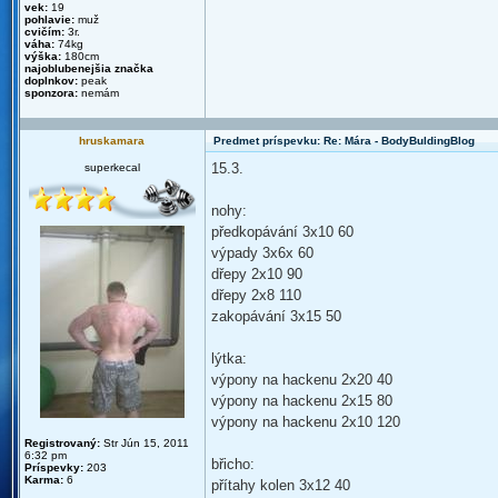
vek:
19
pohlavie:
muž
cvičím:
3r.
váha:
74kg
výška:
180cm
najoblubenejšia značka
doplnkov:
peak
sponzora:
nemám
hruskamara
Predmet príspevku: Re: Mára - BodyBuldingBlog
15.3.
superkecal
nohy:
předkopávání 3x10 60
výpady 3x6x 60
dřepy 2x10 90
dřepy 2x8 110
zakopávání 3x15 50
lýtka:
výpony na hackenu 2x20 40
výpony na hackenu 2x15 80
výpony na hackenu 2x10 120
Registrovaný:
Str Jún 15, 2011
6:32 pm
břicho:
Príspevky:
203
Karma:
6
přítahy kolen 3x12 40