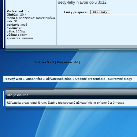
sedy-lehy hlavou dolu 3x12
Poďakoval:
3
x
Linky príspevku:
Obdržal:
20
x
meno a priezvisko:
marek hruška
vek:
31
pohlavie:
muž
cvičím:
7r.
váha:
105kg
výška:
175cm
sponzora:
nemám
Stránka
5
z
5
[ Príspevkov: 44 ]
Hlavný web
»
Obsah fóra
»
Užívateľská zóna
»
Osobné prezentácie - súkromné blogy
Kto je on-line
Užívatelia prezerajúci fórum: Žiadny registrovaný užívateľ nie je prítomný a 0 hostia