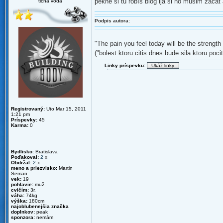
pekne si tu robíš blog ija si ho musim zacat a
tichá voda
Podpis autora:
"The pain you feel today will be the strength
("bolest ktoru citis dnes bude sila ktoru pociti
Linky príspevku:
Registrovaný:
Uto Mar 15, 2011
1:21 pm
Príspevky:
45
Karma:
0
Bydlisko:
Bratislava
Poďakoval:
2
x
Obdržal:
2
x
meno a priezvisko:
Martin
Seman
vek:
19
pohlavie:
muž
cvičím:
3r.
váha:
74kg
výška:
180cm
najoblubenejšia značka
doplnkov:
peak
sponzora:
nemám