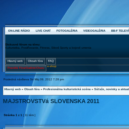
ON-LINE RÁDIO
LIVE CHAT
FOTOGALÉRIA
VIDEOGALÉRIA
BB-F TELEVÍ
Diskusné fórum na tému:
Kulturistika, Posilňovanie, Fitness, Silové športy a bojové umenia
Hlavný web
Obsah fóra
FAQ
e-shop
Pravidlá Fóra/Galérie/Chatu
Posledná návšteva Str Máj 09, 2012 7:28 pm
Hlavný web
»
Obsah fóra
»
Profesionálna kulturistická scéna
»
Súťaže, novinky a aktual
MAJSTROVSTVá SLOVENSKA 2011
Stránka
1
z
1
[ 11 tém ]