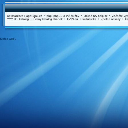
optimalizace PageRank.cz • php, phpBB a iné služby • Online hry help.sk • Začněte vydě
YYY.sk - katalog • Český katalog stránek • CZIN.eu • kulturistika • Zpětné odkazy • ka
tvorba webu