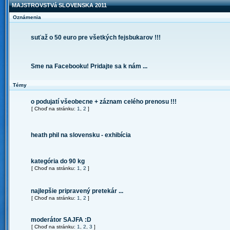
MAJSTROVSTVá SLOVENSKA 2011
Oznámenia
suťaž o 50 euro pre všetkých fejsbukarov !!!
Sme na Facebooku! Pridajte sa k nám ...
Témy
o podujatí všeobecne + záznam celého prenosu !!!
[ Choď na stránku:
1
,
2
]
heath phil na slovensku - exhibícia
kategória do 90 kg
[ Choď na stránku:
1
,
2
]
najlepšie pripravený pretekár ...
[ Choď na stránku:
1
,
2
]
moderátor SAJFA :D
[ Choď na stránku:
1
,
2
,
3
]