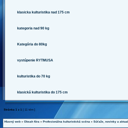
klasicka kulturistika nad 175 cm
kategoria nad 90 kg
Kategória do 80kg
vystúpenie RYTMUSA
kulturistika do 70 kg
klasická kulturistika do 175 cm
Stránka
1
z
1
[ 11 tém ]
Hlavný web
»
Obsah fóra
»
Profesionálna kulturistická scéna
»
Súťaže, novinky a aktual