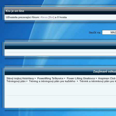
Kto je on-line
Užívatelia prezerajúci fórum:
Alexa [Bot]
a 0 hostia
Skočiť na:
Zaujímavé odkazy
Silový trojboj Holohlavy • Powerlifting Teškovice • Power Lifting Giraltovce • Arspiman C
Tréningový plán • Tréning a tréningový plán pre každého • Trénink a tréninkový plán pr