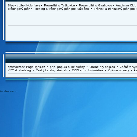
Silový trojboj Holohlavy • Powerlifting Teškovice • Power Lifting Giraltovce • Arspiman C
Tréningový plán • Tréning a tréningový plán pre každého • Trénink a tréninkový plán pr
optimalizace PageRank.cz • php, phpBB a iné služby • Online hry help.sk • Začněte vydě
YYY.sk - katalog • Český katalog stránek • CZIN.eu • kulturistika • Zpětné odkazy • ka
tvorba webu