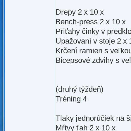
Drepy 2 x 10 x
Bench-press 2 x 10 x
Priťahy činky v predkl
Upažovaní v stoje 2 x 
Krčení ramien s veľkou
Bicepsové zdvihy s veľ
(druhý týždeň)
Tréning 4
Tlaky jednorúčiek na ši
Mŕtvy ťah 2 x 10 x