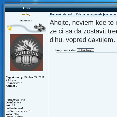
Autor
roning
Predmet príspevku: Cvicim doma potrebujem pomo
Ahojte, neviem kde to
nemluvna
ze ci sa da zostavit t
dlhu. vopred dakujem.
Linky príspevku:
Registrovaný:
Str Jan 05, 2011
7:09 pm
Príspevky:
7
Karma:
0
Poďakoval:
0 x
Obdržal:
0 x
vek:
18
pohlavie:
muž
cvičím:
menej ako 1r.
váha:
78kg
výška:
170cm