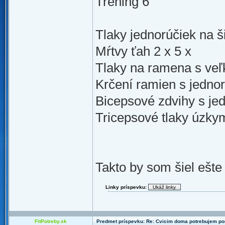
Tréning 6
Tlaky jednorúčiek na ši
Mŕtvy ťah 2 x 5 x
Tlaky na ramena s veľk
Krčení ramien s jednor
Bicepsové zdvihy s je
Tricepsové tlaky úzky
Takto by som šiel ešte
Linky príspevku:
FitPotreby.sk
Predmet príspevku: Re: Cvicim doma potrebujem p