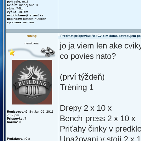
pohlavie:
muž
cvičím:
menej ako 1r.
váha:
74kg
výška:
187cm
najoblubenejšia značka
doplnkov:
biotech nutrition
sponzora:
nemám
roning
Predmet príspevku: Re: Cvicim doma potrebujem p
jo ja viem len ake cvik
nemluvna
co povies nato?
(prví týždeň)
Tréning 1
Drepy 2 x 10 x
Registrovaný:
Str Jan 05, 2011
7:09 pm
Bench-press 2 x 10 x
Príspevky:
7
Karma:
0
Priťahy činky v predkl
Upažovaní v stojí 2 x 
Poďakoval:
0 x