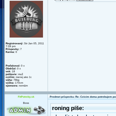
Registrovaný:
Str Jan 05, 2011
7:09 pm
Príspevky:
7
Karma:
0
Poďakoval:
0 x
Obdržal:
0 x
vek:
18
pohlavie:
muž
cvičím:
menej ako 1r.
váha:
78kg
výška:
170cm
sponzora:
nemám
FitPotreby.sk
Predmet príspevku: Re: Cvicim doma potrebujem p
Boss
roning píše: