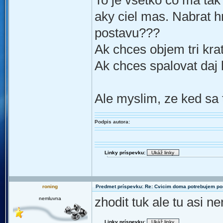
To je vsetko co ma tak
aky ciel mas. Nabrat h
postavu???
Ak chces objem tri kra
Ak chces spalovat daj 
Ale myslim, ze ked sa 
Podpis autora:
Linky príspevku:
roning
Predmet príspevku: Re: Cvicim doma potrebujem p
zhodit tuk ale tu asi 
nemluvna
Linky príspevku: