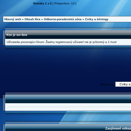
Stránka
1
z
2
[ Príspevkov: 13 ]
Hlavný web
»
Obsah fóra
»
Odborno-poradenská zóna
»
Cviky a tréningy
Kto je on-line
Užívatelia prezerajúci fórum: Žiadny registrovaný užívateľ nie je prítomný a 1 hosť
Skočiť na:
Zaujímavé odkazy