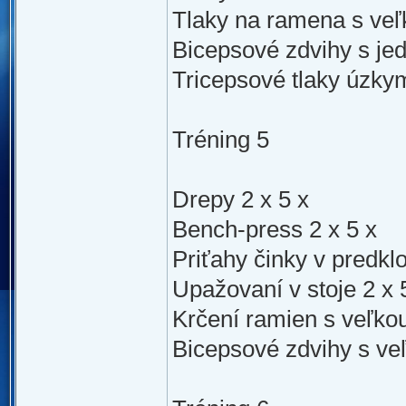
Tlaky na ramena s veľ
Bicepsové zdvihy s je
Tricepsové tlaky úzky
Tréning 5
Drepy 2 x 5 x
Bench-press 2 x 5 x
Priťahy činky v predklo
Upažovaní v stoje 2 x 
Krčení ramien s veľkou
Bicepsové zdvihy s veľ