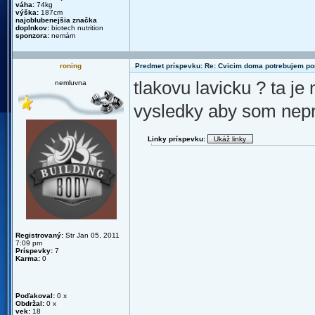
váha:
74kg
výška:
187cm
najoblubenejšia značka
doplnkov:
biotech nutrition
sponzora:
nemám
roning
Predmet príspevku: Re: Cvicim doma potrebujem p
tlakovu lavicku ? ta je
nemluvna
vysledky aby som nepre
Linky príspevku:
Registrovaný:
Str Jan 05, 2011
7:09 pm
Príspevky:
7
Karma:
0
Poďakoval:
0 x
Obdržal:
0 x
vek:
18