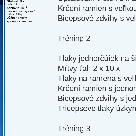
Obdržal:
0 x
vek:
18
Krčení ramien s veľkou
pohlavie:
muž
cvičím:
menej ako 1r.
váha:
78kg
Bicepsové zdvihy s veľ
výška:
170cm
sponzora:
nemám
Tréning 2
Tlaky jednorčúiek na ši
Mŕtvy ťah 2 x 10 x
Tlaky na ramena s veľ
Krčení ramien s jedno
Bicepsové zdvihy s je
Tricepsové tlaky úzky
Tréning 3