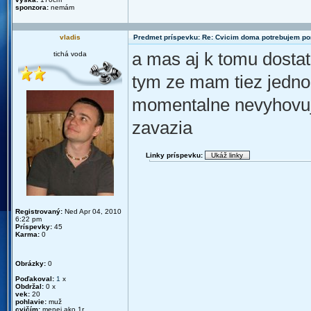
sponzora:
nemám
vladis
Predmet príspevku: Re: Cvicim doma potrebujem p
a mas aj k tomu dosta
tichá voda
tym ze mam tiez jednor
momentalne nevyhovuje 
zavazia
Linky príspevku:
Registrovaný:
Ned Apr 04, 2010
6:22 pm
Príspevky:
45
Karma:
0
Obrázky:
0
Poďakoval:
1
x
Obdržal:
0 x
vek:
20
pohlavie:
muž
cvičím:
menej ako 1r.