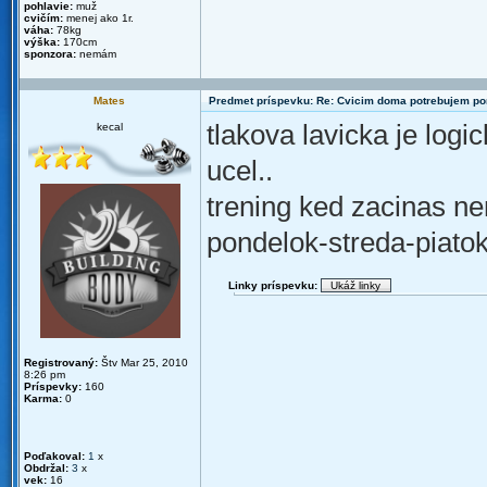
pohlavie:
muž
cvičím:
menej ako 1r.
váha:
78kg
výška:
170cm
sponzora:
nemám
Mates
Predmet príspevku: Re: Cvicim doma potrebujem p
tlakova lavicka je logic
kecal
ucel..
trening ked zacinas ne
pondelok-streda-piato
Linky príspevku:
Registrovaný:
Štv Mar 25, 2010
8:26 pm
Príspevky:
160
Karma:
0
Poďakoval:
1
x
Obdržal:
3
x
vek:
16