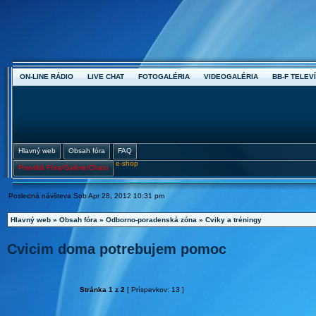
ON-LINE RÁDIO
LIVE CHAT
FOTOGALÉRIA
VIDEOGALÉRIA
BB-F TELEVÍ
Hlavný web
Obsah fóra
FAQ
e-shop
Pravidlá Fóra/Galérie/Chatu
Posledná návšteva Sob Apr 28, 2012 10:31 pm
Hlavný web
»
Obsah fóra
»
Odborno-poradenská zóna
»
Cviky a tréningy
Cvicim doma potrebujem pomoc
Stránka
1
z
2
[ Príspevkov: 13 ]