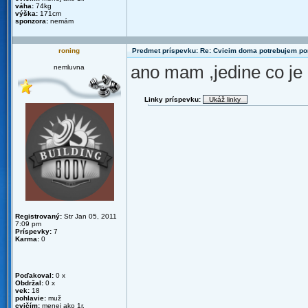
váha:
74kg
výška:
171cm
sponzora:
nemám
roning
Predmet príspevku: Re: Cvicim doma potrebujem p
ano mam ,jedine co je 
nemluvna
Linky príspevku:
Registrovaný:
Str Jan 05, 2011
7:09 pm
Príspevky:
7
Karma:
0
Poďakoval:
0 x
Obdržal:
0 x
vek:
18
pohlavie:
muž
cvičím:
menej ako 1r.