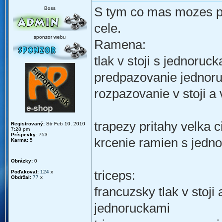
S tym co mas mozes pre
Boss
cele.
sponzor webu
Ramena:
tlak v stoji s jednoruc
predpazovanie jednor
rozpazovanie v stoji a
trapezy pritahy velka 
Registrovaný:
Str Feb 10, 2010
7:28 pm
Príspevky:
753
krcenie ramien s jedn
Karma:
5
Obrázky:
0
triceps:
Poďakoval:
124
x
Obdržal:
77
x
francuzsky tlak v stoji
jednoruckami