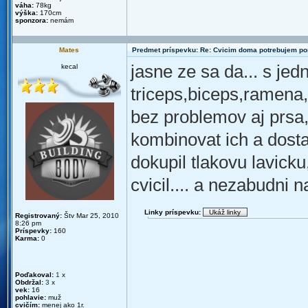
váha:
78kg
výška:
170cm
sponzora:
nemám
Mates
Predmet príspevku: Re: Cvicim doma potrebujem p
jasne ze sa da... s je
kecal
triceps,biceps,ramena,
bez problemov aj prsa,c
kombinovat ich a dosta
dokupil tlakovu lavick
cvicil.... a nezabudni 
Linky príspevku:
Registrovaný:
Štv Mar 25, 2010
8:26 pm
Príspevky:
160
Karma:
0
Poďakoval:
1
x
Obdržal:
3
x
vek:
16
pohlavie:
muž
cvičím:
menej ako 1r.