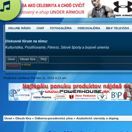
ON-LINE RÁDIO
CHAT
FOTOGALÉRIA
VIDEOGALÉRIA
BB-F TELEVÍZIA
Diskusné fórum na tému:
Kulturistika, Posilňovanie, Fitness, Silové športy a bojové umenia
Úvod
Obsah fóra
FAQ
e-shop
Pravidlá
Posledná návšteva Pia Nov 11, 2016 4:12 am
Úvod
»
Obsah fóra
»
Odborno-poradenská zóna
»
Anabolické steroidy a doping