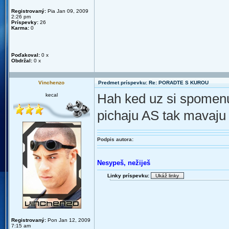
Registrovaný:
Pia Jan 09, 2009
2:26 pm
Príspevky:
26
Karma:
0
Poďakoval:
0 x
Obdržal:
0 x
Vinchenzo
Predmet príspevku: Re: PORADTE S KUROU
Hah ked uz si spomenu
kecal
pichaju AS tak mavaju t
Podpis autora:
Nesypeš, nežiješ
Linky príspevku:
Registrovaný:
Pon Jan 12, 2009
7:15 am