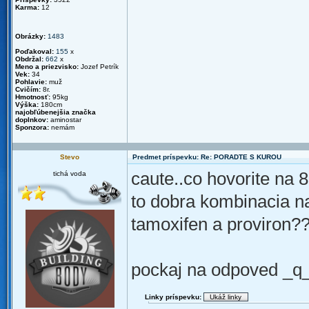
Karma:
12
Obrázky:
1483
Poďakoval:
155
x
Obdržal:
662
x
Meno a priezvisko:
Jozef Petrík
Vek:
34
Pohlavie:
muž
Cvičím:
8r.
Hmotnosť:
95kg
Výška:
180cm
najobľúbenejšia značka
doplnkov:
aminostar
Sponzora:
nemám
Stevo
Predmet príspevku: Re: PORADTE S KUROU
caute..co hovorite na 
tichá voda
to dobra kombinacia n
tamoxifen a proviron??
pockaj na odpoved _q
Linky príspevku: