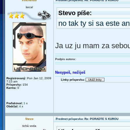
Vinchenzo
Predmet príspevku: Re: PORADTE S KUROU
kecal
Stevo píše:
no tak ty si sa este a
Ja uz ju mam za sebo
Podpis autora:
Nesypeš, nežiješ
Registrovaný:
Pon Jan 12, 2009
Linky príspevku:
7:15 am
Príspevky:
154
Karma:
0
Poďakoval:
1
x
Obdržal:
4
x
Stevo
Predmet príspevku: Re: PORADTE S KUROU
tichá voda