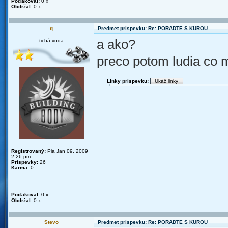
Poďakoval:
0 x
Obdržal:
0 x
__q__
Predmet príspevku: Re: PORADTE S KUROU
a ako?
tichá voda
preco potom ludia co m
Linky príspevku:
Registrovaný:
Pia Jan 09, 2009
2:26 pm
Príspevky:
26
Karma:
0
Poďakoval:
0 x
Obdržal:
0 x
Stevo
Predmet príspevku: Re: PORADTE S KUROU