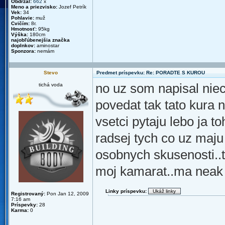
Obdržal:
662
x
Meno a priezvisko:
Jozef Petrík
Vek:
34
Pohlavie:
muž
Cvičím:
8r.
Hmotnosť:
95kg
Výška:
180cm
najobľúbenejšia značka
doplnkov:
aminostar
Sponzora:
nemám
Stevo
Predmet príspevku: Re: PORADTE S KUROU
no uz som napisal nie
tichá voda
povedat tak tato kura 
vsetci pytaju lebo ja t
radsej tych co uz maj
osobnych skusenosti..
moj kamarat..ma neak 7
Linky príspevku:
Registrovaný:
Pon Jan 12, 2009
7:16 am
Príspevky:
28
Karma:
0