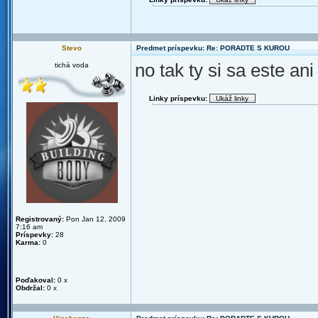
Stevo
Predmet príspevku: Re: PORADTE S KUROU
no tak ty si sa este an
tichá voda
Linky príspevku:
Registrovaný:
Pon Jan 12, 2009
7:16 am
Príspevky:
28
Karma:
0
Poďakoval:
0 x
Obdržal:
0 x