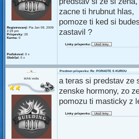
predstav si ze si zena,
zacne ti hrubnut hlas,
pomoze ti ked si budes 
Registrovaný:
Pia Jan 09, 2009
zastavil ?
2:26 pm
Príspevky:
26
Karma:
0
Linky príspevku:
Poďakoval:
0 x
Obdržal:
0 x
__q__
Predmet príspevku: Re: PORADTE S KUROU
a teras si predstav ze 
tichá voda
zenske hormony, zo ze
pomozu ti masticky z 
Linky príspevku: