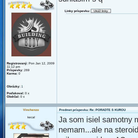
Linky príspevku:
Registrovaný:
Pon Jan 12, 2009
11:12 pm
Príspevky:
269
Karma:
0
Obrázky:
1
Poďakoval:
0 x
Obdržal:
0 x
Vinchenzo
Predmet príspevku: Re: PORADTE S KUROU
Ja som isiel samotny
kecal
nemam...ale na steroi