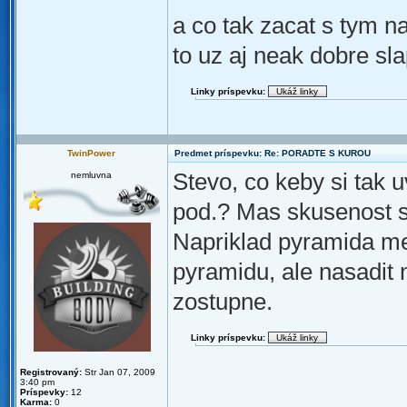
a co tak zacat s tym 
to uz aj neak dobre sl
Linky príspevku:
TwinPower
Predmet príspevku: Re: PORADTE S KUROU
Stevo, co keby si tak u
nemluvna
pod.? Mas skusenost s
Napriklad pyramida met
pyramidu, ale nasadit
zostupne.
Linky príspevku:
Registrovaný:
Str Jan 07, 2009
3:40 pm
Príspevky:
12
Karma:
0