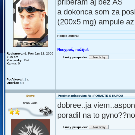
priberam aj bez AS
a dokonca som za posl
(200x5 mg) ampule az
Podpis autora:
Nesypeš, nežiješ
Registrovaný:
Pon Jan 12, 2009
7:15 am
Linky príspevku:
Príspevky:
154
Karma:
0
Poďakoval:
1
x
Obdržal:
4
x
Stevo
Predmet príspevku: Re: PORADTE S KUROU
dobree..ja viem..aspon
tichá voda
poradil na to gyno??no
Linky príspevku: