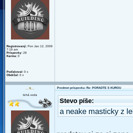
Registrovaný:
Pon Jan 12, 2009
7:16 am
Príspevky:
28
Karma:
0
Poďakoval:
0 x
Obdržal:
0 x
__q__
Predmet príspevku: Re: PORADTE S KUROU
tichá voda
Stevo píše:
a neake masticky z l