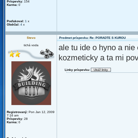
Príspevky:
154
Karma:
0
Poďakoval:
1
x
Obdržal:
4
x
Stevo
Predmet príspevku: Re: PORADTE S KUROU
ale tu ide o hyno a nie
tichá voda
kozmeticky a ta mi pov
Linky príspevku:
Registrovaný:
Pon Jan 12, 2009
7:16 am
Príspevky:
28
Karma:
0