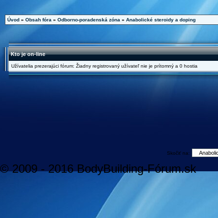
Úvod
»
Obsah fóra
»
Odborno-poradenská zóna
»
Anabolické steroidy a doping
Kto je on-line
Užívatelia prezerajúci fórum: Žiadny registrovaný užívateľ nie je prítomný a 0 hostia
Skočiť na:
© 2009 - 2016 BodyBuilding-Fórum.sk