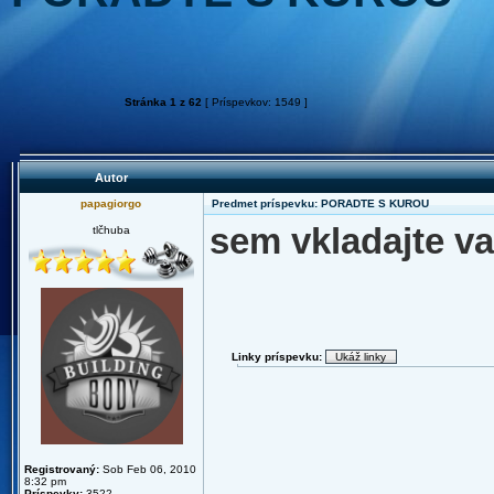
Stránka
1
z
62
[ Príspevkov: 1549 ]
Autor
papagiorgo
Predmet príspevku: PORADTE S KUROU
sem vkladajte va
tlčhuba
Linky príspevku:
Registrovaný:
Sob Feb 06, 2010
8:32 pm
Príspevky:
3522