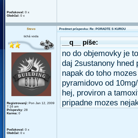
Poďakoval:
0 x
Obdržal:
0 x
Stevo
Predmet príspevku: Re: PORADTE S KUROU
tichá voda
__q__ píše:
no do objemovky je to
daj 2sustanony hned 
napak do toho mozes 
pyramidovo od 10mg/
hej, proviron a tamoxi
pripadne mozes nejak
Registrovaný:
Pon Jan 12, 2009
7:16 am
Príspevky:
28
Karma:
0
Poďakoval:
0 x
Obdržal:
0 x