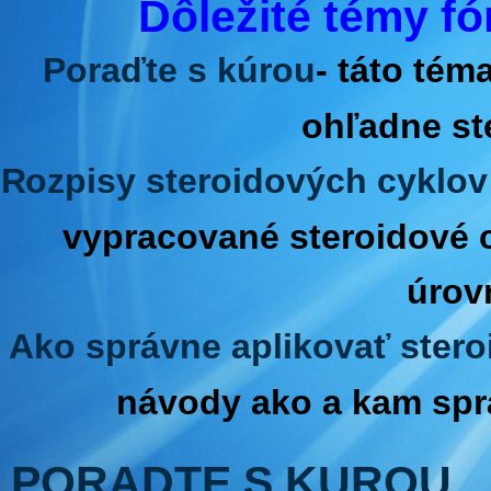
Dôležité témy fó
Poraďte s kúrou
- táto té
ohľadne st
Rozpisy steroidových cyklov
vypracované steroidové 
úrov
Ako správne aplikovať stero
návody ako a kam sprá
PORADTE S KUROU