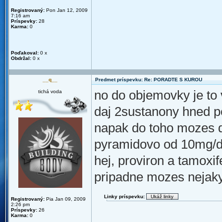
Registrovaný:
Pon Jan 12, 2009
7:16 am
Príspevky:
28
Karma:
0
Poďakoval:
0 x
Obdržal:
0 x
__q__
Predmet príspevku: Re: PORADTE S KUROU
no do objemovky je to 
tichá voda
daj 2sustanony hned p
napak do toho mozes 
pyramidovo od 10mg/d
hej, proviron a tamoxif
pripadne mozes nejaky
Linky príspevku:
Registrovaný:
Pia Jan 09, 2009
2:26 pm
Príspevky:
26
Karma:
0