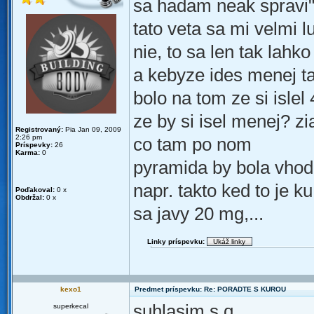
sa hadam neak spravi
tato veta sa mi velmi lu
nie, to sa len tak lahko
a kebyze ides menej t
bolo na tom ze si isle
ze by si isel menej? z
Registrovaný:
Pia Jan 09, 2009
2:26 pm
co tam po nom
Príspevky:
26
Karma:
0
pyramida by bola vhod
napr. takto ked to je k
Poďakoval:
0 x
Obdržal:
0 x
sa javy 20 mg,...
Linky príspevku:
kexo1
Predmet príspevku: Re: PORADTE S KUROU
suhlasim s q
superkecal