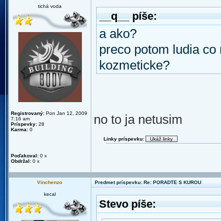
tichá voda
__q__ píše:
a ako?
preco potom ludia co 
kozmeticke?
Registrovaný:
Pon Jan 12, 2009
no to ja netusim
7:16 am
Príspevky:
28
Karma:
0
Linky príspevku:
Poďakoval:
0 x
Obdržal:
0 x
Vinchenzo
Predmet príspevku: Re: PORADTE S KUROU
kecal
Stevo píše: