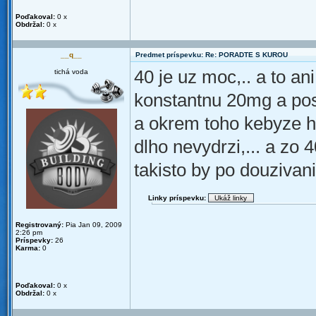
Poďakoval:
0 x
Obdržal:
0 x
__q__
Predmet príspevku: Re: PORADTE S KUROU
40 je uz moc,.. a to an
tichá voda
konstantnu 20mg a po
a okrem toho kebyze h
dlho nevydrzi,... a zo 
takisto by po douzivani 
Linky príspevku:
Registrovaný:
Pia Jan 09, 2009
2:26 pm
Príspevky:
26
Karma:
0
Poďakoval:
0 x
Obdržal:
0 x