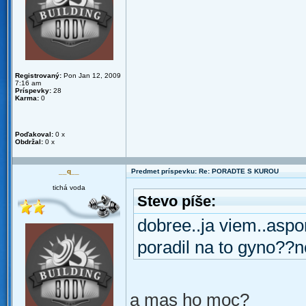
Registrovaný:
Pon Jan 12, 2009
7:16 am
Príspevky:
28
Karma:
0
Poďakoval:
0 x
Obdržal:
0 x
__q__
Predmet príspevku: Re: PORADTE S KUROU
tichá voda
Stevo píše:
dobree..ja viem..aspo
poradil na to gyno??n
a mas ho moc?