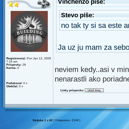
Vinchenzo píše:
Stevo píše:
no tak ty si sa este 
Ja uz ju mam za seb
Registrovaný:
Pon Jan 12, 2009
7:16 am
Príspevky:
28
neviem kedy..asi v min
Karma:
0
nenarastli ako poriadn
Poďakoval:
0 x
Obdržal:
0 x
Linky príspevku:
Stránka
1
z
62
[ Príspevkov: 1549 ]