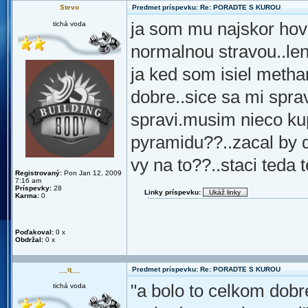
Stevo
Predmet príspevku: Re: PORADTE S KUROU
ja som mu najskor hovo
tichá voda
normalnou stravou..len
ja ked som isiel meth
dobre..sice sa mi spr
spravi.musim nieco kup
pyramidu??..zacal by 
vy na to??..staci teda 
Registrovaný:
Pon Jan 12, 2009
7:16 am
Príspevky:
28
Linky príspevku:
Karma:
0
Poďakoval:
0 x
Obdržal:
0 x
__q__
Predmet príspevku: Re: PORADTE S KUROU
"a bolo to celkom dobr
tichá voda