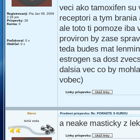
veci ako tamoxifen su 
Registrovaný:
Pia Jan 09, 2009
receptori a tym brania
2:26 pm
Príspevky:
26
Karma:
0
ale toto ti pomoze iba 
proviron by zase spravi
Poďakoval:
0 x
Obdržal:
0 x
teda budes mat lenmini
estrogen sa dost zvecs
dalsia vec co by mohla
vobec)
Linky príspevku:
Stevo
Predmet príspevku: Re: PORADTE S KUROU
a neake masticky z le
tichá voda
Linky príspevku: