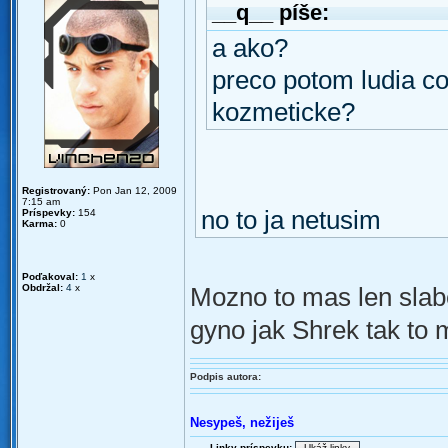
__q__ píše:
a ako?
preco potom ludia co
kozmeticke?
Registrovaný:
Pon Jan 12, 2009
7:15 am
no to ja netusim
Príspevky:
154
Karma:
0
Poďakoval:
1
x
Obdržal:
4
x
Mozno to mas len slabe
gyno jak Shrek tak to m
Podpis autora:
Nesypeš, nežiješ
Linky príspevku: