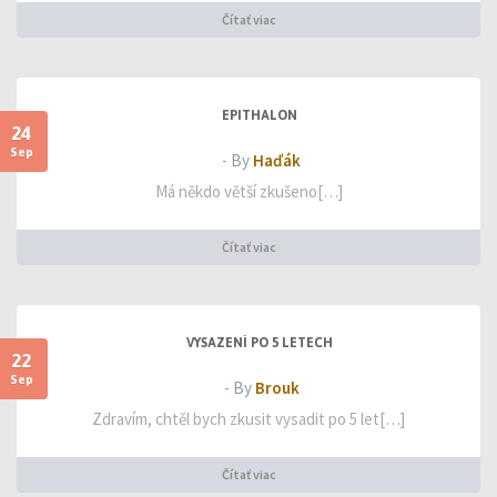
Čítať viac
EPITHALON
24
Sep
- By
Haďák
Má někdo větší zkušeno[…]
Čítať viac
VYSAZENÍ PO 5 LETECH
22
Sep
- By
Brouk
Zdravím, chtěl bych zkusit vysadit po 5 let[…]
Čítať viac