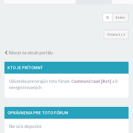
6 tém
Strana
1
z
1
Návrat na obsah portálu
KTO JE PRÍTOMNÝ
Užívatelia prezerajúci toto fórum:
CommonCrawl [Bot]
a 0
neregistrovaných
OPRÁVNENIA PRE TOTO FÓRUM
Nie sú k dispozícii