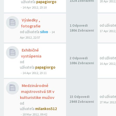
1528 Zobrazení
20 Apr 2012,
užívateľa
papagiorgo
- 14 Apr 2012, 23:10
Výsledky ,
od užívat
fotografie
1 Odpovedí
1806 Zobrazení
17 Apr 2012,
od užívateľa
silvo
- 14
Apr 2012, 22:57
Exhibičné
vystúpenia
od užívat
2 Odpovedí
od
1086 Zobrazení
16 Apr 2012,
užívateľa
papagiorgo
- 14 Apr 2012, 23:11
Medzinárodné
majstrovstvá SR v
od užívat
kulturistike mužov
15 Odpovedí
2848 Zobrazení
27 Mar 2012
od
užívateľa
milankos512
- 18 Mar 2012, 09:42