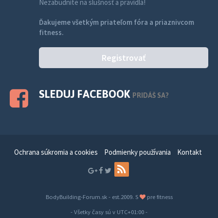
Nezabudnite na slušnosť a pravidlá!
Ďakujeme všetkým priateľom fóra a priaznivcom
fitness.
Registrovať
SLEDUJ FACEBOOK
PRIDÁŠ SA?
Ochrana súkromia a cookies
Podmienky používania
Kontakt
BodyBuilding-Forum.sk - est.2009. S
pre fitness
- Všetky časy sú v
UTC+01:00
-