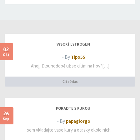
VYSOKÝ ESTROGEN
02
Okt
- By
Tipo55
Ahoj, Dlouhodobě už se cítím na hov*[…]
Čítať viac
PORADTE S KUROU
26
Sep
- By
papagiorgo
sem vkladajte vase kury a otazky okolo nich...