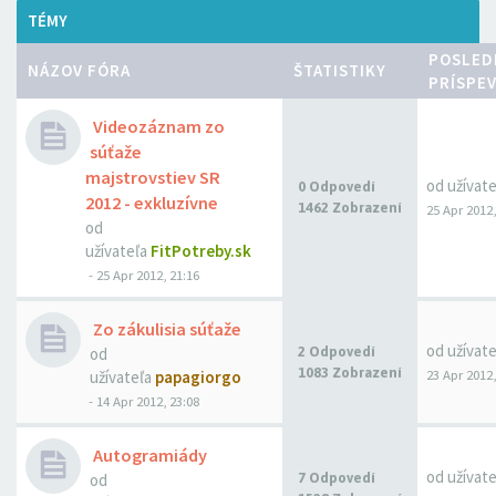
TÉMY
POSLED
NÁZOV FÓRA
ŠTATISTIKY
PRÍSPE
Videozáznam zo
súťaže
majstrovstiev SR
od užívat
0 Odpovedí
2012 - exkluzívne
1462 Zobrazení
25 Apr 2012,
od
užívateľa
FitPotreby.sk
- 25 Apr 2012, 21:16
Zo zákulisia súťaže
od užívat
od
2 Odpovedí
1083 Zobrazení
23 Apr 2012,
užívateľa
papagiorgo
- 14 Apr 2012, 23:08
Autogramiády
od užívat
od
7 Odpovedí