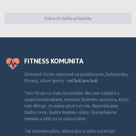
Zobraziť ďalšie príspevky
FITNESS KOMUNITA
Diskusné fórum zamerané na posilňovanie, kulturistiku,
fitness, silové športy -
od ľudí pre ľudí.
Toto fórum sa stalo nezávislým. Nie sme zaťažení a
zaujatí predsudkami, nemáme žiadneho sponzora, ktorý
nám diktuje, čo máme písať a čo nie. Nepredávame
žiadny tovar, žiadne doplnky výživy. Uverejňujeme
reklamu a vždy na to upozorníme.
Tak slobodne píšte, diskutujte a raďte ostatným.