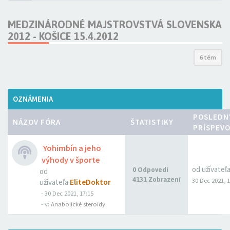
MEDZINÁRODNÉ MAJSTROVSTVÁ SLOVENSKA
2012 - KOŠICE 15.4.2012
6 tém
OZNÁMENIA
POSLEDN
NÁZOV FÓRA
ŠTATISTIKY
PRÍSPEV
Yohimbín a jeho
výhody v športe
od užívateľ
0 Odpovedí
od
4131 Zobrazení
30 Dec 2021, 1
užívateľa
EliteDoktor
- 30 Dec 2021, 17:15
- v:
Anabolické steroidy