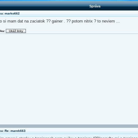
Správa
ku: marko662
o si mam dat na zaciatok ?? gainer . ?? potom nitrix ? to neviem ...
vku:
ku: Re: marek663