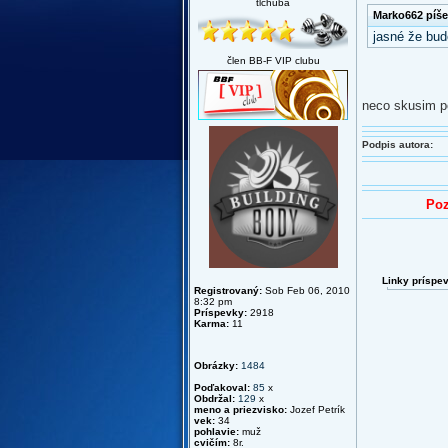
tlčhuba
Marko662 píše
jasné že bud
člen BB-F VIP clubu
neco skusim po
Podpis autora:
Poz
Linky príspe
Registrovaný:
Sob Feb 06, 2010
8:32 pm
Príspevky:
2918
Karma:
11
Obrázky:
1484
Poďakoval:
85
x
Obdržal:
129
x
meno a priezvisko:
Jozef Petrík
vek:
34
pohlavie:
muž
cvičím:
8r.