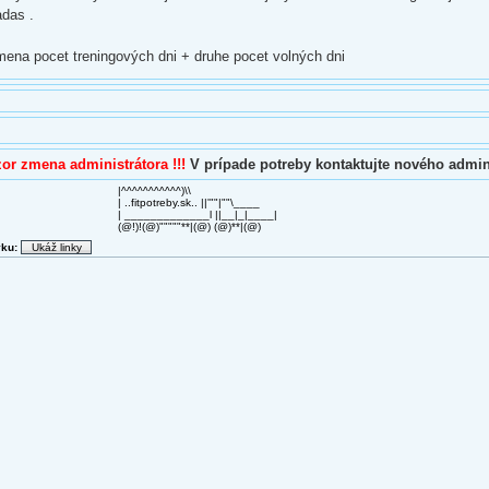
adas .
mena pocet treningových dni + druhe pocet volných dni
or zmena administrátora !!!
V prípade potreby kontaktujte nového admini
|^^^^^^^^^^^)\\
| ..fitpotreby.sk.. ||'""|""\____
| _____________l ||__|_|____|
(@!)!(@)"""""**|(@) (@)**|(@)
vku: