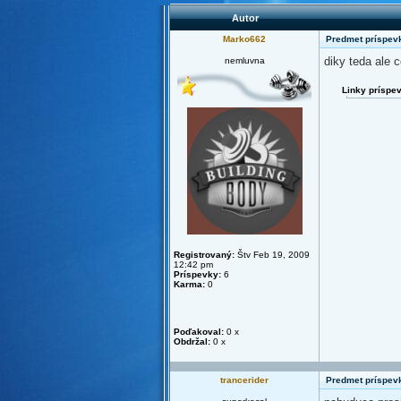
Autor
Marko662
Predmet príspev
diky teda ale c
nemluvna
Linky príspe
Registrovaný:
Štv Feb 19, 2009
12:42 pm
Príspevky:
6
Karma:
0
Poďakoval:
0 x
Obdržal:
0 x
trancerider
Predmet príspev