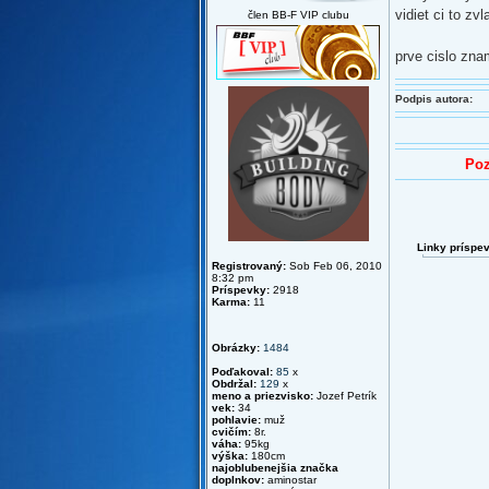
vidiet ci to zvl
člen BB-F VIP clubu
prve cislo zna
Podpis autora:
Poz
Linky príspe
Registrovaný:
Sob Feb 06, 2010
8:32 pm
Príspevky:
2918
Karma:
11
Obrázky:
1484
Poďakoval:
85
x
Obdržal:
129
x
meno a priezvisko:
Jozef Petrík
vek:
34
pohlavie:
muž
cvičím:
8r.
váha:
95kg
výška:
180cm
najoblubenejšia značka
doplnkov:
aminostar