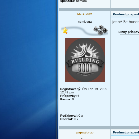
sponzora:
nemám
Marko662
Predmet príspev
jasné že budem
nemluvna
Linky príspe
Registrovaný:
Štv Feb 19, 2009
12:42 pm
Príspevky:
6
Karma:
0
Poďakoval:
0 x
Obdržal:
0 x
papagiorgo
Predmet príspev