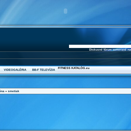
Diskusné fórum zamerané na k
FITNESS KATALÓG.eu
VIDEOGALÉRIA
BB-F TELEVÍZIA
óna
»
smetiak