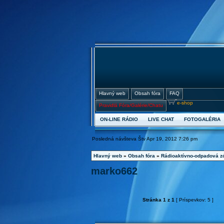
Hlavný web
Obsah fóra
FAQ
e-shop
Pravidlá Fóra/Galérie/Chatu
ON-LINE RÁDIO
LIVE CHAT
FOTOGALÉRIA
Posledná návšteva Štv Apr 19, 2012 7:26 pm
Hlavný web
»
Obsah fóra
»
Rádioaktívno-odpadová z
marko662
Stránka
1
z
1
[ Príspevkov: 5 ]