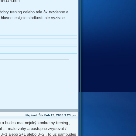
om-t174.htm
 dobry trening celeho tela 3x tyzdenne a
 hlavne jest,nie sladkosti ale vyzivne
Napísal: Štv Feb 19, 2009 3:23 pm
u a budes mat nejaký konkretny trening ,
sal ... male vahy a postupne zvysovat /
o 3+1 alebo 2+1 alebo 3+2 , to uz sambudes