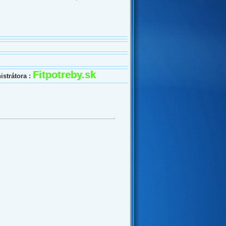
Fitpotreby.sk
strátora :