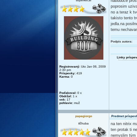
nabuduce prosi
superkecal
poprosim uziva
no a teraz k tv
takisto tento t
jedla.na posil
temu nechavam
Podpis autora:
Linky príspe
Registrovaný:
Uto Jan 06, 2009
2:30 pm
Príspevky:
419
Karma:
0
Poďakoval:
0 x
Obdržal:
1
x
vek:
17
pohlavie:
muž
papagiorgo
Predmet príspev
na ten nitrix 
tlčhuba
ten protak ti n
nemyslim tým z