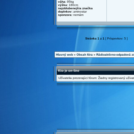
váha:
95kg
výška:
180cm
najoblubenejšia značka
doplnkov:
aminostar
sponzora:
nemám
Stránka
1
z
1
[ Príspevkov: 5 ]
Hlavný web
»
Obsah fóra
»
Rádioaktívno-odpadová z
Kto je on-line
Užívatelia prezerajúci fórum: Žiadny registrovaný užívat