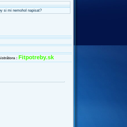
by si mi nemohol napisat?
Fitpotreby.sk
strátora :