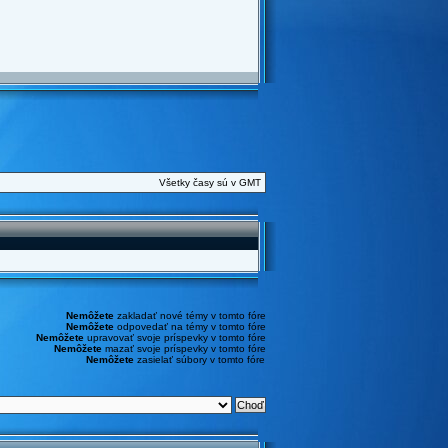
Všetky časy sú v GMT
Nemôžete
zakladať nové témy v tomto fóre
Nemôžete
odpovedať na témy v tomto fóre
Nemôžete
upravovať svoje príspevky v tomto fóre
Nemôžete
mazať svoje príspevky v tomto fóre
Nemôžete
zasielať súbory v tomto fóre