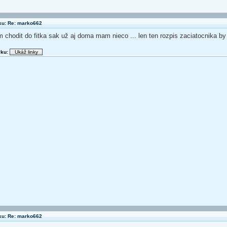
ku: Re: marko662
 chodit do fitka sak už aj doma mam nieco ... len ten rozpis zaciatocnika by
vku:
ku: Re: marko662