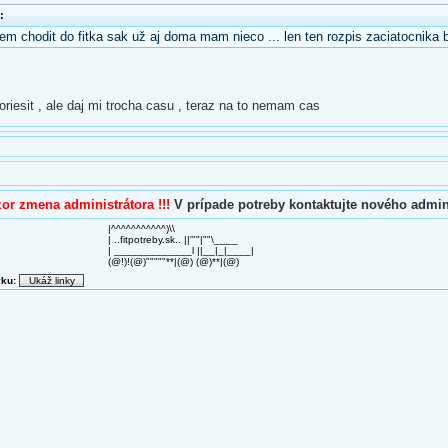
:
em chodit do fitka sak už aj doma mam nieco ... len ten rozpis zaciatocnika 
riesit , ale daj mi trocha casu , teraz na to nemam cas
or zmena administrátora !!!
V prípade potreby kontaktujte nového admini
|^^^^^^^^^^^)\\
| ..fitpotreby.sk.. ||'""|""\____
| _____________l ||__|_|____|
(@!)!(@)"""""**|(@) (@)**|(@)
vku: