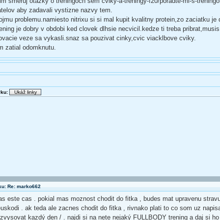
m smeruj otazky o treningoch sem cviky-a-treningy-f20/poradte-mi-s-trening
telov aby zadavali vystizne nazvy tem.
ojmu problemu.namiesto nitrixu si si mal kupit kvalitny protein,zo zaciatku je
rening je dobry v obdobi ked clovek dlhsie necvicil.kedze ti treba pribrat,musis
novacie veze sa vykasli.snaz sa pouzivat cinky,cvic viacklbove cviky.
 zatial odomknutu.
vku:
ku: Re: marko662
mas este cas . pokial mas moznost chodit do fitka , budes mat upravenu strav
euskodi . ak teda ale zacnes chodit do fitka , rivnako plati to co som uz napi
vysovat kazdý den / . najdi si na nete nejaký FULLBODY trening a daj si h