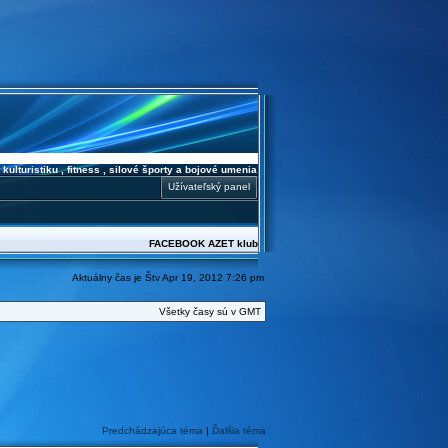
ulturistiku , fitness , silové športy a bojové umenia
Užívateľský panel
FACEBOOK
AZET klub
Aktuálny čas je Štv Apr 19, 2012 7:26 pm
Všetky časy sú v GMT
Predchádzajúca téma
|
Ďalšia téma