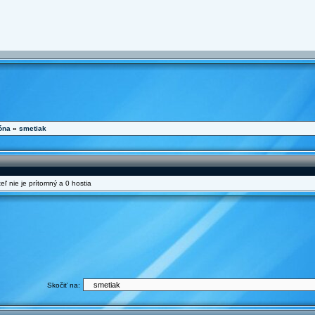
óna
»
smetiak
eľ nie je prítomný a 0 hostia
Skočiť na: