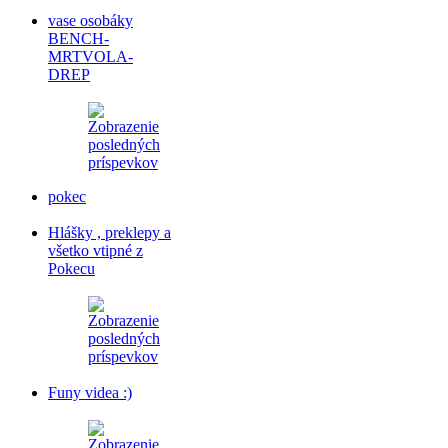
vase osobáky
BENCH-
MRTVOLA-
DREP
pokec
Hlášky , preklepy a
všetko vtipné z
Pokecu
Funy videa :)