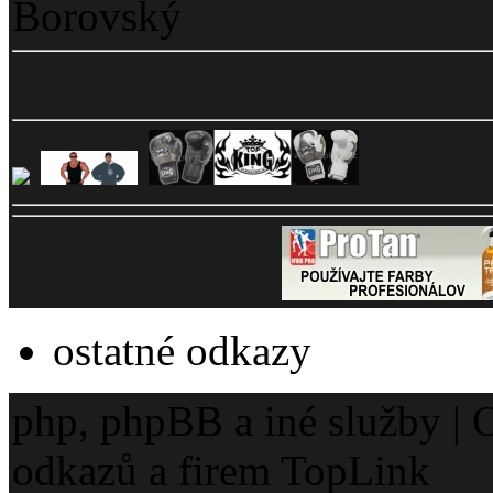
Borovský
ostatné odkazy
php, phpBB a iné služby | O
odkazů a firem TopLink