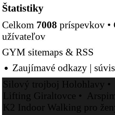
Štatistiky
Celkom
7008
príspevkov •
užívateľov
GYM sitemaps & RSS
Zaujímavé odkazy | súvisi
Silový trojboj Holohlavy 
Lifting Giraltovce • Arspim
K2 Indoor Walking pro že