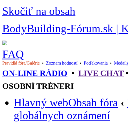
Skočiť na obsah
BodyBuilding-Fórum.sk | Kul
FAQ
Pravidlá fóra/Galérie
•
Zoznam hodností
•
Poďakovania
•
Medail
ON-LINE RÁDIO
•
LIVE CHAT
OSOBNÍ TRÉNERI
Hlavný web
Obsah fóra
‹
globálnych oznámení