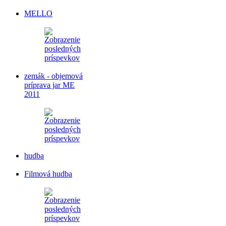
MELLO
zemák - objemová
príprava jar ME
2011
hudba
Filmová hudba