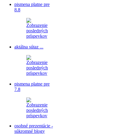
pismena platne pre
8.8
aktálna sútaz ...
pismena platne pre
7.8
osobné prezentácie -
súkromné blogy