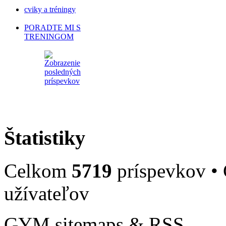
cviky a tréningy
PORADTE MI S
TRENINGOM
Štatistiky
Celkom
5719
príspevkov •
užívateľov
GYM sitemaps & RSS