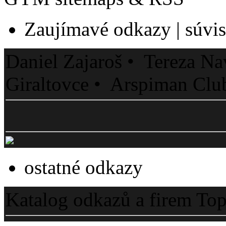
Zaujímavé odkazy | súvisi
Daniel Zajaroš • Tereza Na
Giraltovce • Arspiman Clu
ostatné odkazy
Katalog odkazů a firem To