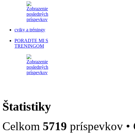
cviky a tréningy
PORADTE MI S
TRENINGOM
Štatistiky
Celkom
5719
príspevkov •