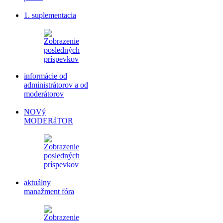
1. suplementacia
informácie od
administrátorov a od
moderátorov
NOVý
MODERáTOR
aktuálny
manažment fóra