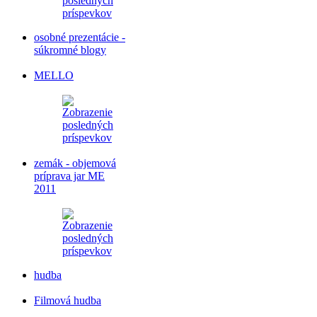
osobné prezentácie -
súkromné blogy
MELLO
zemák - objemová
príprava jar ME
2011
hudba
Filmová hudba