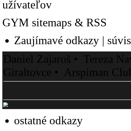
užívateľov
GYM sitemaps & RSS
Zaujímavé odkazy | súvisi
Daniel Zajaroš • Tereza Na
Giraltovce • Arspiman Clu
ostatné odkazy