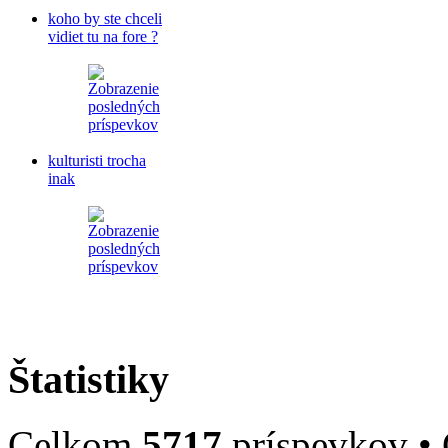
koho by ste chceli
vidiet tu na fore ?
kulturisti trocha
inak
Štatistiky
Celkom
5717
príspevkov •