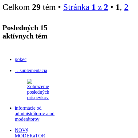
Celkom
29
tém •
Stránka
1
z
2
•
1
,
2
Posledných 15
aktívnych tém
pokec
1. suplementacia
informácie od
administrátorov a od
moderátorov
NOVý
MODERáTOR