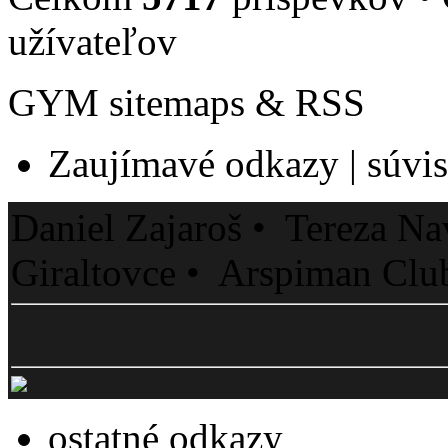
užívateľov
GYM sitemaps & RSS
Zaujímavé odkazy | súvisi
Daniel Zajaroš • Tereza Na
Giraltovce • Arspiman Clu
ostatné odkazy