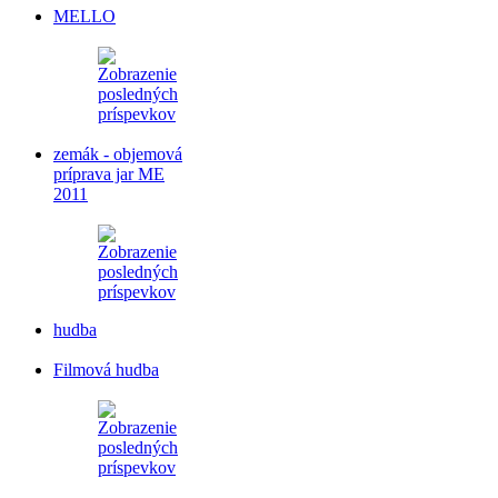
MELLO
zemák - objemová
príprava jar ME
2011
hudba
Filmová hudba