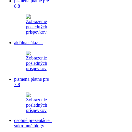
pismena platne pre
8.8
aktálna sútaz ...
pismena platne pre
7.8
osobné prezentácie -
súkromné blogy