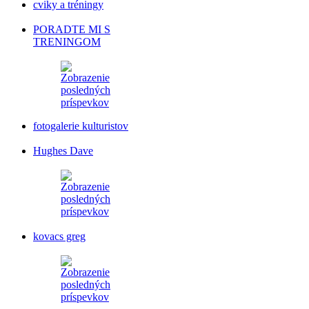
cviky a tréningy
PORADTE MI S
TRENINGOM
fotogalerie kulturistov
Hughes Dave
kovacs greg