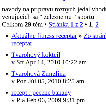
navody na pripravu roznych jedal vhod
venujucich sa " zeleznemu " sportu
Celkom
29
tém •
Stránka
1
z
2
•
1
,
2
Aktuálne fitness receptar
»
Zo strán
receptar
Tvarohový kokteil
v Str Apr 14, 2010 10:22 am
Tvarohová Zmrzlina
v Pon Júl 05, 2010 8:25 am
recept : pecene banany
v Pia Feb 06, 2009 9:31 pm