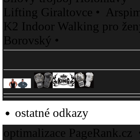
Lifting Giraltovce • Arspim
K2 Indoor Walking pro že
Borovský •
ostatné odkazy
optimalizace PageRank.cz 