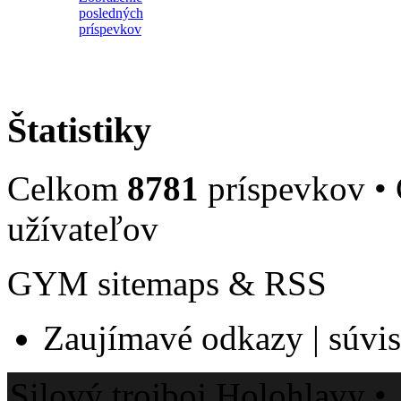
Štatistiky
Celkom
8781
príspevkov •
užívateľov
GYM sitemaps & RSS
Zaujímavé odkazy | súvisi
Silový trojboj Holohlavy •