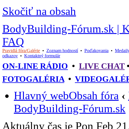
Skočiť na obsah
BodyBuilding-Fórum.sk | Kul
FAQ
Pravidlá fóra/Galérie
•
Zoznam hodností
•
Poďakovania
•
Medail
odkazov
•
Kontaktný formulár
ON-LINE RÁDIO
•
LIVE CHAT
FOTOGALÉRIA
•
VIDEOGALÉ
Hlavný web
Obsah fóra
‹
BodyBuilding-Fórum.sk
Aktuálny čas je Pon Feb 21