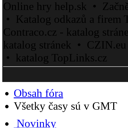
Online hry help.sk • Začn
• Katalog odkazů a firem 
Contraco.cz - katalog strá
katalog stránek • CZIN.eu
• katalog TopLinks.cz
Obsah fóra
Všetky časy sú v GMT
Novinky