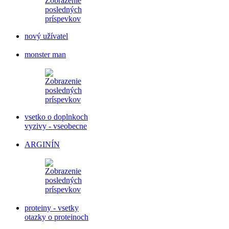
nový užívatel
monster man
vsetko o doplnkoch
vyzivy - vseobecne
ARGINÍN
proteiny - vsetky
otazky o proteinoch