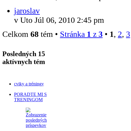
jaroslav
v Uto Júl 06, 2010 2:45 pm
Celkom
68
tém •
Stránka
1
z
3
•
1
,
2
,
3
Posledných 15
aktívnych tém
cviky a tréningy
PORADTE MI S
TRENINGOM