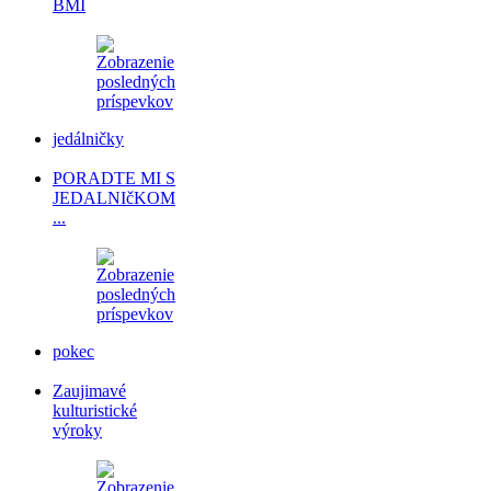
BMI
jedálničky
PORADTE MI S
JEDALNIčKOM
...
pokec
Zaujimavé
kulturistické
výroky