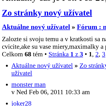
Zo stránky nový užívatel
Aktuálne nový užívatel
»
Fórum : n
Zalozte si svoju temu a v kratkosti sa 
cvicite,ake su vase miery,maximalky a 
Celkom
68
tém •
Stránka
1
z
3
•
1
,
2
,
3
Aktuálne nový užívatel
»
Zo stránk
užívatel
monster man
v Ned Feb 06, 2011 10:33 am
joker28