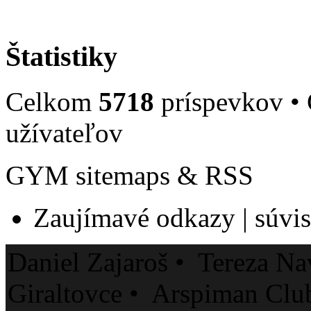
Štatistiky
Celkom
5718
príspevkov •
užívateľov
GYM sitemaps & RSS
Zaujímavé odkazy | súvisi
Daniel Zajaroš • Tereza Na
Giraltovce • Arspiman Clu