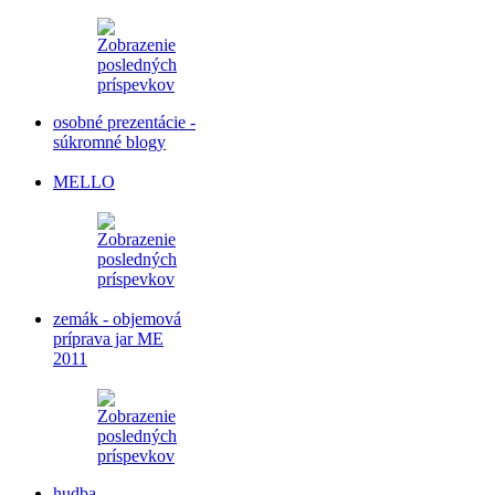
osobné prezentácie -
súkromné blogy
MELLO
zemák - objemová
príprava jar ME
2011
hudba