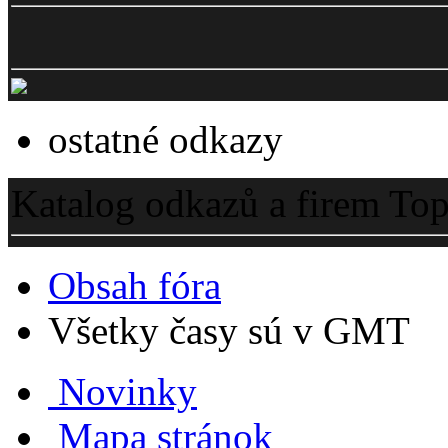
ostatné odkazy
Katalog odkazů a firem To
Obsah fóra
Všetky časy sú v GMT
Novinky
Mapa stránok