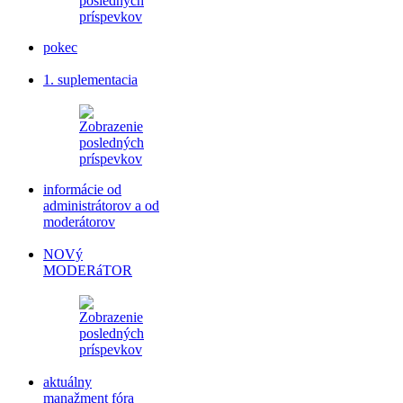
pokec
1. suplementacia
informácie od
administrátorov a od
moderátorov
NOVý
MODERáTOR
aktuálny
manažment fóra