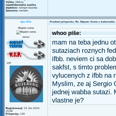
Výška:
184cm
najobľúbenejšia značka
doplnkov:
nemam favorita
Sponzora:
nemám
Igor Illés
Predmet príspevku: Re: Majster Sveta v kulturistike - 
Majster sveta
whoo píše:
trener
mam na teba jednu ota
sutaziach roznych fed
ifbb. neviem ci sa do
VIP
sakfst, s timto proble
vylucenych z ifbb na ro
Myslim, ze aj Sergio O
jednej wabba sutazi.
vlastne je?
Registrovaný:
22 Jún 2010,
15:08
Príspevky:
135