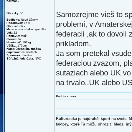
Karma:
9
Samozrejme vieš to sp
Obrázky:
51
Bydlisko:
Nové Zámky
problemi, v Amaterskej
Poďakoval:
16
x
Obdržal:
66
x
Meno a priezvisko:
Igor Illés
federacii ,ak to dovoli
Vek:
22
Pohlavie:
muž
Cvičím:
5r.
prikladom.
Hmotnosť:
102kg
Výška:
175cm
najobľúbenejšia značka
Ja som pretekal vsud
doplnkov:
muscletech
Sponzora:
hladám
Súťažná federácia:
NPC
federaciou zvazom, pl
sutaziach alebo UK vo
na trvalo..UK alebo U
Podpis autora:
Kulturistika je najdrahší šport na svete.
faktory, ktoré Ťa môžu ohroziť. Medzi in