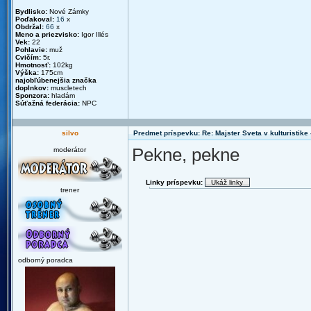
Bydlisko:
Nové Zámky
Poďakoval:
16
x
Obdržal:
66
x
Meno a priezvisko:
Igor Illés
Vek:
22
Pohlavie:
muž
Cvičím:
5r.
Hmotnosť:
102kg
Výška:
175cm
najobľúbenejšia značka
doplnkov:
muscletech
Sponzora:
hladám
Súťažná federácia:
NPC
silvo
Predmet príspevku: Re: Majster Sveta v kulturistike - 
Pekne, pekne
moderátor
Linky príspevku:
trener
odborný poradca