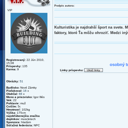
Podpis autora:
VIP
Kulturistika je najdrahší šport na svete.
faktory, ktoré Ťa môžu ohroziť. Medzi in
2010 : N
Registrovaný:
22 Jún 2010,
15:08
osobný t
Príspevky:
135
Karma:
9
Linky príspevku:
Obrázky:
51
Bydlisko:
Nové Zámky
Poďakoval:
16
x
Obdržal:
66
x
Meno a priezvisko:
Igor Illés
Vek:
22
Pohlavie:
muž
Cvičím:
5r.
Hmotnosť:
102kg
Výška:
175cm
najobľúbenejšia značka
doplnkov:
muscletech
Sponzora:
hladám
Súťažná federácia:
NPC