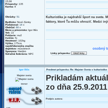
15:08
Príspevky:
135
Karma:
9
Kulturistika je najdrahší šport na svete.
Obrázky:
51
faktory, ktoré Ťa môžu ohroziť. Medzi in
Bydlisko:
Nové Zámky
Poďakoval:
16
x
Obdržal:
66
x
Meno a priezvisko:
Igor Illés
Vek:
22
Pohlavie:
muž
Cvičím:
5r.
Hmotnosť:
102kg
2010 : N
Výška:
175cm
najobľúbenejšia značka
osobný t
doplnkov:
muscletech
Sponzora:
hladám
Linky príspevku:
Súťažná federácia:
NPC
Igor Illés
Predmet príspevku: Re: Majster Sveta v kulturistike - 
Prikladám aktuá
Majster sveta
trener
zo dňa 25.9.2011
Podpis autora: