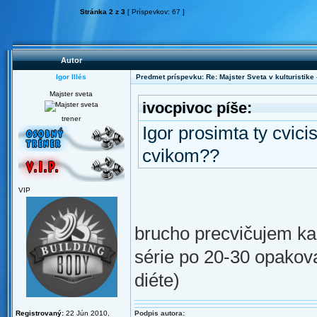
Stránka
2
z
3
[ Príspevkov: 67 ]
Autor
Igor Illés
Predmet príspevku: Re: Majster Sveta v kulturistike - 
Majster sveta
ivocpivoc píše:
trener
Igor prosimta ty cvici
cvikom??
VIP
brucho precvičujem ka
série po 20-30 opakova
diéte)
Registrovaný:
22 Jún 2010,
Podpis autora: