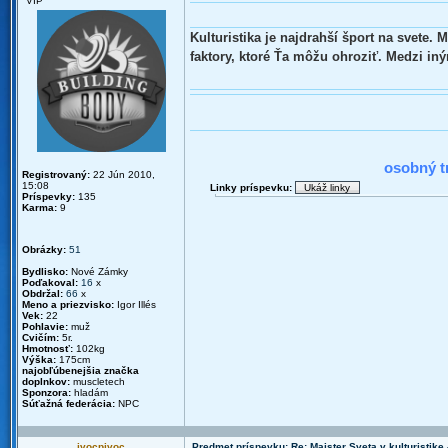
VIP
Kulturistika je najdrahší šport na svete.
faktory, ktoré Ťa môžu ohroziť. Medzi in
2010 : N
osobný t
Registrovaný:
22 Jún 2010,
15:08
Linky príspevku:
Príspevky:
135
Karma:
9
Obrázky:
51
Bydlisko:
Nové Zámky
Poďakoval:
16
x
Obdržal:
66
x
Meno a priezvisko:
Igor Illés
Vek:
22
Pohlavie:
muž
Cvičím:
5r.
Hmotnosť:
102kg
Výška:
175cm
najobľúbenejšia značka
doplnkov:
muscletech
Sponzora:
hladám
Súťažná federácia:
NPC
ivocpivoc
Predmet príspevku: Re: Majster Sveta v kulturistike - 