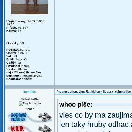
Registrovaný:
14 Okt 2010,
18:06
Príspevky:
977
Karma:
17
Obrázky:
20
Poďakoval:
45
x
Obdržal:
102
x
Vek:
23
Pohlavie:
muž
Cvičím:
2r.
Hmotnosť:
95kg
Výška:
184cm
najobľúbenejšia značka
doplnkov:
nemam favorita
Sponzora:
nemám
Igor Illés
Predmet príspevku: Re: Majster Sveta v kulturistike - 
Majster sveta
whoo píše:
trener
vies co by ma zaujim
len taky hruby odhad 