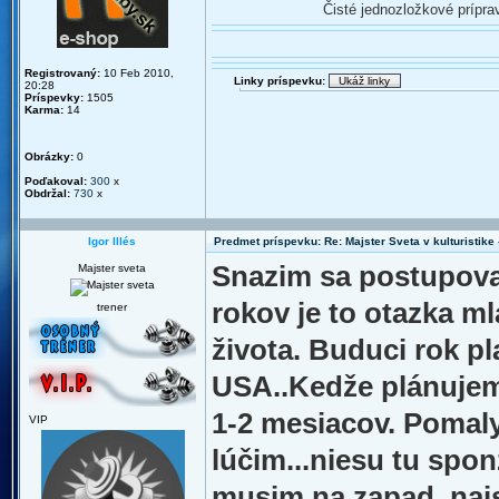
Čisté jednozložkové prípr
Registrovaný:
10 Feb 2010,
Linky príspevku:
20:28
Príspevky:
1505
Karma:
14
Obrázky:
0
Poďakoval:
300
x
Obdržal:
730
x
Igor Illés
Predmet príspevku: Re: Majster Sveta v kulturistike - 
Snazim sa postupovat
Majster sveta
rokov je to otazka m
trener
života. Buduci rok p
USA..Kedže plánujem 
1-2 mesiacov. Pomal
VIP
lúčim...niesu tu spon
musim na zapad, najst