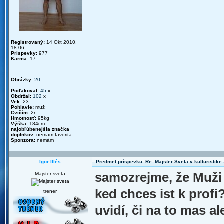
Registrovaný:
14 Okt 2010,
18:06
Príspevky:
977
Karma:
17
Obrázky:
20
Poďakoval:
45
x
Obdržal:
102
x
Vek:
23
Pohlavie:
muž
Cvičím:
2r.
Hmotnosť:
95kg
Výška:
184cm
najobľúbenejšia značka
doplnkov:
nemam favorita
Sponzora:
nemám
Igor Illés
Predmet príspevku: Re: Majster Sveta v kulturistike - 
samozrejme, že Muži 
Majster sveta
ked chces ist k profi
trener
uvidí, či na to mas a