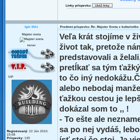
Linky príspevku:
Igor Illés
Predmet príspevku: Re: Majster Sveta v kulturistike - 
Veľa krát stojíme v 
Majster sveta
život tak, pretože n
trener
predstavovali a želal
pretĺkať sa tým ťažk
to čo iný nedokážu.Č
VIP
alebo nebodaj manžel
ťažkou cestou je lep
dokázal som to ,, !
- To ešte ale neznam
sa po nej vydáš, lebo
Registrovaný:
22 Jún 2010,
15:08
ísť stoj čo stoj. Ja 
Príspevky:
135