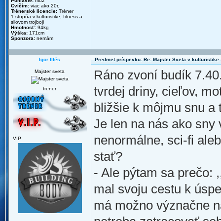
Pohlavie:
muž
Cvičím:
viac ako 20r.
Trénerské licencie:
Tréner
1.stupňa v kulturistike, fitness a
silovom trojboji
Hmotnosť:
94kg
Výška:
171cm
Sponzora:
nemám
Igor Illés
Predmet príspevku: Re: Majster Sveta v kulturistike - 
Ráno zvoní budík 7.40
Majster sveta
tvrdej driny, cieľov, m
trener
bližšie k môjmu snu a 
Je len na nás ako sny
nenormálne, sci-fi al
VIP
stať?
- Ale pýtam sa prečo: 
mal svoju cestu k úspe
má možno význačne nav