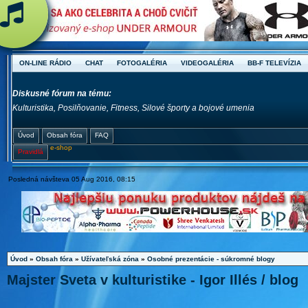
ON-LINE RÁDIO
CHAT
FOTOGALÉRIA
VIDEOGALÉRIA
BB-F TELEVÍZIA
Diskusné fórum na tému:
Kulturistika, Posilňovanie, Fitness, Silové športy a bojové umenia
Úvod
Obsah fóra
FAQ
e-shop
Pravidlá
Posledná návšteva 05 Aug 2016, 08:15
Úvod
»
Obsah fóra
»
Užívateľská zóna
»
Osobné prezentácie - súkromné blogy
Majster Sveta v kulturistike - Igor Illés / blog