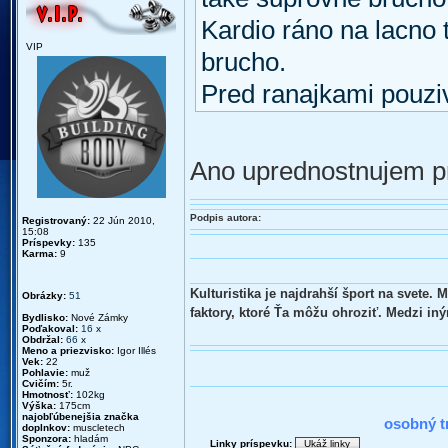
Kardio ráno na lacno 
VIP
brucho.
Pred ranajkami pouzi
Ano uprednostnujem pre
Podpis autora:
Registrovaný:
22 Jún 2010,
15:08
Príspevky:
135
Karma:
9
Kulturistika je najdrahší šport na svete.
Obrázky:
51
faktory, ktoré Ťa môžu ohroziť. Medzi in
Bydlisko:
Nové Zámky
Poďakoval:
16
x
Obdržal:
66
x
Meno a priezvisko:
Igor Illés
Vek:
22
Pohlavie:
muž
Cvičím:
5r.
Hmotnosť:
102kg
2010 : N
Výška:
175cm
najobľúbenejšia značka
osobný t
doplnkov:
muscletech
Sponzora:
hladám
Linky príspevku: