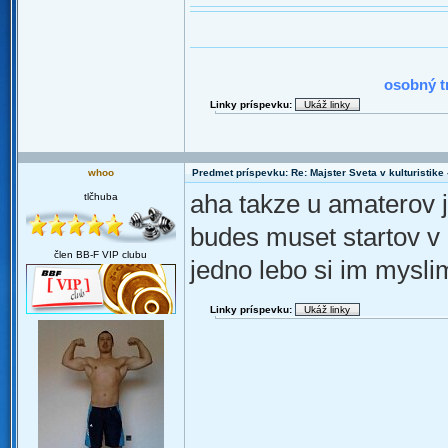
2010 : N
osobný t
Linky príspevku:
whoo
Predmet príspevku: Re: Majster Sveta v kulturistike - 
aha takze u amaterov j
tlčhuba
budes muset startov v 
člen BB-F VIP clubu
jedno lebo si im mysli
Linky príspevku: