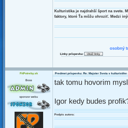
Kulturistika je najdrahší šport na svete.
faktory, ktoré Ťa môžu ohroziť. Medzi in
2010 : N
osobný t
Linky príspevku:
FitPotreby.sk
Predmet príspevku: Re: Majster Sveta v kulturistike - 
tak tomu hovorim mysl
Boss
sponzor webu
Igor kedy budes profik
Podpis autora: