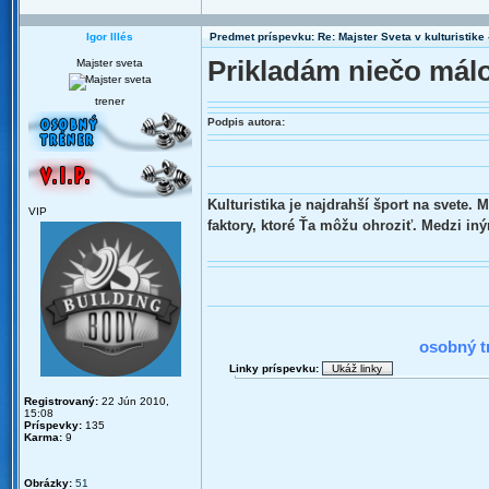
Igor Illés
Predmet príspevku: Re: Majster Sveta v kulturistike - 
Prikladám niečo mál
Majster sveta
trener
Podpis autora:
Kulturistika je najdrahší šport na svete.
VIP
faktory, ktoré Ťa môžu ohroziť. Medzi in
2010 : N
osobný t
Linky príspevku:
Registrovaný:
22 Jún 2010,
15:08
Príspevky:
135
Karma:
9
Obrázky:
51