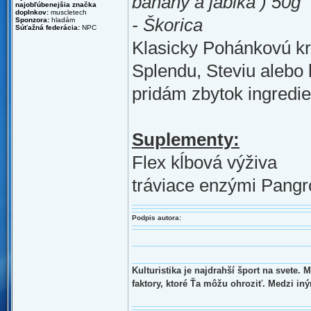
banány a jablká ) 50g
najobľúbenejšia značka
doplnkov:
muscletech
- Škorica
Sponzora:
hladám
Súťažná federácia:
NPC
Klasicky Pohánkovú kr
Splendu, Steviu alebo
pridám zbytok ingredie
Suplementy:
Flex kĺbová výživa
tráviace enzými Pangro
Podpis autora:
Kulturistika je najdrahší šport na svete.
faktory, ktoré Ťa môžu ohroziť. Medzi in