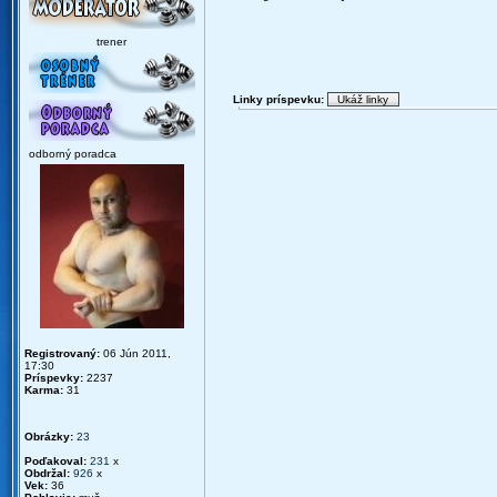
trener
Linky príspevku:
odborný poradca
Registrovaný:
06 Jún 2011,
17:30
Príspevky:
2237
Karma:
31
Obrázky:
23
Poďakoval:
231
x
Obdržal:
926
x
Vek:
36