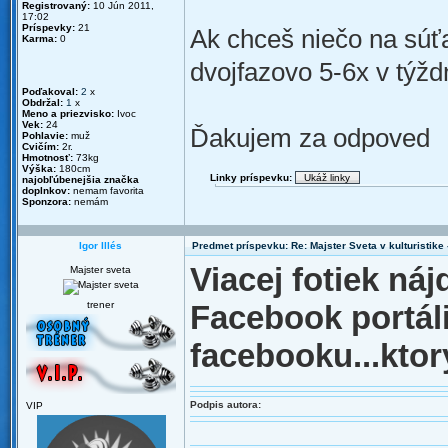
Registrovaný:
10 Jún 2011,
17:02
Príspevky:
21
Ak chceš niečo na súť
Karma:
0
dvojfazovo 5-6x v týžd
Poďakoval:
2
x
Obdržal:
1
x
Meno a priezvisko:
Ivoc
Vek:
24
Ďakujem za odpoved
Pohlavie:
muž
Cvičím:
2r.
Hmotnosť:
73kg
Výška:
180cm
Linky príspevku:
najobľúbenejšia značka
doplnkov:
nemam favorita
Sponzora:
nemám
Igor Illés
Predmet príspevku: Re: Majster Sveta v kulturistike - 
Viacej fotiek ná
Majster sveta
trener
Facebook portáli:
facebooku...ktor
Podpis autora:
VIP