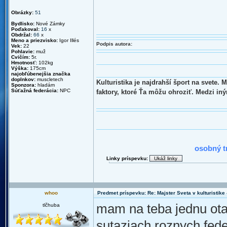
Obrázky:
51
Bydlisko:
Nové Zámky
Poďakoval:
16
x
Obdržal:
66
x
Meno a priezvisko:
Igor Illés
Podpis autora:
Vek:
22
Pohlavie:
muž
Cvičím:
5r.
Hmotnosť:
102kg
Výška:
175cm
najobľúbenejšia značka
doplnkov:
muscletech
Kulturistika je najdrahší šport na svete.
Sponzora:
hladám
Súťažná federácia:
NPC
faktory, ktoré Ťa môžu ohroziť. Medzi in
2010 : N
osobný t
Linky príspevku:
whoo
Predmet príspevku: Re: Majster Sveta v kulturistike - 
mam na teba jednu otaz
tlčhuba
sutaziach roznych fede