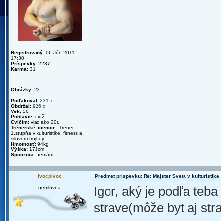
Registrovaný:
06 Jún 2011,
17:30
Príspevky:
2237
Karma:
31
Obrázky:
23
Poďakoval:
231
x
Obdržal:
926
x
Vek:
36
Pohlavie:
muž
Cvičím:
viac ako 20r.
Trénerské licencie:
Tréner
1.stupňa v kulturistike, fitness a
silovom trojboji
Hmotnosť:
94kg
Výška:
171cm
Sponzora:
nemám
ivocpivoc
Predmet príspevku: Re: Majster Sveta v kulturistike - 
Igor, aký je podľa teb
nemluvna
strave(môže byt aj str