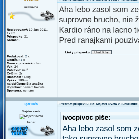
Aha lebo zasol som ze
nemluvna
suprovne brucho, nie ž
Kardio ráno na lacno t
Registrovaný:
10 Jún 2011,
17:02
Príspevky:
21
Pred ranajkami pouziv
Karma:
0
Linky príspevku:
Poďakoval:
2
x
Obdržal:
1
x
Meno a priezvisko:
Ivoc
Vek:
24
Pohlavie:
muž
Cvičím:
2r.
Hmotnosť:
73kg
Výška:
180cm
najobľúbenejšia značka
doplnkov:
nemam favorita
Sponzora:
nemám
Igor Illés
Predmet príspevku: Re: Majster Sveta v kulturistike - 
Majster sveta
ivocpivoc píše:
trener
Aha lebo zasol som z
take suprovne brucho,