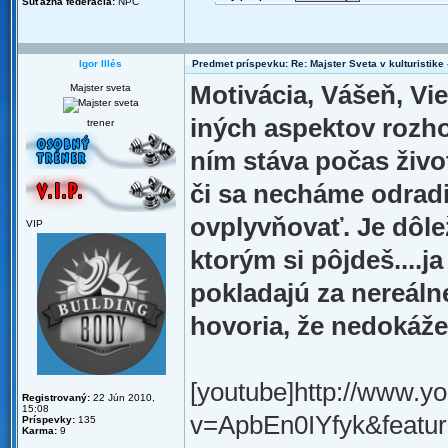
Súťažná federácia:
NPC
Igor Illés
Predmet príspevku: Re: Majster Sveta v kulturistike - 
Motivácia, Vášeň, Vi
Majster sveta
iných aspektov rozho
trener
ním stáva počas živo
či sa necháme odrad
ovplyvňovať. Je dôleži
VIP
ktorým si pôjdeš....j
pokladajú za nereálne
hovoria, že nedokáže
[youtube]http://www.y
Registrovaný:
22 Jún 2010,
15:08
v=ApbEn0IYfyk&feature
Príspevky:
135
Karma:
9