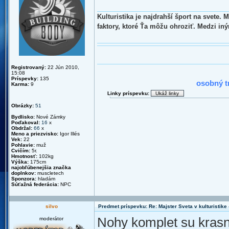
Kulturistika je najdrahší šport na svete.
faktory, ktoré Ťa môžu ohroziť. Medzi in
Registrovaný:
22 Jún 2010,
2010 : N
15:08
Príspevky:
135
osobný t
Karma:
9
Linky príspevku:
Obrázky:
51
Bydlisko:
Nové Zámky
Poďakoval:
16
x
Obdržal:
66
x
Meno a priezvisko:
Igor Illés
Vek:
22
Pohlavie:
muž
Cvičím:
5r.
Hmotnosť:
102kg
Výška:
175cm
najobľúbenejšia značka
doplnkov:
muscletech
Sponzora:
hladám
Súťažná federácia:
NPC
silvo
Predmet príspevku: Re: Majster Sveta v kulturistike - 
Nohy komplet su krasn
moderátor