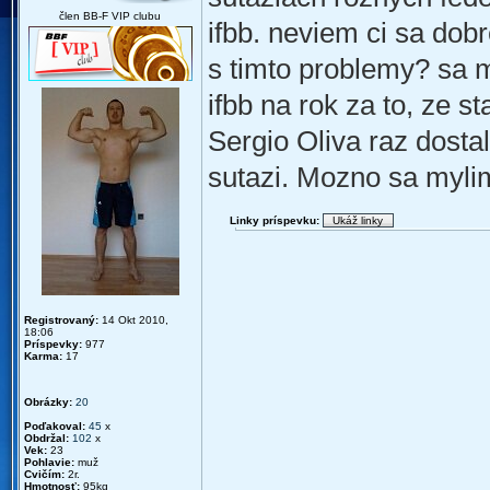
člen BB-F VIP clubu
ifbb. neviem ci sa dobr
s timto problemy? sa m
ifbb na rok za to, ze st
Sergio Oliva raz dostal
sutazi. Mozno sa mylim
Linky príspevku:
Registrovaný:
14 Okt 2010,
18:06
Príspevky:
977
Karma:
17
Obrázky:
20
Poďakoval:
45
x
Obdržal:
102
x
Vek:
23
Pohlavie:
muž
Cvičím:
2r.
Hmotnosť:
95kg