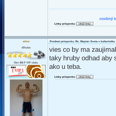
2010 : N
osobný t
Linky príspevku:
whoo
Predmet príspevku: Re: Majster Sveta v kulturistike - 
vies co by ma zaujima
tlčhuba
taky hruby odhad aby s
člen BB-F VIP clubu
ako u teba.
Linky príspevku: