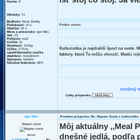
Karma:
9
Obrázky:
51
Bydlisko:
Nové Zámky
Podpis autora:
Poďakoval:
16
x
Obdržal:
66
x
Meno a priezvisko:
Igor Illés
Vek:
22
Pohlavie:
muž
Cvičím:
5r.
Hmotnosť:
102kg
Kulturistika je najdrahší šport na svete.
Výška:
175cm
najobľúbenejšia značka
faktory, ktoré Ťa môžu ohroziť. Medzi in
doplnkov:
muscletech
Sponzora:
hladám
Súťažná federácia:
NPC
2010 : N
osobný t
Linky príspevku:
Igor Illés
Predmet príspevku: Re: Majster Sveta v kulturistike - 
Môj aktuálny ,,Meal P
Majster sveta
dnešné jedlá, podľa 
trener