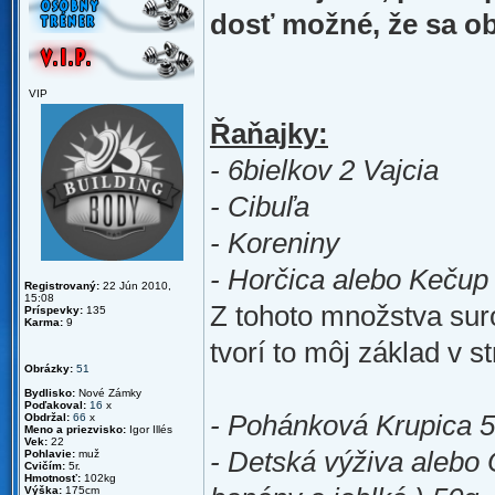
dosť možné, že sa ob
VIP
Řaňajky:
- 6bielkov 2 Vajcia
- Cibuľa
- Koreniny
- Horčica alebo Kečup
Registrovaný:
22 Jún 2010,
15:08
Z tohoto množstva suro
Príspevky:
135
Karma:
9
tvorí to môj základ v 
Obrázky:
51
Bydlisko:
Nové Zámky
Poďakoval:
16
x
- Pohánková Krupica 
Obdržal:
66
x
Meno a priezvisko:
Igor Illés
Vek:
22
- Detská výživa alebo 
Pohlavie:
muž
Cvičím:
5r.
Hmotnosť:
102kg
Výška:
175cm