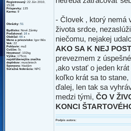
netreba zatracovať seba
Registrovaný:
22 Jún 2010,
15:08
Príspevky:
135
Karma:
9
- Človek , ktorý nemá 
Obrázky:
51
života srdce, nezaslúži
Bydlisko:
Nové Zámky
Poďakoval:
16
x
niečomu, nejakej udalos
Obdržal:
66
x
Meno a priezvisko:
Igor Illés
Vek:
22
AKO SA K NEJ POST
Pohlavie:
muž
Cvičím:
5r.
Hmotnosť:
102kg
prevezmem z úspešného
Výška:
175cm
najobľúbenejšia značka
doplnkov:
muscletech
,ako vstať o jeden krát
Sponzora:
hladám
Súťažná federácia:
NPC
koľko krát sa to stane, 
ďalej, len tak sa vyhrá
medzi tými,
ČO V ŽI
KONCI ŠTARTOVÉHO
Podpis autora: