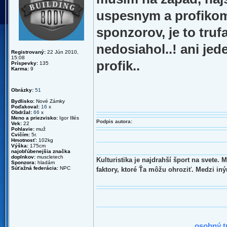
uspesnym a profikom
sponzorov, je to truf
nedosiahol..! ani je
Registrovaný:
22 Jún 2010,
15:08
profik..
Príspevky:
135
Karma:
9
Obrázky:
51
Bydlisko:
Nové Zámky
Poďakoval:
16
x
Obdržal:
66
x
Meno a priezvisko:
Igor Illés
Podpis autora:
Vek:
22
Pohlavie:
muž
Cvičím:
5r.
Hmotnosť:
102kg
Výška:
175cm
najobľúbenejšia značka
doplnkov:
muscletech
Kulturistika je najdrahší šport na svete.
Sponzora:
hladám
Súťažná federácia:
NPC
faktory, ktoré Ťa môžu ohroziť. Medzi in
2010 : N
osobný t