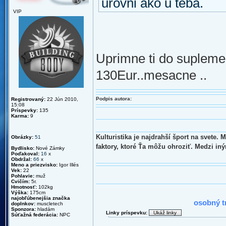
urovni ako u teba.
VIP
Uprimne ti do supleme
130Eur..mesacne ..
Podpis autora:
Registrovaný:
22 Jún 2010,
15:08
Príspevky:
135
Karma:
9
Kulturistika je najdrahší šport na svete.
Obrázky:
51
faktory, ktoré Ťa môžu ohroziť. Medzi in
Bydlisko:
Nové Zámky
Poďakoval:
16
x
Obdržal:
66
x
Meno a priezvisko:
Igor Illés
Vek:
22
Pohlavie:
muž
Cvičím:
5r.
Hmotnosť:
102kg
2010 : N
Výška:
175cm
najobľúbenejšia značka
osobný t
doplnkov:
muscletech
Sponzora:
hladám
Linky príspevku:
Súťažná federácia:
NPC