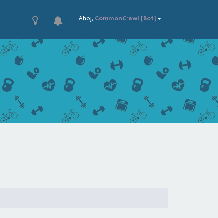
×
Ahoj,
CommonCrawl [Bot]