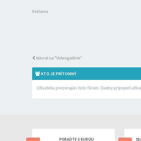
Reklama
Návrat na "Videogalérie"
KTO JE PRÍTOMNÝ
Užívatelia prezerajúci toto fórum: Žiadny pripojení užív
PORADTE S KUROU
SE