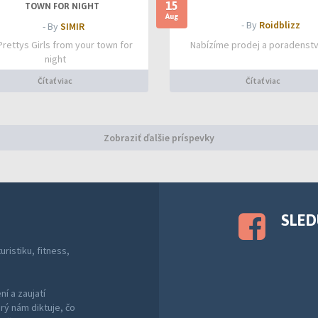
15
TOWN FOR NIGHT
Aug
- By
Roidblizz
- By
SIMIR
Prettys Girls from your town for
Nabízíme prodej a poradenstv
night
Čítať viac
Čítať viac
Zobraziť ďalšie príspevky
SLED
ristiku, fitness,
í a zaujatí
ý nám diktuje, čo