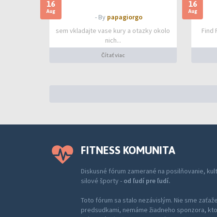
16
16
Aug
Aug
- By
papagiorgo
sem vkladajte vase kury a otazky okolo
Find 
nich...
Čítať viac
FITNESS KOMUNITA
Diskusné fórum zamerané na posilňovanie, kultu
silové športy -
od ľudí pre ľudí.
Toto fórum sa stalo nezávislým. Nie sme zaťažen
predsudkami, nemáme žiadneho sponzora, ktor