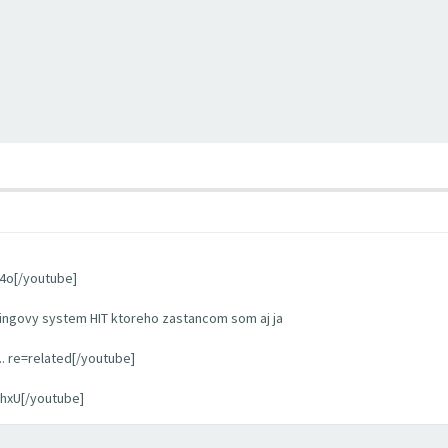
4o[/youtube]
ningovy system HIT ktoreho zastancom som aj ja
. re=related[/youtube]
hxU[/youtube]