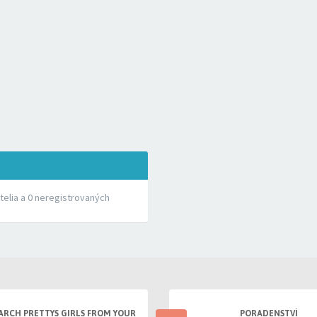
atelia a 0 neregistrovaných
ARCH PRETTYS GIRLS FROM YOUR
PORADENSTVÍ