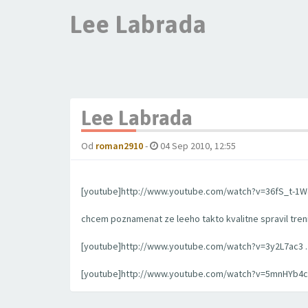
Lee Labrada
Lee Labrada
Od
roman2910
-
04 Sep 2010, 12:55
[youtube]http://www.youtube.com/watch?v=36fS_t-1W
chcem poznamenat ze leeho takto kvalitne spravil tre
[youtube]http://www.youtube.com/watch?v=3y2L7ac3 ..
[youtube]http://www.youtube.com/watch?v=5mnHYb4c