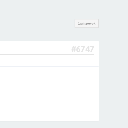
1 príspevok
#6747