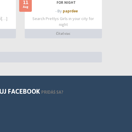
11
FOR NIGHT
Aug
- By
paprdee
í[…]
Search Prettys Girls in your city for
night
Čítať viac
UJ FACEBOOK
PRIDÁŠ SA?