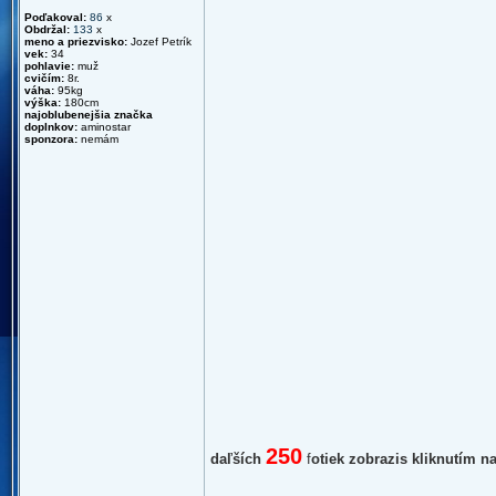
Poďakoval:
86
x
Obdržal:
133
x
meno a priezvisko:
Jozef Petrík
vek:
34
pohlavie:
muž
cvičím:
8r.
váha:
95kg
výška:
180cm
najoblubenejšia značka
doplnkov:
aminostar
sponzora:
nemám
250
daľších
f
otiek zobrazis kliknutím n