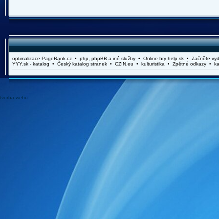
optimalizace PageRank.cz • php, phpBB a iné služby • Online hry help.sk • Začněte vydě
YYY.sk - katalog • Český katalog stránek • CZIN.eu • kulturistika • Zpětné odkazy • ka
tvorba webu