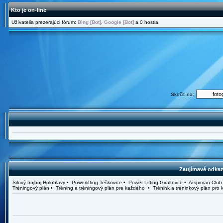
Kto je on-line
Užívatelia prezerajúci fórum:
Bing [Bot]
,
Google [Bot]
a 0 hostia
Skočiť na:
Zaujímavé odkazy
Silový trojboj Holohlavy • Powerlifting Teškovice • Power Lifting Giraltovce • Arspiman C
Tréningový plán • Tréning a tréningový plán pre každého • Trénink a tréninkový plán pr