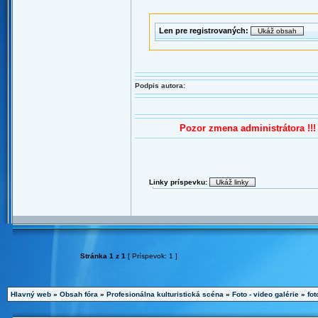
Len pre registrovaných:
Podpis autora:
Pozor zmena administrátora !!!
Linky príspevku:
Stránka
1
z
1
[ Príspevok: 1 ]
Hlavný web
»
Obsah fóra
»
Profesionálna kulturistická scéna
»
Foto - video galérie
»
fot