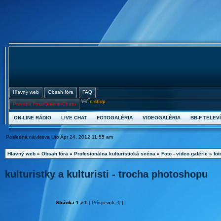
Hlavný web
Obsah fóra
FAQ
e-shop
Pravidlá Fóra/Galérie/Chatu
ON-LINE RÁDIO
LIVE CHAT
FOTOGALÉRIA
VIDEOGALÉRIA
BB-F TELEVÍ
Posledná návšteva Uto Apr 24, 2012 11:55 am
Hlavný web
»
Obsah fóra
»
Profesionálna kulturistická scéna
»
Foto - video galérie
»
fot
kulturistky a kulturisti - trocha photoshopu
Stránka
1
z
1
[ Príspevok: 1 ]