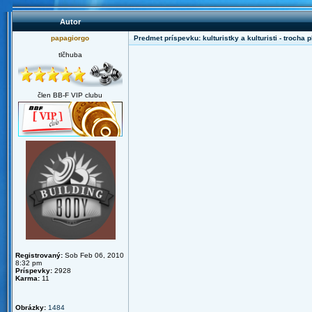
Autor
papagiorgo
Predmet príspevku: kulturistky a kulturisti - trocha
tlčhuba
člen BB-F VIP clubu
Registrovaný:
Sob Feb 06, 2010
8:32 pm
Príspevky:
2928
Karma:
11
Obrázky:
1484