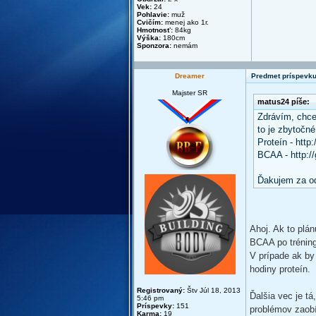
Vek:
24
Pohlavie:
muž
Cvičím:
menej ako 1r.
Hmotnosť:
84kg
Výška:
180cm
Sponzora:
nemám
Dreamer
Predmet príspevku
Majster SR
matus24 píše:
Zdrávím, chce
to je zbytočné
Proteín - htt
BCAA - http:
Ďakujem za o
Ahoj. Ak to plá
BCAA po tréningu
V prípade ak by
hodiny proteín.
Registrovaný:
Štv Júl 18, 2013
Ďalšia vec je t
5:46 pm
Príspevky:
151
problémov zaob
Karma:
19