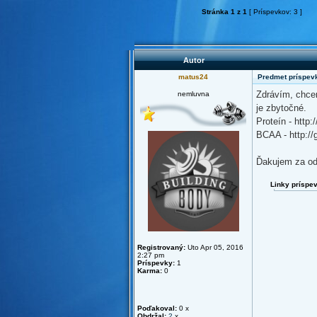
Stránka
1
z
1
[ Príspevkov: 3 ]
Autor
matus24
Predmet príspevk
Zdrávím, chcem
nemluvna
je zbytočné.
Proteín - htt
BCAA - http:/
Ďakujem za od
Linky príspe
Registrovaný:
Uto Apr 05, 2016
2:27 pm
Príspevky:
1
Karma:
0
Poďakoval:
0 x
Obdržal:
2
x