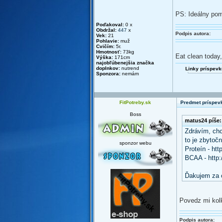
PS: Ideálny pom
Poďakoval:
0 x
Obdržal:
447
x
Podpis autora:
Vek:
21
Pohlavie:
muž
Cvičím:
5r.
Hmotnosť:
73kg
Eat clean today,
Výška:
171cm
najobľúbenejšia značka
doplnkov:
nutrend
Linky príspevk
Sponzora:
nemám
FitPotreby.sk
Predmet príspevk
Boss
matus24 píše:
Zdrávím, chc
to je zbytočn
sponzor webu
Proteín - ht
BCAA - http
Ďakujem za 
Povedz mi kolk
Podpis autora: