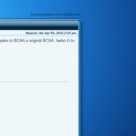
Predchádzajúca téma
|
Ďalšia téma
Napísal: Uto Apr 05, 2016 2:33 pm
jake to BCAA a originál BCAA, laebo či to