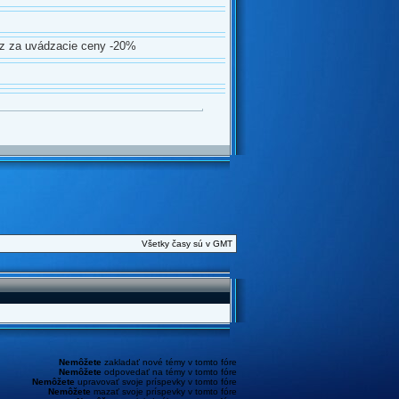
az za uvádzacie ceny -20%
Všetky časy sú v GMT
Nemôžete
zakladať nové témy v tomto fóre
Nemôžete
odpovedať na témy v tomto fóre
Nemôžete
upravovať svoje príspevky v tomto fóre
Nemôžete
mazať svoje príspevky v tomto fóre