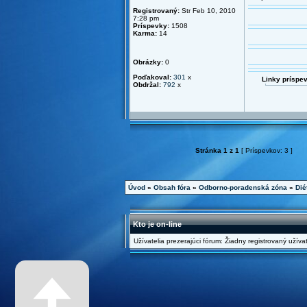
Registrovaný:
Str Feb 10, 2010
7:28 pm
Príspevky:
1508
Karma:
14
Obrázky:
0
Poďakoval:
301
x
Linky príspe
Obdržal:
792
x
Stránka
1
z
1
[ Príspevkov: 3 ]
Úvod
»
Obsah fóra
»
Odborno-poradenská zóna
»
Dié
Kto je on-line
Užívatelia prezerajúci fórum: Žiadny registrovaný užívat