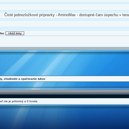
Čisté jednozložkové prípravky - AminoMax - dostupné čaro úspechu » ter
vku:
ty, chudnutie a spaľovanie tukov
eľ nie je prítomný a 0 hostia