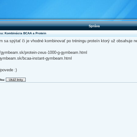
Správa
u: Kombinácia BCAA a Protein
 sa spýtať či je vhodné kombinovať po tréningu proteín ktorý už obsahuje ne
p://gymbeam.sk/protein-zeus-1000-g-gymbeam.html
/gymbeam.sk/bcaa-instant-gymbeam.html
povede :)
vku: