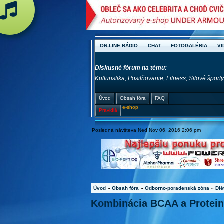
ON-LINE RÁDIO
CHAT
FOTOGALÉRIA
VI
Diskusné fórum na tému:
Kulturistika, Posilňovanie, Fitness, Silové špor
Úvod
Obsah fóra
FAQ
e-shop
Pravidlá
Posledná návšteva Ned Nov 06, 2016 2:06 pm
Úvod
»
Obsah fóra
»
Odborno-poradenská zóna
»
Dié
Kombinácia BCAA a Protein