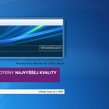
Užívateľský panel
Aktuálny čas je Ned Nov 06, 2016 2:06 pm
Všetky časy sú v GMT