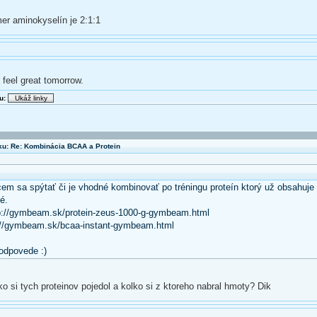
er aminokyselín je 2:1:1
 feel great tomorrow.
u:
u: Re: Kombinácia BCAA a Protein
em sa spýtať či je vhodné kombinovať po tréningu proteín ktorý už obsahuje
é.
tp://gymbeam.sk/protein-zeus-1000-g-gymbeam.html
://gymbeam.sk/bcaa-instant-gymbeam.html
odpovede :)
o si tych proteinov pojedol a kolko si z ktoreho nabral hmoty? Dik