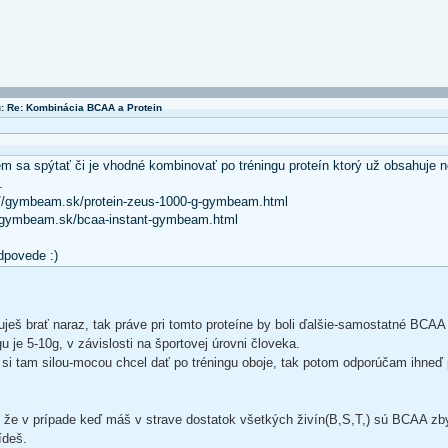
: Re: Kombinácia BCAA a Protein
m sa spýtať či je vhodné kombinovať po tréningu proteín ktorý už obsahuje n
.
p://gymbeam.sk/protein-zeus-1000-g-gymbeam.html
//gymbeam.sk/bcaa-instant-gymbeam.html
dpovede :)
nuješ brať naraz, tak práve pri tomto proteíne by boli ďalšie-samostatné BCA
 je 5-10g, v závislosti na športovej úrovni človeka.
 si tam silou-mocou chcel dať po tréningu oboje, tak potom odporúčam ihneď
á, že v prípade keď máš v strave dostatok všetkých živín(B,S,T,) sú BCAA z
ídeš.