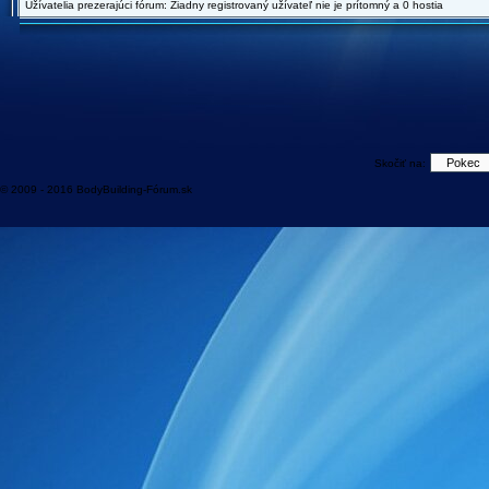
Užívatelia prezerajúci fórum: Žiadny registrovaný užívateľ nie je prítomný a 0 hostia
Skočiť na:
© 2009 - 2016 BodyBuilding-Fórum.sk