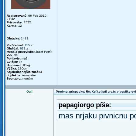
Registrovaný:
06 Feb 2010,
21:32
Príspevky:
3522
Karma:
12
Obrázky:
1483
Poďakoval:
155
x
Obdržal:
631
x
Meno a priezvisko:
Jozef Petrík
Vek:
34
Pohlavie:
muž
Cvičím:
8r.
Hmotnosť:
95kg
Výška:
180cm
najobľúbenejšia značka
doplnkov:
aminostar
Sponzora:
nemám
Guli
Predmet príspevku: Re: Koľko ludí u vás v posilke cv
papagiorgo píše:
mas nrjaku pivnicnu po