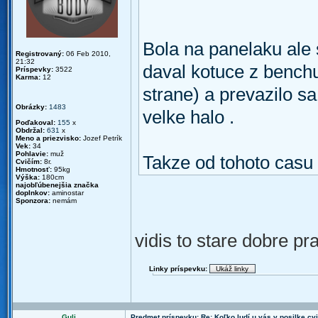
Bola na panelaku ale 
Registrovaný:
06 Feb 2010,
21:32
daval kotuce z bench
Príspevky:
3522
Karma:
12
strane) a prevazilo sa
Obrázky:
1483
velke halo .
Poďakoval:
155
x
Obdržal:
631
x
Meno a priezvisko:
Jozef Petrík
Vek:
34
Pohlavie:
muž
Takze od tohoto casu
Cvičím:
8r.
Hmotnosť:
95kg
Výška:
180cm
najobľúbenejšia značka
doplnkov:
aminostar
Sponzora:
nemám
vidis to stare dobre p
Linky príspevku:
Guli
Predmet príspevku: Re: Koľko ludí u vás v posilke cv