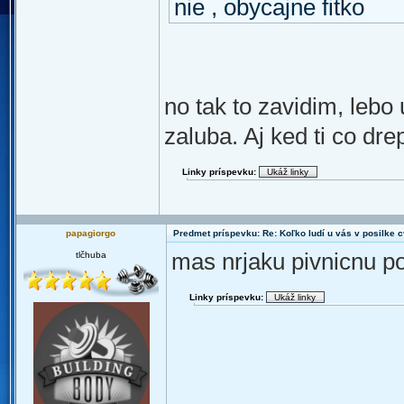
nie , obycajne fitko
no tak to zavidim, lebo
zaluba. Aj ked ti co dr
Linky príspevku:
papagiorgo
Predmet príspevku: Re: Koľko ludí u vás v posilke c
mas nrjaku pivnicnu po
tlčhuba
Linky príspevku: