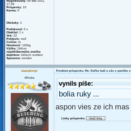
Registrovaný:
06 Mar 2011,
17:39
Príspevky:
10
Karma:
0
Obrázky:
2
Poďakoval:
0 x
Obdržal:
2
x
Vek:
22
Pohlavie:
muž
Cvičím:
2r.
Hmotnosť:
100kg
Výška:
194cm
najobľúbenejšia značka
doplnkov:
biotech nutrition
Sponzora:
nemám
papagiorgo
Predmet príspevku: Re: Koľko ludí u vás v posilke c
tlčhuba
vynils píše:
bolia ruky ...
aspon vies ze ich mas
Linky príspevku: