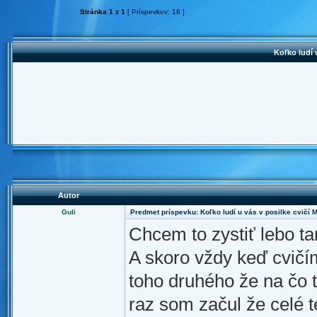
Stránka
1
z
1
[ Príspevkov: 18 ]
Koľko ludí 
Autor
Guli
Predmet príspevku: Koľko ludí u vás v posilke cvičí 
Chcem to zystiť lebo ta
A skoro vždy keď cvičí
toho druhého že na čo t
raz som začul že celé t