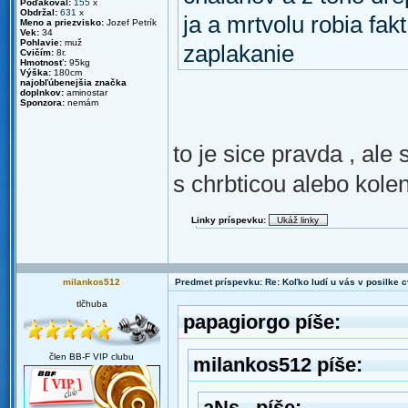
Poďakoval:
155
x
Obdržal:
631
x
ja a mrtvolu robia fak
Meno a priezvisko:
Jozef Petrík
Vek:
34
Pohlavie:
muž
zaplakanie
Cvičím:
8r.
Hmotnosť:
95kg
Výška:
180cm
najobľúbenejšia značka
doplnkov:
aminostar
Sponzora:
nemám
to je sice pravda , ale
s chrbticou alebo kolen
Linky príspevku:
milankos512
Predmet príspevku: Re: Koľko ludí u vás v posilke c
tlčhuba
papagiorgo píše:
člen BB-F VIP clubu
milankos512 píše:
aNs_ píše: