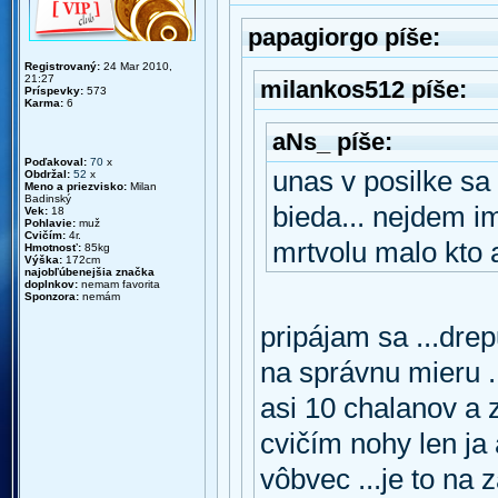
papagiorgo píše:
Registrovaný:
24 Mar 2010,
21:27
milankos512 píše:
Príspevky:
573
Karma:
6
aNs_ píše:
Poďakoval:
70
x
unas v posilke sa 
Obdržal:
52
x
Meno a priezvisko:
Milan
Badinský
bieda... nejdem im
Vek:
18
Pohlavie:
muž
Cvičím:
4r.
mrtvolu malo kto a
Hmotnosť:
85kg
Výška:
172cm
najobľúbenejšia značka
doplnkov:
nemam favorita
Sponzora:
nemám
pripájam sa ...drep
na správnu mieru .
asi 10 chalanov a
cvičím nohy len ja 
vôbvec ...je to na 