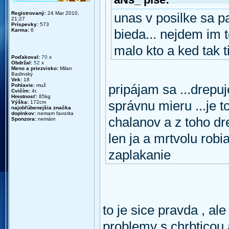
Registrovaný:
24 Mar 2010,
unas v posilke sa pa
21:27
Príspevky:
573
Karma:
6
bieda... nejdem im t
malo kto a ked tak t
Poďakoval:
70
x
Obdržal:
52
x
Meno a priezvisko:
Milan
Badinský
Vek:
18
Pohlavie:
muž
pripájam sa ...drepuj
Cvičím:
4r.
Hmotnosť:
85kg
správnu mieru ...je 
Výška:
172cm
najobľúbenejšia značka
doplnkov:
nemam favorita
chalanov a z toho d
Sponzora:
nemám
len ja a mrtvolu robi
zaplakanie
to je sice pravda , al
problemy s chrbticou 