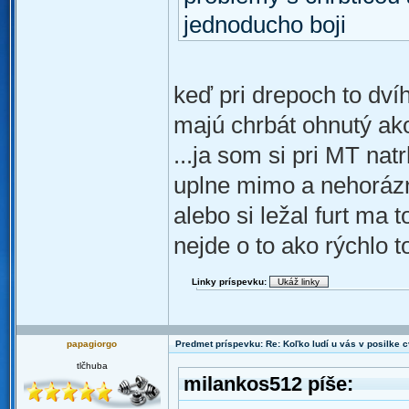
jednoducho boji
keď pri drepoch to dv
majú chrbát ohnutý ako
...ja som si pri MT na
uplne mimo a nehorázne 
alebo si ležal furt ma 
nejde o to ako rýchlo t
Linky príspevku:
papagiorgo
Predmet príspevku: Re: Koľko ludí u vás v posilke c
tlčhuba
milankos512 píše: