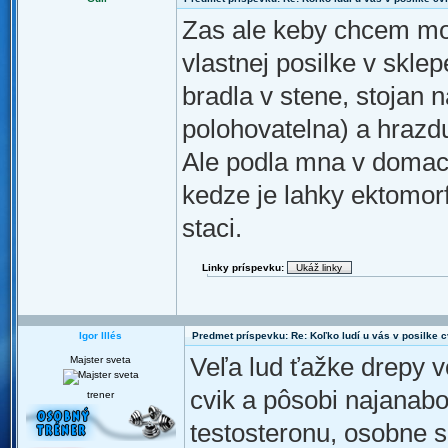
Zas ale keby chcem mo
vlastnej posilke v sklep
bradla v stene, stojan n
polohovatelna) a hrazdu
Ale podla mna v domacej
kedze je lahky ektomorf
staci.
Linky príspevku:
Igor Illés
Predmet príspevku: Re: Koľko ludí u vás v posilke c
Veľa lud ťažke drepy v
Majster sveta
cvik a pôsobi najanabo
trener
testosteronu, osobne s