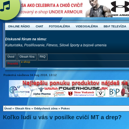
ON-LINE RÁDIO
CHAT
FOTOGALÉRIA
VIDEOGALÉRIA
BB-F TELEVÍZIA
Diskusné fórum na tému:
Kulturistika, Posilňovanie, Fitness, Silové športy a bojové umenia
Úvod
Obsah fóra
FAQ
e-shop
Pravidlá
Posledná návšteva 04 Aug 2016, 13:12
Úvod
»
Obsah fóra
»
Oddychová zóna
»
Pokec
Koľko ludí u vás v posilke cvičí MT a drep?