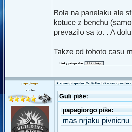
Bola na panelaku ale st
kotuce z benchu (samoz
prevazilo sa to. . A dol
Takze od tohoto casu m
Linky príspevku:
papagiorgo
Predmet príspevku: Re: Koľko ludí u vás v posilke c
tlčhuba
Guli píše:
papagiorgo píše:
mas nrjaku pivnicnu 