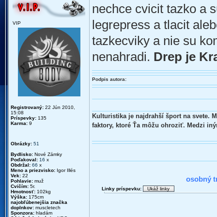
nechce cvicit tazko a s
legrepress a tlacit al
VIP
tazkecviky a nie su ko
nenahradi.
Drep je Kra
Podpis autora:
Registrovaný:
22 Jún 2010,
15:08
Kulturistika je najdrahší šport na svete.
Príspevky:
135
Karma:
9
faktory, ktoré Ťa môžu ohroziť. Medzi in
Obrázky:
51
Bydlisko:
Nové Zámky
Poďakoval:
16
x
Obdržal:
66
x
2010 :
Meno a priezvisko:
Igor Illés
Vek:
22
osobný t
Pohlavie:
muž
Cvičím:
5r.
Linky príspevku:
Hmotnosť:
102kg
Výška:
175cm
najobľúbenejšia značka
doplnkov:
muscletech
Sponzora:
hladám