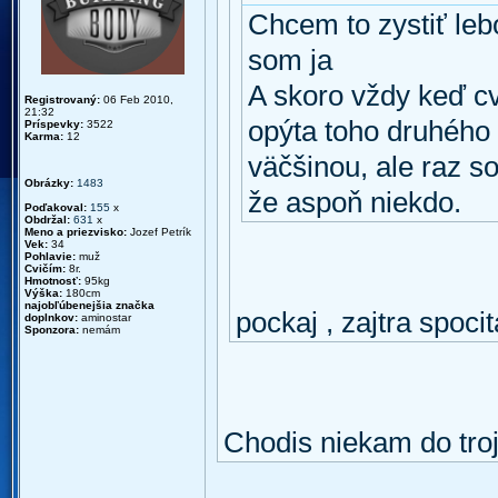
Chcem to zystiť leb
som ja
A skoro vždy keď cv
Registrovaný:
06 Feb 2010,
21:32
opýta toho druhého 
Príspevky:
3522
Karma:
12
väčšinou, ale raz so
Obrázky:
1483
že aspoň niekdo.
Poďakoval:
155
x
Obdržal:
631
x
Meno a priezvisko:
Jozef Petrík
Vek:
34
Pohlavie:
muž
Cvičím:
8r.
Hmotnosť:
95kg
Výška:
180cm
najobľúbenejšia značka
pockaj , zajtra spoci
doplnkov:
aminostar
Sponzora:
nemám
Chodis niekam do troj