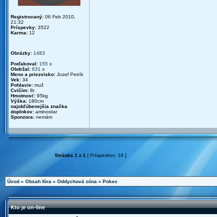
Registrovaný:
06 Feb 2010,
21:32
Príspevky:
3522
Karma:
12
Obrázky:
1483
Poďakoval:
155
x
Obdržal:
631
x
Meno a priezvisko:
Jozef Petrík
Vek:
34
Pohlavie:
muž
Cvičím:
8r.
Hmotnosť:
95kg
Výška:
180cm
najobľúbenejšia značka
doplnkov:
aminostar
Sponzora:
nemám
Stránka
1
z
1
[ Príspevkov: 18 ]
Úvod
»
Obsah fóra
»
Oddychová zóna
»
Pokec
Kto je on-line