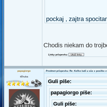
pockaj , zajtra spocit
Chodis niekam do trojb
Linky príspevku:
papagiorgo
Predmet príspevku: Re: Koľko ludí u vás v posilke c
tlčhuba
Guli píše:
papagiorgo píše:
Guli píše: