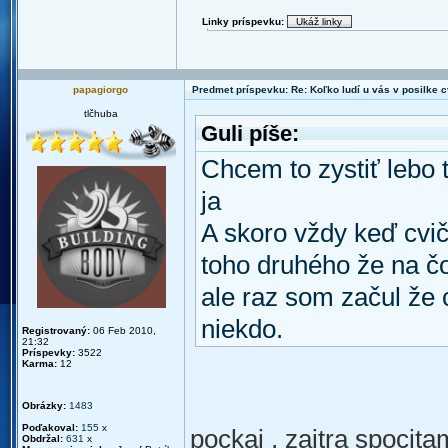
Linky príspevku:
papagiorgo
Predmet príspevku: Re: Koľko ludí u vás v posilke c
tlčhuba
Guli píše:
Chcem to zystiť lebo 
ja
A skoro vždy keď cvič
toho druhého že na čo
ale raz som začul že 
niekdo.
Registrovaný:
06 Feb 2010,
21:32
Príspevky:
3522
Karma:
12
Obrázky:
1483
Poďakoval:
155
x
pockaj , zajtra spocita
Obdržal:
631
x