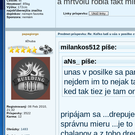
a mrtvolu robia fakt mi
Cvičím:
4r.
Hmotnosť:
85kg
Výška:
172cm
najobľúbenejšia značka
Linky príspevku:
doplnkov:
nemam favorita
Sponzora:
nemám
papagiorgo
Predmet príspevku: Re: Koľko ludí u vás v posilke c
tlčhuba
milankos512 píše:
aNs_ píše:
unas v posilke sa par
nejdem im to nejak ta
ked tak tiez je tam o
Registrovaný:
06 Feb 2010,
21:32
pripájam sa ...drepuje
Príspevky:
3522
Karma:
12
správnu mieru ...je t
Obrázky:
1483
chalanov a z toho dr