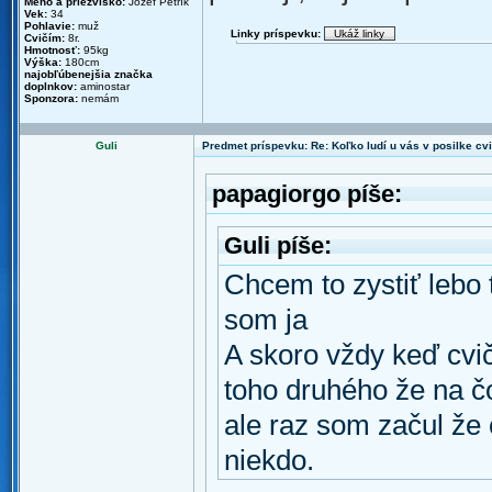
Meno a priezvisko:
Jozef Petrík
Vek:
34
Pohlavie:
muž
Linky príspevku:
Cvičím:
8r.
Hmotnosť:
95kg
Výška:
180cm
najobľúbenejšia značka
doplnkov:
aminostar
Sponzora:
nemám
Guli
Predmet príspevku: Re: Koľko ludí u vás v posilke cv
papagiorgo píše:
Guli píše:
Chcem to zystiť lebo 
som ja
A skoro vždy keď cvi
toho druhého že na čo
ale raz som začul že 
niekdo.