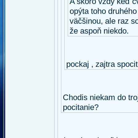
A skoro vždy keď c
opýta toho druhého 
väčšinou, ale raz s
že aspoň niekdo.
pockaj , zajtra spoc
Chodis niekam do tro
pocitanie?