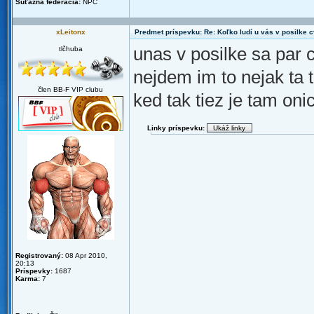
Súťažná federácia:
NPC
xLeitonx
Predmet príspevku: Re: Koľko ludí u vás v posilke c
unas v posilke sa par c
tlčhuba
nejdem im to nejak ta t
člen BB-F VIP clubu
ked tak tiez je tam oni
Linky príspevku:
Registrovaný:
08 Apr 2010,
20:13
Príspevky:
1687
Karma:
7