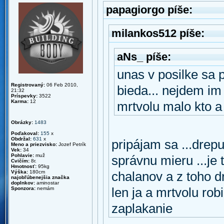
papagiorgo píše:
milankos512 píše:
aNs_ píše:
unas v posilke sa p
Registrovaný:
06 Feb 2010,
bieda... nejdem im 
21:32
Príspevky:
3522
Karma:
12
mrtvolu malo kto a 
Obrázky:
1483
Poďakoval:
155
x
Obdržal:
631
x
pripájam sa ...drepu
Meno a priezvisko:
Jozef Petrík
Vek:
34
Pohlavie:
muž
správnu mieru ...je
Cvičím:
8r.
Hmotnosť:
95kg
Výška:
180cm
chalanov a z toho 
najobľúbenejšia značka
doplnkov:
aminostar
Sponzora:
nemám
len ja a mrtvolu rob
zaplakanie