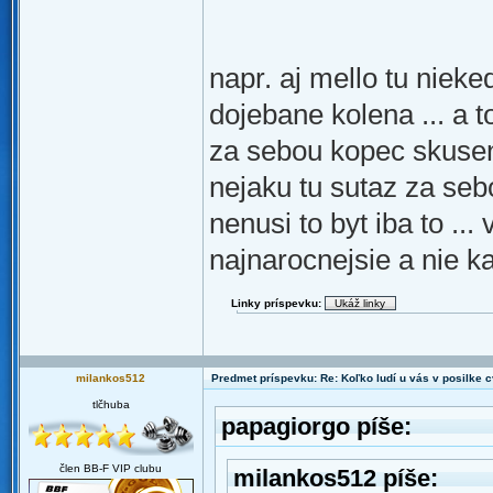
napr. aj mello tu nieke
dojebane kolena ... a t
za sebou kopec skusen
nejaku tu sutaz za sebo
nenusi to byt iba to ..
najnarocnejsie a nie k
Linky príspevku:
milankos512
Predmet príspevku: Re: Koľko ludí u vás v posilke c
tlčhuba
papagiorgo píše:
člen BB-F VIP clubu
milankos512 píše: