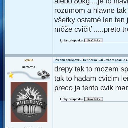
alebo 80kg ...je to hla
rozumom a hlavne tak a
všetky ostatné len ten j
môže cvičiť .....preto 
Linky príspevku:
vynils
Predmet príspevku: Re: Koľko ludí u vás v posilke c
drepy tak to mozem spo
nemluvna
tak to hadam cvicim le
preco ja tento cvik ma
Linky príspevku: