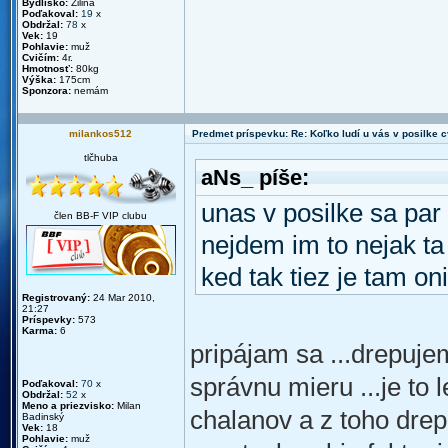
Bydlisko:
Žilina
Poďakoval:
19
x
Obdržal:
78
x
Vek:
19
Pohlavie:
muž
Cvičím:
4r.
Hmotnosť:
80kg
Výška:
175cm
Sponzora:
nemám
milankos512
Predmet príspevku: Re: Koľko ludí u vás v posilke c
tlčhuba
aNs_ píše:
unas v posilke sa par 
člen BB-F VIP clubu
nejdem im to nejak ta 
ked tak tiez je tam on
Registrovaný:
24 Mar 2010,
21:27
Príspevky:
573
Karma:
6
pripájam sa ...drepujem
správnu mieru ...je to
Poďakoval:
70
x
Obdržal:
52
x
Meno a priezvisko:
Milan
chalanov a z toho dre
Badinský
Vek:
18
Pohlavie:
muž