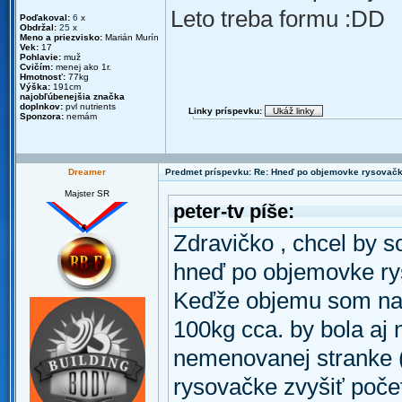
Leto treba formu :DD
Poďakoval:
6
x
Obdržal:
25
x
Meno a priezvisko:
Marián Murín
Vek:
17
Pohlavie:
muž
Cvičím:
menej ako 1r.
Hmotnosť:
77kg
Výška:
191cm
najobľúbenejšia značka
doplnkov:
pvl nutrients
Linky príspevku:
Sponzora:
nemám
Dreamer
Predmet príspevku: Re: Hneď po objemovke rysovač
Majster SR
peter-tv píše:
Zdravičko , chcel by s
hneď po objemovke ry
Keďže objemu som nab
100kg cca. by bola aj 
nemenovanej stranke (
rysovačke zvyšiť počet