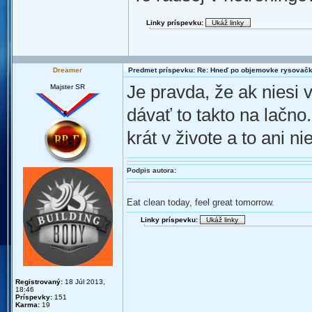
Linky príspevku:
Dreamer
Predmet príspevku: Re: Hneď po objemovke rysovač
Je pravda, že ak niesi 
Majster SR
dávať to takto na lačno
krát v živote a to ani ni
Podpis autora:
Eat clean today, feel great tomorrow.
Linky príspevku:
Registrovaný:
18 Júl 2013,
18:46
Príspevky:
151
Karma:
19