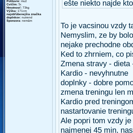
ešte niekto najde kto
Pohlavie:
muž
Cvičím:
5r.
Hmotnosť:
73kg
Výška:
171cm
najobľúbenejšia značka
doplnkov:
nutrend
Sponzora:
nemám
To je vacsinou vzdy t
Nemyslim, ze by bolo
nejake prechodne ob
Ked to zhrniem, co pi
Zmena stravy - dieta
Kardio - nevyhnutne
doplnky - dobre pom
zmena treningu len m
Kardio pred treningo
nastartovanie trening
Ale popri tom vzdy je 
najmenej 45 min, nast