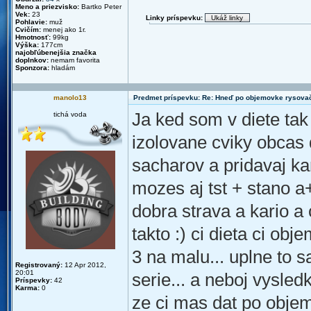
Meno a priezvisko:
Bartko Peter
Vek:
23
Linky príspevku:
Pohlavie:
muž
Cvičím:
menej ako 1r.
Hmotnosť:
99kg
Výška:
177cm
najobľúbenejšia značka
doplnkov:
nemam favorita
Sponzora:
hladám
manolo13
Predmet príspevku: Re: Hneď po objemovke rysova
Ja ked som v diete tak
tichá voda
izolovane cviky obcas 
sacharov a pridavaj kard
mozes aj tst + stano a+
dobra strava a kario a
takto :) ci dieta ci obj
3 na malu... uplne to 
Registrovaný:
12 Apr 2012,
20:01
serie... a neboj vysled
Príspevky:
42
Karma:
0
ze ci mas dat po objem