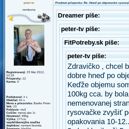
peter-tv
Predmet príspevku: Re: Hneď po objemovke rysova
nemluvna
Dreamer píše:
peter-tv píše:
FitPotreby.sk píše:
peter-tv píše:
Zdravičko , chcel 
Registrovaný:
25 Mar 2012,
dobre hneď po obj
23:18
Príspevky:
12
Karma:
0
Keďže objemu som 
100kg cca. by bola
Poďakoval:
4
x
Obdržal:
84
x
nemenovanej strank
Meno a priezvisko:
Bartko Peter
Vek:
23
Pohlavie:
muž
rysovačke zvyšiť po
Cvičím:
menej ako 1r.
Hmotnosť:
99kg
Výška:
177cm
opakovania 10-12..
najobľúbenejšia značka
doplnkov:
nemam favorita
Sponzora:
hladám