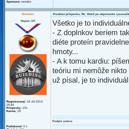
Sponzora:
nemám
Dreamer
Predmet príspevku: Re: Hneď po objemovke rysovač
Všetko je to individuáln
Majster SR
- Z doplnkov beriem tak
diéte proteín pravideln
hmoty...
- A k tomu kardiu: píše
teóriu mi nemôže nikto 
už písal, je to individu
Registrovaný:
18 Júl 2013,
18:46
Príspevky:
151
Karma:
19
Podpis autora:
Poďakoval:
0 x