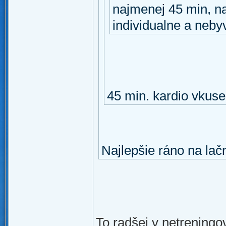
najmenej 45 min, nas
individualne a neb
45 min. kardio vkuse
Najlepšie ráno na lač
To radšej v netreningo