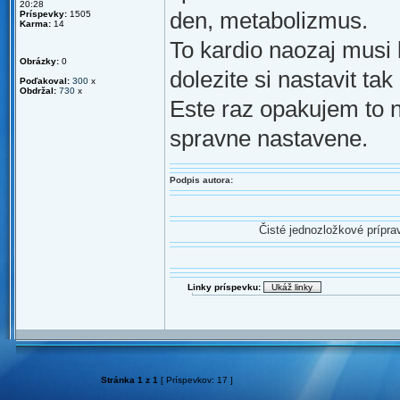
20:28
den, metabolizmus.
Príspevky:
1505
Karma:
14
To kardio naozaj musi
Obrázky:
0
dolezite si nastavit ta
Poďakoval:
300
x
Obdržal:
730
x
Este raz opakujem to n
spravne nastavene.
Podpis autora:
Čisté jednozložkové prípr
Linky príspevku:
Stránka
1
z
1
[ Príspevkov: 17 ]