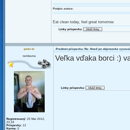
Podpis autora:
Eat clean today, feel great tomorrow.
Linky príspevku:
peter-tv
Predmet príspevku: Re: Hneď po objemovke rysova
Veľka vďaka borci :) v
nemluvna
Linky príspevku:
Registrovaný:
25 Mar 2012,
23:18
Príspevky:
12
Karma:
0