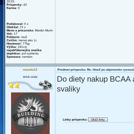
20:01
Príspevky:
42
Karma:
0
Poďakoval:
6
x
Obdržal:
25
x
Meno a priezvisko:
Marián Murín
Vek:
17
Pohlavie:
muž
Cvičím:
menej ako 1r.
Hmotnosť:
77kg
Výška:
191cm
najobľúbenejšia značka
doplnkov:
pvl nutrients
Sponzora:
nemám
manolo13
Predmet príspevku: Re: Hneď po objemovke rysova
Do diety nakup BCAA a 
tichá voda
svaliky
Linky príspevku: