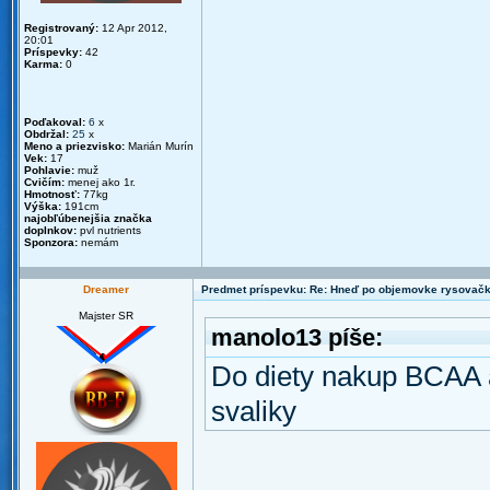
Registrovaný:
12 Apr 2012,
20:01
Príspevky:
42
Karma:
0
Poďakoval:
6
x
Obdržal:
25
x
Meno a priezvisko:
Marián Murín
Vek:
17
Pohlavie:
muž
Cvičím:
menej ako 1r.
Hmotnosť:
77kg
Výška:
191cm
najobľúbenejšia značka
doplnkov:
pvl nutrients
Sponzora:
nemám
Dreamer
Predmet príspevku: Re: Hneď po objemovke rysovač
Majster SR
manolo13 píše:
Do diety nakup BCAA a
svaliky