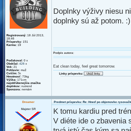
Doplnky výživy niesu ni
doplnky sú až potom. :)
Registrovaný:
18 Júl 2013,
18:46
Príspevky:
151
Karma:
19
Podpis autora:
Poďakoval:
0 x
Obdržal:
426
x
Eat clean today, feel great tomorrow.
Vek:
21
Pohlavie:
muž
Cvičím:
5r.
Linky príspevku:
Hmotnosť:
73kg
Výška:
171cm
najobľúbenejšia značka
doplnkov:
nutrend
Sponzora:
nemám
Dreamer
Predmet príspevku: Re: Hneď po objemovke rysovač
K tomu kardiu pred tré
Majster SR
V diéte ide o zbavenia s
trvá istý čas kým sa na