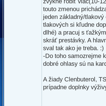
zvykne robiť viac(10-12
touto zmenou prichádza 
jeden základný/tlakový c
tlakových si kľudne dop
dlhé) a pracuj s ťažkým
skráť prestávky. A hlav
sval tak ako je treba. :)
-Do toho samozrejme ka
dobré ohlasy sú na kar
A žiady Clenbuterol, TS
prípadne doplnky výživy