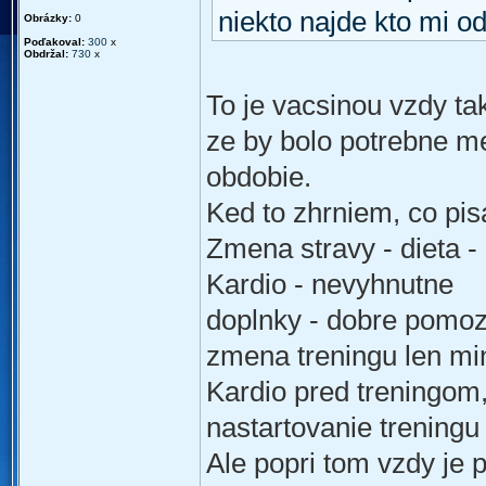
niekto najde kto mi od
Obrázky:
0
Poďakoval:
300
x
Obdržal:
730
x
To je vacsinou vzdy t
ze by bolo potrebne m
obdobie.
Ked to zhrniem, co pis
Zmena stravy - dieta 
Kardio - nevyhnutne
doplnky - dobre pomo
zmena treningu len mi
Kardio pred treningom
nastartovanie treningu
Ale popri tom vzdy je p