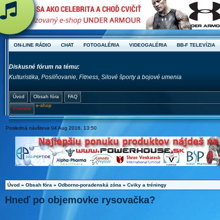
ON-LINE RÁDIO
CHAT
FOTOGALÉRIA
VIDEOGALÉRIA
BB-F TELEVÍZIA
Diskusné fórum na tému:
Kulturistika, Posilňovanie, Fitness, Silové športy a bojové umenia
Úvod
Obsah fóra
FAQ
e-shop
Pravidlá
Posledná návšteva 04 Aug 2016, 13:50
Úvod
»
Obsah fóra
»
Odborno-poradenská zóna
»
Cviky a tréningy
Hneď po objemovke rysovačka?