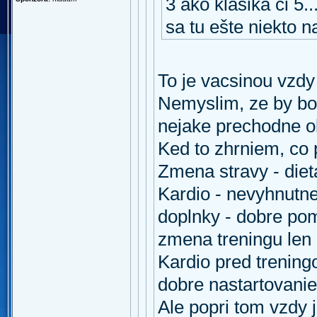
3 ako klasika či 5
sa tu ešte niekto n
To je vacsinou vzdy
Nemyslim, ze by bo
nejake prechodne o
Ked to zhrniem, co 
Zmena stravy - diet
Kardio - nevyhnutn
doplnky - dobre po
zmena treningu len
Kardio pred trenin
dobre nastartovanie
Ale popri tom vzdy j