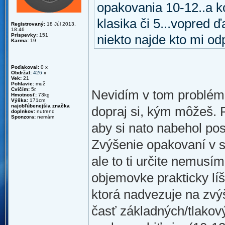
opakovania 10-12..a k
klasika či 5...vopred
Registrovaný:
18 Júl 2013,
18:46
Príspevky:
151
niekto najde kto mi odp
Karma:
19
Poďakoval:
0 x
Obdržal:
426
x
Vek:
21
Pohlavie:
muž
Cvičím:
5r.
Nevidím v tom problém.
Hmotnosť:
73kg
Výška:
171cm
najobľúbenejšia značka
dopraj si, kým môžeš. P
doplnkov:
nutrend
Sponzora:
nemám
aby si nato nabehol pos
Zvýšenie opakovaní v sé
ale to ti určite nemusím
objemovke prakticky lí
ktorá nadvezuje na zv
časť základných/tlakový