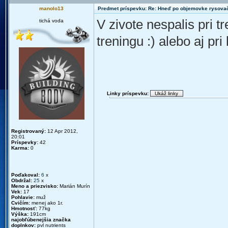
manolo13
Predmet príspevku: Re: Hneď po objemovke rysova
V zivote nespalis pri t
tichá voda
treningu :) alebo aj pr
Linky príspevku:
Registrovaný:
12 Apr 2012,
20:01
Príspevky:
42
Karma:
0
Poďakoval:
6
x
Obdržal:
25
x
Meno a priezvisko:
Marián Murín
Vek:
17
Pohlavie:
muž
Cvičím:
menej ako 1r.
Hmotnosť:
77kg
Výška:
191cm
najobľúbenejšia značka
doplnkov:
pvl nutrients