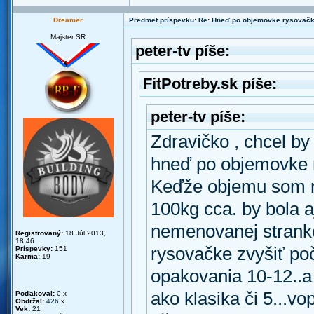
Dreamer
Predmet príspevku: Re: Hneď po objemovke rysovač
Majster SR
peter-tv píše:
FitPotreby.sk píše:
peter-tv píše:
Zdravičko , chcel by
hneď po objemovke 
Keďže objemu som na
100kg cca. by bola a
nemenovanej stranke
Registrovaný:
18 Júl 2013,
18:46
rysovačke zvyšiť poč
Príspevky:
151
Karma:
19
opakovania 10-12..a
ako klasika či 5...
Poďakoval:
0 x
Obdržal:
426
x
Vek:
21