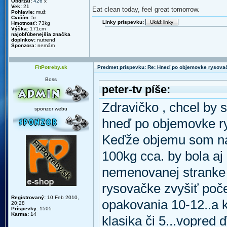
Obdržal:
426
x
Vek:
21
Eat clean today, feel great tomorrow.
Pohlavie:
muž
Cvičím:
5r.
Linky príspevku:
Hmotnosť:
73kg
Výška:
171cm
najobľúbenejšia značka
doplnkov:
nutrend
Sponzora:
nemám
FitPotreby.sk
Predmet príspevku: Re: Hneď po objemovke rysova
Boss
peter-tv píše:
Zdravičko , chcel by 
sponzor webu
hneď po objemovke r
Keďže objemu som nab
100kg cca. by bola aj
nemenovanej stranke 
rysovačke zvyšiť počet
Registrovaný:
10 Feb 2010,
opakovania 10-12..a k
20:28
Príspevky:
1505
Karma:
14
klasika či 5...vopred