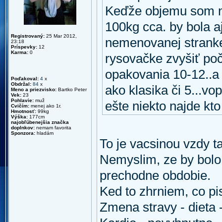
Keďže objemu som na
100kg cca. by bola a
Registrovaný:
25 Mar 2012,
nemenovanej stranke 
23:18
Príspevky:
12
Karma:
0
rysovačke zvyšiť poče
opakovania 10-12..a 
Poďakoval:
4
x
Obdržal:
84
x
ako klasika či 5...v
Meno a priezvisko:
Bartko Peter
Vek:
23
Pohlavie:
muž
ešte niekto najde kto
Cvičím:
menej ako 1r.
Hmotnosť:
99kg
Výška:
177cm
najobľúbenejšia značka
doplnkov:
nemam favorita
Sponzora:
hladám
To je vacsinou vzdy t
Nemyslim, ze by bolo
prechodne obdobie.
Ked to zhrniem, co pi
Zmena stravy - dieta 