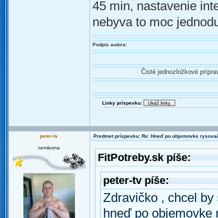
45 min, nastavenie inte
nebyva to moc jednod
Podpis autora:
Čisté jednozložkové prípr
Linky príspevku:
peter-tv
Predmet príspevku: Re: Hneď po objemovke rysova
nemluvna
FitPotreby.sk píše:
peter-tv píše:
Zdravičko , chcel by
hneď po objemovke 