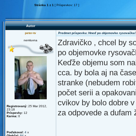
Stránka
1
z
1
[ Príspevkov: 17 ]
Autor
peter-tv
Predmet príspevku: Hneď po objemovke rysovačka
Zdravičko , chcel by s
nemluvna
po objemovke rysovač
Keďže objemu som nabr
cca. by bola aj na ča
stranke (nebudem robiť
počet serii a opakovan
cvikov by bolo dobre v
Registrovaný:
25 Mar 2012,
23:18
za odpovede a dufam že
Príspevky:
12
Karma:
0
Poďakoval:
4
x
Obdržal:
84
x