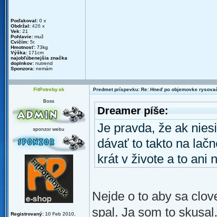
Poďakoval:
0 x
Obdržal:
426
x
Vek:
21
Pohlavie:
muž
Cvičím:
5r.
Hmotnosť:
73kg
Výška:
171cm
najobľúbenejšia značka
doplnkov:
nutrend
Sponzora:
nemám
FitPotreby.sk
Predmet príspevku: Re: Hneď po objemovke rysova
Boss
Dreamer píše:
Je pravda, že ak niesi
sponzor webu
dávať to takto na lač
krát v živote a to ani 
Nejde o to aby sa clov
spal. Ja som to skusal
Registrovaný:
10 Feb 2010,