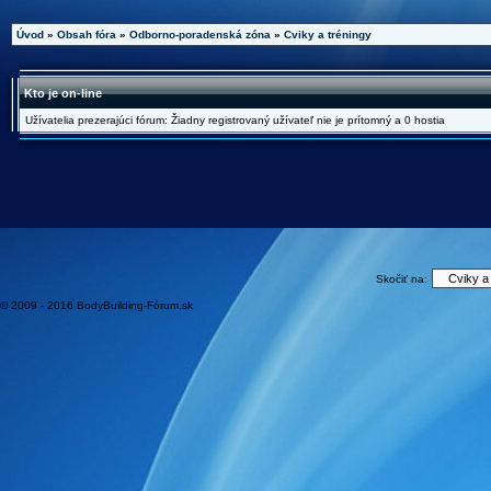
Úvod
»
Obsah fóra
»
Odborno-poradenská zóna
»
Cviky a tréningy
Kto je on-line
Užívatelia prezerajúci fórum: Žiadny registrovaný užívateľ nie je prítomný a 0 hostia
Skočiť na:
© 2009 - 2016 BodyBuilding-Fórum.sk