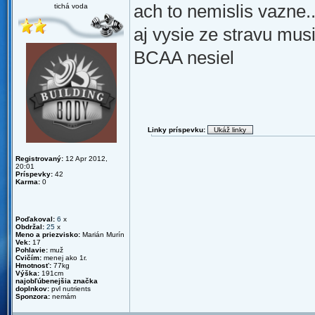
ach to nemislis vazne..
tichá voda
aj vysie ze stravu mus
BCAA nesiel
Linky príspevku:
Registrovaný:
12 Apr 2012,
20:01
Príspevky:
42
Karma:
0
Poďakoval:
6
x
Obdržal:
25
x
Meno a priezvisko:
Marián Murín
Vek:
17
Pohlavie:
muž
Cvičím:
menej ako 1r.
Hmotnosť:
77kg
Výška:
191cm
najobľúbenejšia značka
doplnkov:
pvl nutrients
Sponzora:
nemám