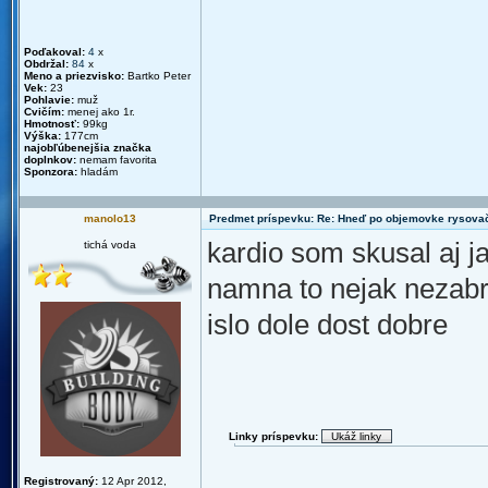
Poďakoval:
4
x
Obdržal:
84
x
Meno a priezvisko:
Bartko Peter
Vek:
23
Pohlavie:
muž
Cvičím:
menej ako 1r.
Hmotnosť:
99kg
Výška:
177cm
najobľúbenejšia značka
doplnkov:
nemam favorita
Sponzora:
hladám
manolo13
Predmet príspevku: Re: Hneď po objemovke rysova
kardio som skusal aj j
tichá voda
namna to nejak nezabra
islo dole dost dobre
Linky príspevku:
Registrovaný:
12 Apr 2012,