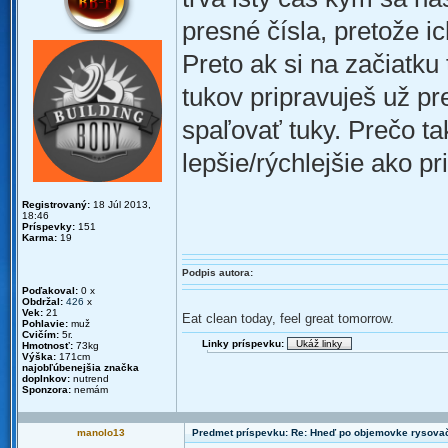
presné čísla, pretože ic
Preto ak si na začiatku
tukov pripravuješ už pr
spaľovať tuky. Prečo ta
lepšie/rýchlejšie ako pr
Registrovaný:
18 Júl 2013,
18:46
Príspevky:
151
Karma:
19
Podpis autora:
Poďakoval:
0 x
Obdržal:
426
x
Vek:
21
Eat clean today, feel great tomorrow.
Pohlavie:
muž
Cvičím:
5r.
Linky príspevku:
Hmotnosť:
73kg
Výška:
171cm
najobľúbenejšia značka
doplnkov:
nutrend
Sponzora:
nemám
manolo13
Predmet príspevku: Re: Hneď po objemovke rysova