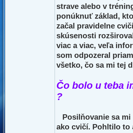
strave alebo v trénin
ponúknuť základ, kto
začal pravidelne cvič
skúsenosti rozširoval
viac a viac, veľa inf
som odpozeral priamo
všetko, čo sa mi tej d
Čo bolo u teba i
?
Posilňovanie sa mi 
ako cvičí. Pohltilo t