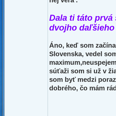
nej veľa .
Dala ti táto prvá
dvojho daľšieho
Áno, keď som začínal
Slovenska, vedel som
maximum,neuspejem a 
súťaži som si už v ž
som byť medzi poraze
dobrého, čo mám rád 