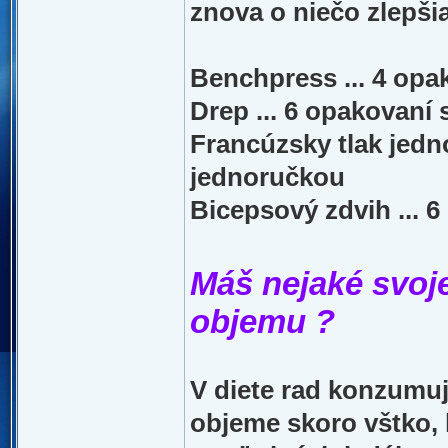
znova o niečo zlepšia
Benchpress ... 4 opa
Drep ... 6 opakovaní 
Francúzsky tlak jedno
jednoručkou
Bicepsový zdvih ... 
Máš nejaké svoje
objemu ?
V diete rad konzumuje
objeme skoro vštko, 