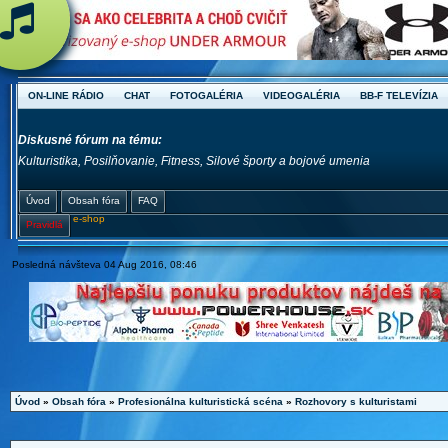
ON-LINE RÁDIO
CHAT
FOTOGALÉRIA
VIDEOGALÉRIA
BB-F TELEVÍZIA
Diskusné fórum na tému:
Kulturistika, Posilňovanie, Fitness, Silové športy a bojové umenia
Úvod
Obsah fóra
FAQ
e-shop
Pravidlá
Posledná návšteva 04 Aug 2016, 08:46
Úvod
»
Obsah fóra
»
Profesionálna kulturistická scéna
»
Rozhovory s kulturistami