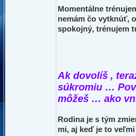
Momentálne trénujem
nemám čo vytknúť, o
spokojný, trénujem t
Ak dovolíš , ter
súkromiu … Pove
môžeš … ako vní
Rodina je s tým zmie
mi, aj keď je to veľ