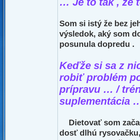
… Je to tak , že 
Som si istý že bez j
výsledok, aký som do
posunula dopredu .
Keďže si sa z nic
robiť problém p
prípravu … / trén
suplementácia …
Dietovať som začal
dosť dlhú rysovačku