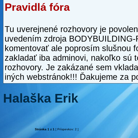
Pravidlá fóra
Tu uverejnené rozhovory je povolen
uvedením zdroja BODYBUILDING-
komentovať ale poprosím slušnou fo
zakladať iba adminovi, nakoľko sú 
rozhovory. Je zakázané sem vklada
iných webstránok!!! Ďakujeme za p
Halaška Erik
Stránka
1
z
1
[ Príspevkov: 2 ]