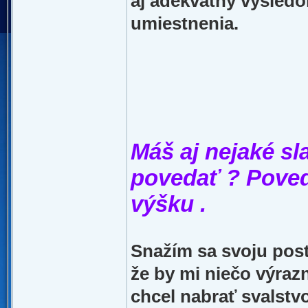
aj adekvátny výsled
umiestnenia.
Máš aj nejaké sl
povedať ? Poved
výšku .
Snažím sa svoju post
že by mi niečo výraz
chcel nabrať svalstv