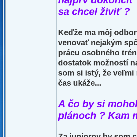
sa chcel živiť ?
Keďže ma môj odbor p
venovať nejakým spôs
prácu osobného tréner
dostatok možností na 
som si istý, že veľm
čas ukáže...
A čo by si mohol
plánoch ? Kam m
Za juniorov by som c