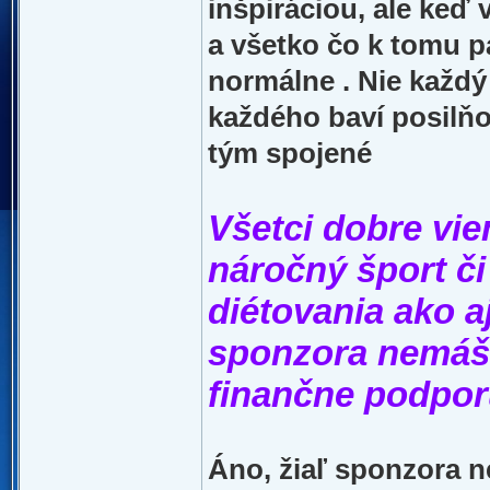
inšpiráciou, ale keď 
a všetko čo k tomu pat
normálne . Nie každý 
každého baví posilňo
tým spojené
Všetci dobre viem
náročný šport či
diétovania ako a
sponzora nemáš ,
finančne podporu
Áno, žiaľ sponzora n