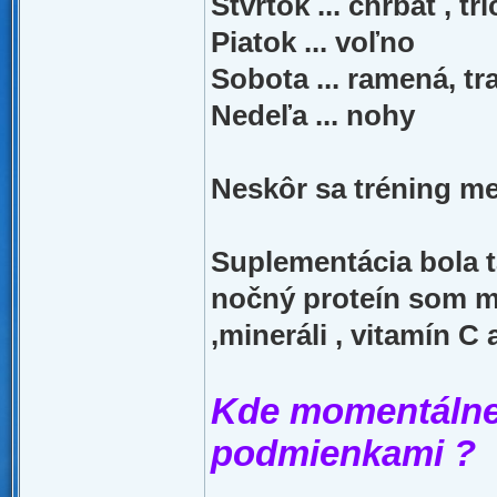
Štvrtok ... chrbát , tr
Piatok ... voľno
Sobota ... ramená, t
Nedeľa ... nohy
Neskôr sa tréning m
Suplementácia bola ta
nočný proteín som ma
,mineráli , vitamín C
Kde momentálne 
podmienkami ?