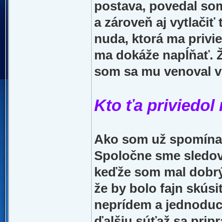
postava, povedal som
a zároveň aj vytlačiť 
nuda, ktorá ma privi
ma dokáže napĺňať. Ž
som sa mu venoval via
Kto ťa priviedol
Ako som už spomínal,
Spoločne sme sledova
keďže som mal dobrý 
že by bolo fajn skúsi
neprídem a jednoduc
ďalšiu súťaž sa pri