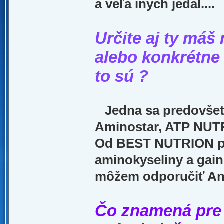
a veľa iných jedál....
Určite aj ty máš
alebo konkrétne
to sú ?
Jedna sa predovše
Aminostar, ATP NUT
Od BEST NUTRION p
aminokyseliny a gai
môžem odporučiť An
Čo znamená pre 