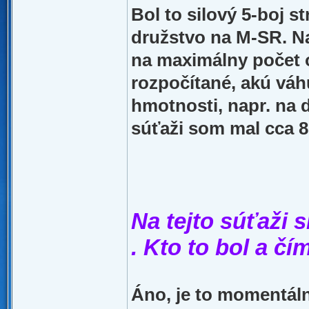
Bol to silový 5-boj s
družstvo na M-SR. Na
na maximálny počet o
rozpočítané, akú váh
hmotnosti, napr. na d
súťaži som mal cca 8
Na tejto súťaži 
. Kto to bol a čí
Áno, je to momentáln