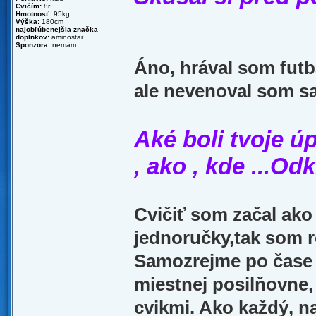
Cvičím:
8r.
Hmotnosť:
95kg
Výška:
180cm
najobľúbenejšia značka
doplnkov:
aminostar
Sponzora:
nemám
Áno, hrával som futba
ale nevenoval som sa
Aké boli tvoje ú
, ako , kde ...Od
Cvičiť som začal ako
jednoručky,tak som ro
Samozrejme po čase m
miestnej posilňovne
cvikmi. Ako každý, na