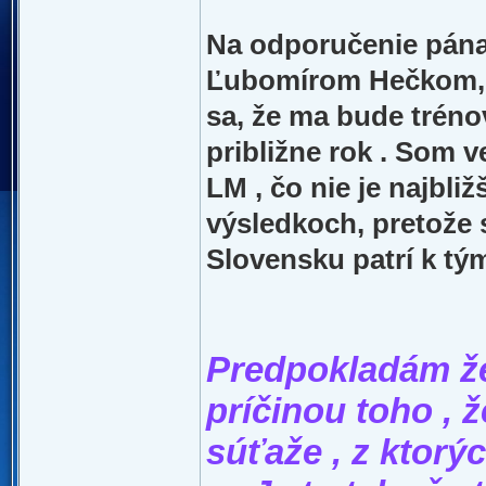
Na odporučenie pána
Ľubomírom Hečkom, s
sa, že ma bude tréno
približne rok . Som 
LM , čo nie je najbliž
výsledkoch, pretože 
Slovensku patrí k tý
Predpokladám že
príčinou toho , ž
súťaže , z ktorýc