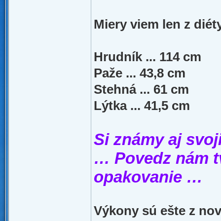
Miery viem len z diéty
Hrudník ... 114 cm
Paže ... 43,8 cm
Stehná ... 61 cm
Lýtka ... 41,5 cm
Si známy aj svo
… Povedz nám tv
opakovanie …
Výkony sú ešte z no