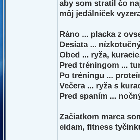
aby som stratil čo n
môj jedálniček vyzera
Ráno ... placka z ovs
Desiata ... nízkotučn
Obed ... ryža, kuraci
Pred tréningom ... tu
Po tréningu ... prote
Večera ... ryža s ku
Pred spaním ... nočn
Začiatkom marca som 
eidam, fitness tyčink