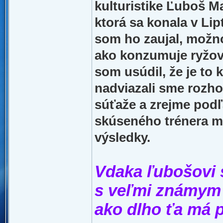
kulturistike Ľuboš Ma
ktorá sa konala v Li
som ho zaujal, možno
ako konzumuje ryžov
som usúdil, že je to 
nadviazali sme rozho
súťaže a zrejme podľ
skúseného trénera m
výsledky.
Vdaka ľubošovi s
s veľmi známym 
ako dlho ťa má p