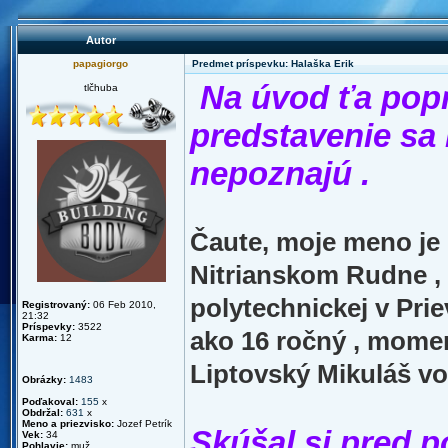
Autor
papagiorgo
Predmet príspevku: Halaška Erik
Na úvod ťa pop
tlčhuba
predstavenie sa 
nepoznajú .
Čaute, moje meno je
Nitrianskom Rudne
,
polytechnickej v Pri
Registrovaný:
06 Feb 2010,
21:32
Príspevky:
3522
ako 16 ročný , mome
Karma:
12
Liptovský Mikuláš vo
Obrázky:
1483
Poďakoval:
155
x
Obdržal:
631
x
Meno a priezvisko:
Jozef Petrík
Skúšal si pred p
Vek:
34
Pohlavie:
muž