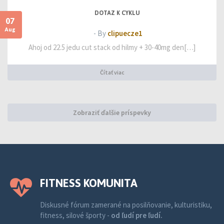
DOTAZ K CYKLU
07
Aug
- By
clipuecze1
Ahoj od 22.5 jedu cut stack od hilmy + 30-40mg den[…]
Čítať viac
Zobraziť ďalšie príspevky
FITNESS KOMUNITA
Diskusné fórum zamerané na posilňovanie, kulturistiku,
fitness, silové športy -
od ľudí pre ľudí.