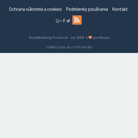
Ochrana súkromia a cookies
Podmienky používania
Kontakt
BodyBuilding-Forum.sk - est.2009. S
pre fitness
- Všetky časy sú v
UTC+01:00
-