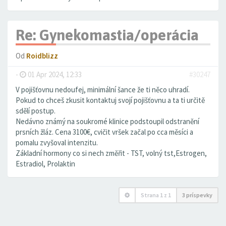
Re: Gynekomastia/operácia
Od
Roidblizz
-
01 Apr 2024, 12:33
#30247
V pojišťovnu nedoufej, minimální šance že ti něco uhradí.
Pokud to chceš zkusit kontaktuj svojí pojišťovnu a ta ti určitě
sdělí postup.
Nedávno známý na soukromé klinice podstoupil odstranění
prsních žláz. Cena 3100€, cvičit vršek začal po cca měsíci a
pomalu zvyšoval intenzitu.
Základní hormony co si nech změřit - TST, volný tst,Estrogen,
Estradiol, Prolaktin
Strana
1
z
1
3 príspevky