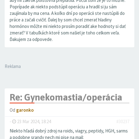
aby mi zákrok poisťovňa preplatila. Počul som že je to možné.
Poprípade ak niekto podstúpil operáciu a hradil si ju sám
zaujímala by ma cena. A koľko dní po operácii ste nastúpili do
práce a začali cvičiť. Ďalej by som chcel zmerať hladiny
hormónov môžte mi niekto prosím poradiť ake hodnoty si dať
zmerať? V tabuľkách ktoré som našiel je toho celkom veľa.
Ďakujem za odpovede.
Reklama
Re: Gynekomastia/operácia
Od
garonko
-
23 Mar 2024, 18:24
#30237
Niekto hľadá dobrý zdroj na roids, viagry, peptidy, HGH, sarms
a podobne srandy nech mi pise na mail: