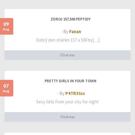
ZDROJ 157,500 PEPTIDY
09
Aug
- By
Fanan
Dobrý den sháním 157 a 500 by[…]
Čítať viac
PRETTY GIRLS IN YOUR TOWN
07
Aug
- By
P4TR3Sss
Sexy Girls from your city for night
Čítať viac