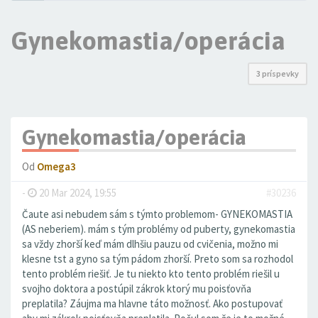
Gynekomastia/operácia
3 príspevky
Gynekomastia/operácia
Od
Omega3
-
20 Mar 2024, 19:55
#30236
Čaute asi nebudem sám s týmto problemom- GYNEKOMASTIA
(AS neberiem). mám s tým problémy od puberty, gynekomastia
sa vždy zhorší keď mám dlhšiu pauzu od cvičenia, možno mi
klesne tst a gyno sa tým pádom zhorší. Preto som sa rozhodol
tento problém riešiť. Je tu niekto kto tento problém riešil u
svojho doktora a postúpil zákrok ktorý mu poisťovňa
preplatila? Záujma ma hlavne táto možnosť. Ako postupovať