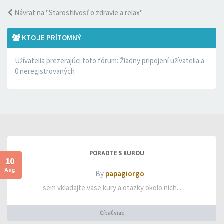
Návrat na "Starostlivosť o zdravie a relax"
KTO JE PRÍTOMNÝ
Užívatelia prezerajúci toto fórum: Žiadny pripojení užívatelia a
0 neregistrovaných
PORADTE S KUROU
10
Aug
- By
papagiorgo
sem vkladajte vase kury a otazky okolo nich...
Čítať viac