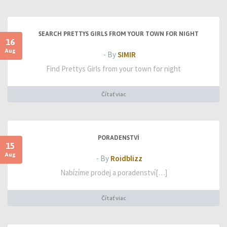
SEARCH PRETTYS GIRLS FROM YOUR TOWN FOR NIGHT
16
Aug
- By
SIMIR
Find Prettys Girls from your town for night
Čítať viac
PORADENSTVÍ
15
Aug
- By
Roidblizz
Nabízíme prodej a poradenství[…]
Čítať viac