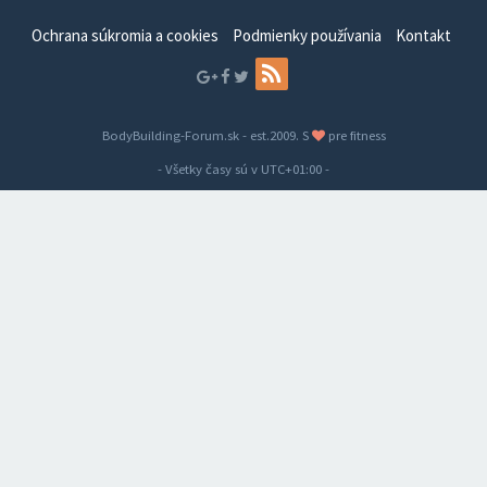
Ochrana súkromia a cookies
Podmienky používania
Kontakt
BodyBuilding-Forum.sk - est.2009. S
pre fitness
- Všetky časy sú v
UTC+01:00
-