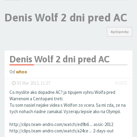
Denis Wolf 2 dni pred AC
4 príspevky
Denis Wolf 2 dni pred AC
Od
whoo
-
03 Mar 2012, 11:27
#15071
Co myslite ako dopadne AC? ja tipujem vyhru Wolfa pred
Warrenom a Centopani treti.
Tu som nasiel nejake videa s Wolfon zo vcera. Sa mi zda, ze na
tych nohach riadne zamakal. Vyzeraju lepsie ako na Olympii.
http://clips.team-andro.com/watch/ed9b6 ... assic-2012
http://clips.team-andro.com/watch/a24ce ... 2-days-out