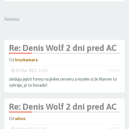
Reklama
Re: Denis Wolf 2 dni pred AC
Od
hruskamara
-
03 Mar 2012, 11:59
#15073
sleduju jejich formy na jiném serveru a myslim si že Warren to
vyhraje, je to hovado!
Re: Denis Wolf 2 dni pred AC
Od
whoo