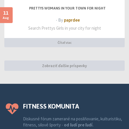
PRETTYS WOMANS IN YOUR TOWN FOR NIGHT
11
Aug
- By
paprdee
Search Prettys Girls in your city for night
Čítať viac
Zobraziť ďalšie príspevky
FITNESS KOMUNITA
Diskusné fórum zamerané na posilňovanie, kulturistiku,
fitness, silové športy -
od ľudí pre ľudí.