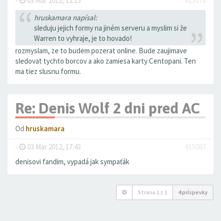
-
03 Mar 2012, 12:15
#15078
hruskamara napísal:
sleduju jejich formy na jiném serveru a myslim si že
Warren to vyhraje, je to hovado!
rozmyslam, ze to budem pozerat online. Bude zaujimave
sledovat tychto borcov a ako zamiesa karty Centopani. Ten
ma tiez slusnu formu.
Re: Denis Wolf 2 dni pred AC
Od
hruskamara
-
03 Mar 2012, 17:43
#15087
denisovi fandim, vypadá jak sympaťák
Strana
1
z
1
4 príspevky