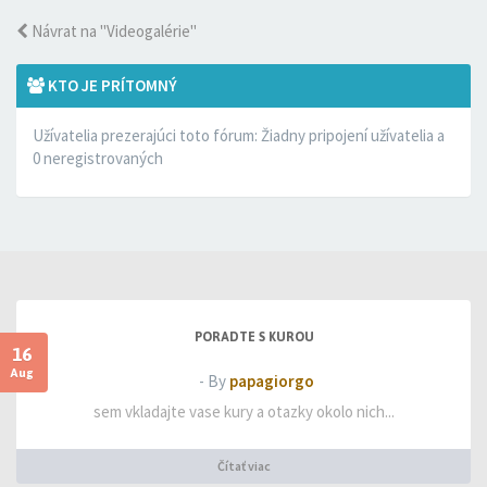
Návrat na "Videogalérie"
KTO JE PRÍTOMNÝ
Užívatelia prezerajúci toto fórum: Žiadny pripojení užívatelia a
0 neregistrovaných
PORADTE S KUROU
16
Aug
- By
papagiorgo
sem vkladajte vase kury a otazky okolo nich...
Čítať viac