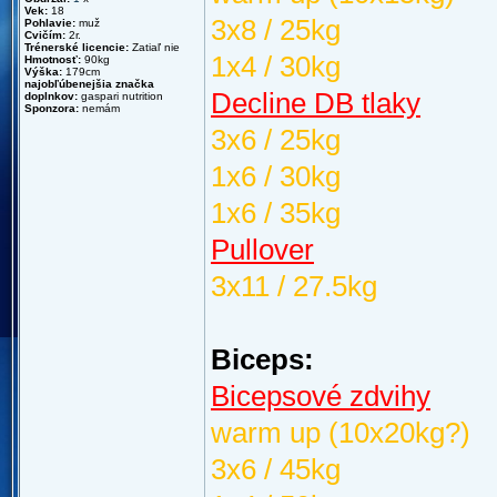
Vek:
18
3x8 / 25kg
Pohlavie:
muž
Cvičím:
2r.
Trénerské licencie:
Zatiaľ nie
1x4 / 30kg
Hmotnosť:
90kg
Výška:
179cm
najobľúbenejšia značka
Decline DB tlaky
doplnkov:
gaspari nutrition
Sponzora:
nemám
3x6 / 25kg
1x6 / 30kg
1x6 / 35kg
Pullover
3x11 / 27.5kg
Biceps:
Bicepsové zdvihy
warm up (10x20kg?)
3x6 / 45kg