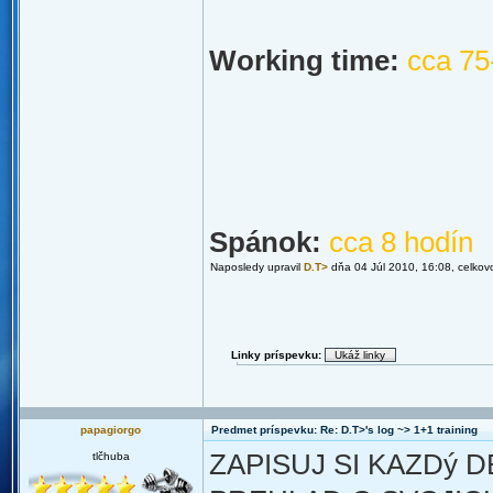
Working time:
cca 75
Spánok:
cca 8 hodín
Naposledy upravil
D.T>
dňa 04 Júl 2010, 16:08, celkov
Linky príspevku:
papagiorgo
Predmet príspevku: Re: D.T>'s log ~> 1+1 training
ZAPISUJ SI KAZDý D
tlčhuba