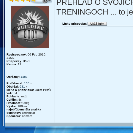
PREHLAD O SVOJIC
TRENINGOCH ... to je
Linky príspevku:
Registrovaný:
06 Feb 2010,
21:32
Príspevky:
3522
Karma:
12
Obrázky:
1483
Poďakoval:
155
x
Obdržal:
631
x
Meno a priezvisko:
Jozef Petrík
Vek:
34
Pohlavie:
muž
Cvičím:
8r.
Hmotnosť:
95kg
Výška:
180cm
najobľúbenejšia značka
doplnkov:
aminostar
Sponzora:
nemám