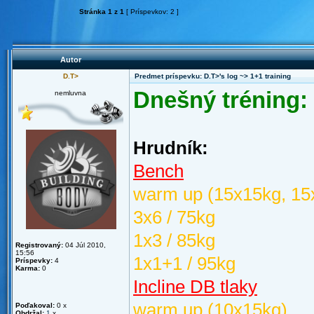
Stránka
1
z
1
[ Príspevkov: 2 ]
Autor
D.T>
Predmet príspevku: D.T>'s log ~> 1+1 training
Dnešný tréning:
nemluvna
Hrudník:
Bench
warm up (15x15kg, 15
3x6 / 75kg
1x3 / 85kg
Registrovaný:
04 Júl 2010,
15:56
1x1+1 / 95kg
Príspevky:
4
Karma:
0
Incline DB tlaky
warm up (10x15kg)
Poďakoval:
0 x
Obdržal:
1
x