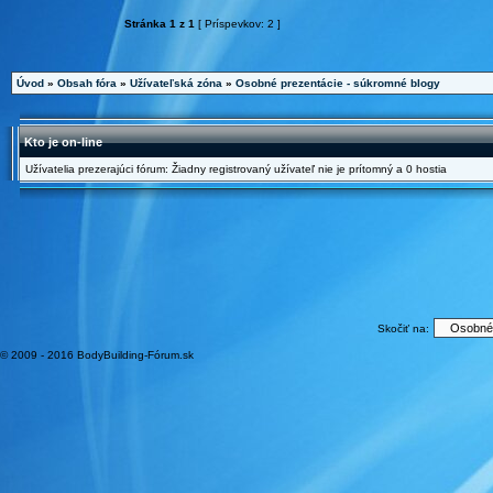
Stránka
1
z
1
[ Príspevkov: 2 ]
Úvod
»
Obsah fóra
»
Užívateľská zóna
»
Osobné prezentácie - súkromné blogy
Kto je on-line
Užívatelia prezerajúci fórum: Žiadny registrovaný užívateľ nie je prítomný a 0 hostia
Skočiť na:
© 2009 - 2016 BodyBuilding-Fórum.sk