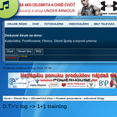
ON-LINE RÁDIO
CHAT
FOTOGALÉRIA
VIDEOGALÉRIA
BB-F TELEVÍZIA
Diskusné fórum na tému:
Kulturistika, Posilňovanie, Fitness, Silové športy a bojové umenia
Úvod
Obsah fóra
FAQ
e-shop
Pravidlá
Posledná návšteva 05 Aug 2016, 07:59
Úvod
»
Obsah fóra
»
Užívateľská zóna
»
Osobné prezentácie - súkromné blogy
D.T>'s log ~> 1+1 training