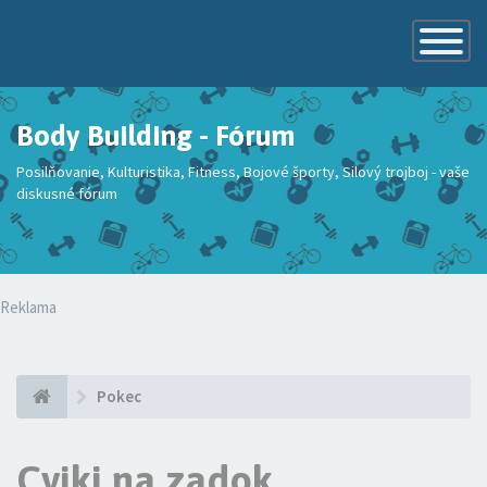
Toggle
Navigatio
Body Building - Fórum
Posilňovanie, Kulturistika, Fitness, Bojové športy, Silový trojboj - vaše
diskusné fórum
Reklama
Pokec
Cviki na zadok