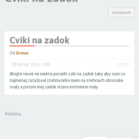
1 príspevok
Cviki na zadok
Od
Drevo
-
08 Mar 2023, 14:05
#29788
Ahojte nevie mi niekto poradit cvik na zadok taky aby som co
najmenej zatažoval stehna lebo mam na stehnach obrovske
svaly a potom moj zadok vizera extremne maly
Reklama