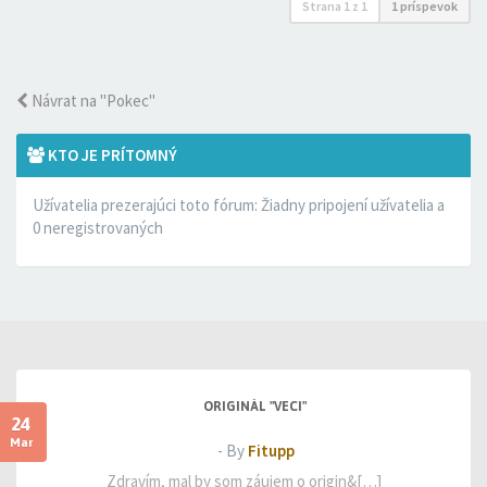
Strana
1
z
1
1 príspevok
Návrat na "Pokec"
KTO JE PRÍTOMNÝ
Užívatelia prezerajúci toto fórum: Žiadny pripojení užívatelia a
0 neregistrovaných
ORIGINÁL "VECI"
24
Mar
- By
Fitupp
Zdravím, mal by som záujem o origin&[…]