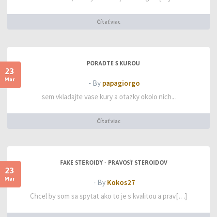
Čítať viac
PORADTE S KUROU
23
Mar
- By
papagiorgo
sem vkladajte vase kury a otazky okolo nich...
Čítať viac
FAKE STEROIDY - PRAVOSŤ STEROIDOV
23
Mar
- By
Kokos27
Chcel by som sa spytat ako to je s kvalitou a prav[…]