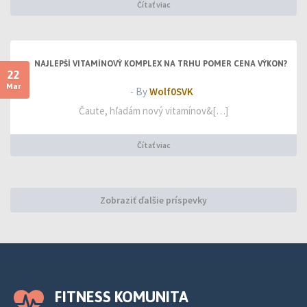
Čítať viac
NAJLEPŠÍ VITAMÍNOVÝ KOMPLEX NA TRHU POMER CENA VÝKON?
22
Mar
- By
Wolf0SVK
Čaute, hľadám nový vitamínov&[…]
Čítať viac
Zobraziť ďalšie príspevky
FITNESS KOMUNITA