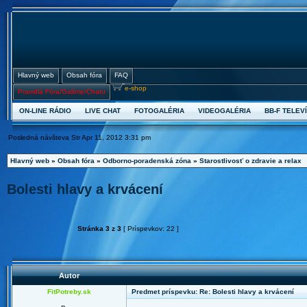
Hlavný web
Obsah fóra
FAQ
e-shop
Pravidlá Fóra/Galérie/Chatu
ON-LINE RÁDIO
LIVE CHAT
FOTOGALÉRIA
VIDEOGALÉRIA
BB-F TELEVÍ
Posledná návšteva Str Apr 11, 2012 3:31 pm
Hlavný web
»
Obsah fóra
»
Odborno-poradenská zóna
»
Starostlivosť o zdravie a relax
Bolesti hlavy a krvácení
Stránka
3
z
3
[ Príspevkov: 22 ]
Autor
FitPotreby.sk
Predmet príspevku: Re: Bolesti hlavy a krvácení