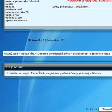
Podporu a rady cez súkromné
meno a priezvisko:
Vlastimil
Lunter
vek:
35
Linky príspevku:
pohlavie:
muž
cvičím:
viac ako 20r.
váha:
87kg
výška:
171cm
sponzora:
nemám
Stránka
3
z
3
[ Príspevkov: 22 ]
Hlavný web
»
Obsah fóra
»
Odborno-poradenská zóna
»
Starostlivosť o zdravie a relax
Kto je on-line
Užívatelia prezerajúci fórum: Žiadny registrovaný užívateľ nie je prítomný a 0 hostia
Skočiť na: