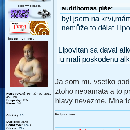
odborný poradca
audithomas píše:
byl jsem na krvi,mám
nemůže to dělat Lipo
člen BB-F VIP clubu
Lipovitan sa daval al
ju mali poskodenu alko
Ja som mu vsetko podro
ztoho nepamata a to pr
Registrovaný:
Pon Jún 06, 2011
4:30 pm
hlavy nevezme. Mne to
Príspevky:
1255
Karma:
24
Podpis autora:
Obrázky:
23
Bydlisko:
Martin
Poďakoval:
124
x
Obdržal:
219
x