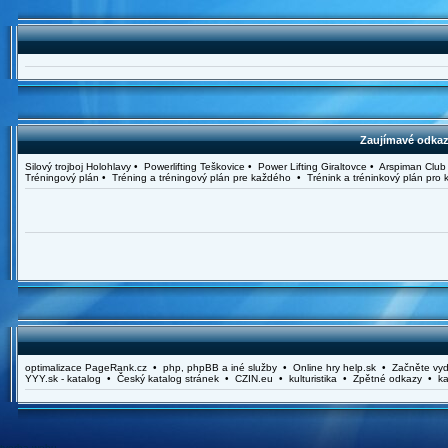
Zaujímavé odkazy
Silový trojboj Holohlavy • Powerlifting Teškovice • Power Lifting Giraltovce • Arspiman C
Tréningový plán • Tréning a tréningový plán pre každého • Trénink a tréninkový plán pr
optimalizace PageRank.cz • php, phpBB a iné služby • Online hry help.sk • Začněte vydě
YYY.sk - katalog • Český katalog stránek • CZIN.eu • kulturistika • Zpětné odkazy • ka
tvorba webu