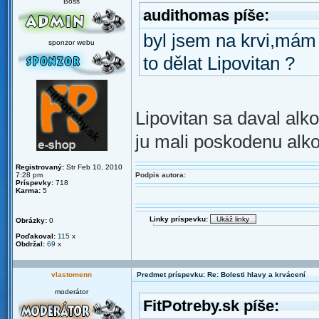
Boss
audithomas píše:
byl jsem na krvi,mám
sponzor webu
to dělat Lipovitan ?
Lipovitan sa daval alk
ju mali poskodenu alkoh
Registrovaný:
Str Feb 10, 2010
7:28 pm
Podpis autora:
Príspevky:
718
Karma:
5
Linky príspevku:
Obrázky:
0
Poďakoval:
115
x
Obdržal:
69
x
vlastomenn
Predmet príspevku: Re: Bolesti hlavy a krvácení
moderátor
FitPotreby.sk píše: