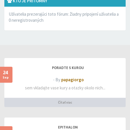
KTO JE PRÍTOMNÝ
Užívatelia prezerajúci toto fórum: Žiadny pripojení užívatelia a
0 neregistrovaných
PORADTE S KUROU
24
Sep
- By
papagiorgo
sem vkladajte vase kury a otazky okolo nich...
Čítať viac
EPITHALON