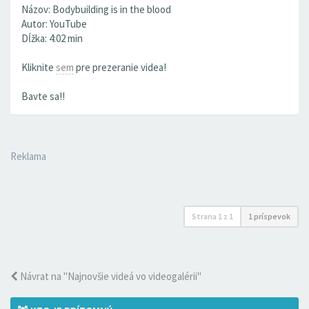
Názov: Bodybuilding is in the blood
Autor: YouTube
Dĺžka: 4:02 min
Kliknite
sem
pre prezeranie videa!
Bavte sa!!
Reklama
Strana
1
z
1
1 príspevok
Návrat na "Najnovšie videá vo videogalérii"