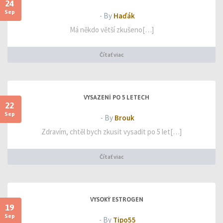
24
Sep
- By
Haďák
Má někdo větší zkušeno[…]
Čítať viac
VYSAZENÍ PO 5 LETECH
22
Sep
- By
Brouk
Zdravím, chtěl bych zkusit vysadit po 5 let[…]
Čítať viac
VYSOKÝ ESTROGEN
19
Sep
- By
Tipo55