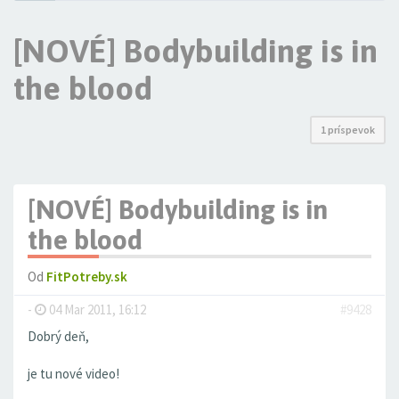
[NOVÉ] Bodybuilding is in
the blood
1 príspevok
[NOVÉ] Bodybuilding is in
the blood
Od
FitPotreby.sk
-
04 Mar 2011, 16:12
#9428
Dobrý deň,
je tu nové video!