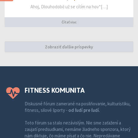
Ahoj, Dlouhodobě už se cítím na hov*[…]
Čítať viac
Zobraziť ďalšie príspevky
FITNESS KOMUNITA
Diskusné fórum zamerané na posilňovanie, kulturistiku,
fitness, silové športy -
od ľudí pre ľudí.
Toto fórum sa stalo nezávislým. Nie sme zaťažení a
zaujatí predsudkami, nemáme žiadneho sponzora, ktorý
nám diktuje, čo máme písať a čo nie. Nepredávame