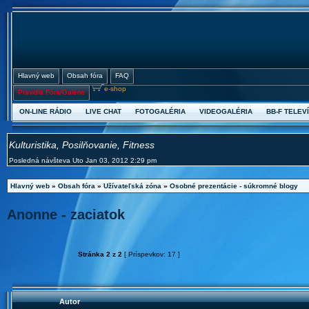
Hlavný web
Obsah fóra
FAQ
e-shop
Pravidlá Fóra/Galérie
ON-LINE RÁDIO
LIVE CHAT
FOTOGALÉRIA
VIDEOGALÉRIA
BB-F TELEVÍ
Kulturistika, Posilňovanie, Fitness
Posledná návšteva Uto Jan 03, 2012 2:29 pm
Hlavný web
»
Obsah fóra
»
Užívateľská zóna
»
Osobné prezentácie - súkromné blogy
Anonne - zaciatok
Stránka
2
z
2
[ Príspevkov: 17 ]
Autor