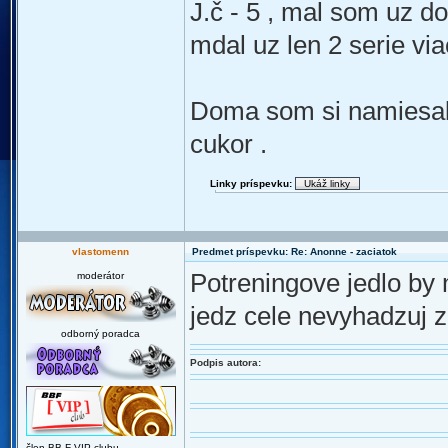
J.č - 5 , mal som uz d
mdal uz len 2 serie vi
Doma som si namiesal p
cukor .
Linky príspevku:
vlastomenn
Predmet príspevku: Re: Anonne - zaciatok
Potreningove jedlo by 
moderátor
jedz cele nevyhadzuj z
odborný poradca
Podpis autora:
člen BB-F VIP clubu