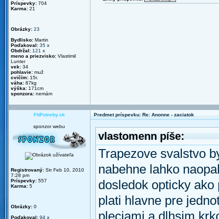
Príspevky:
704
Karma:
21
Obrázky:
23
Bydlisko:
Martin
Poďakoval:
35
x
Obdržal:
121
x
meno a priezvisko:
Vlastimil
Lunter
vek:
34
pohlavie:
muž
cvičím:
15r.
váha:
87kg
výška:
171cm
sponzora:
nemám
FitPotreby.sk
Predmet príspevku: Re: Anonne - zaciatok
sponzor webu
vlastomenn píše:
Trapezove svalstvo by
nabehne lahko naopak
Registrovaný:
Str Feb 10, 2010
7:28 pm
Príspevky:
557
dosledok opticky ako 
Karma:
5
plati hlavne pre jedn
Obrázky:
0
pleciami a dlhsim krko
Poďakoval:
94
x