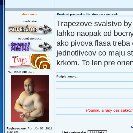
vlastomenn
Predmet príspevku: Re: Anonne - zaciatok
Trapezove svalstvo by
moderátor
lahko naopak od bocny
odborný poradca
ako pivova flasa treba
jednotlivcov co maju s
krkom. To len pre orien
člen BB-F VIP clubu
Podpis autora:
Podporu a rady cez súkrom
N
Registrovaný:
Pon Jún 06, 2011
4:30 pm
Linky príspevku: