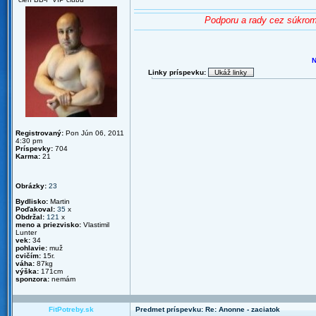
Podporu a rady cez súkrom
N
Linky príspevku:
Registrovaný:
Pon Jún 06, 2011
4:30 pm
Príspevky:
704
Karma:
21
Obrázky:
23
Bydlisko:
Martin
Poďakoval:
35
x
Obdržal:
121
x
meno a priezvisko:
Vlastimil
Lunter
vek:
34
pohlavie:
muž
cvičím:
15r.
váha:
87kg
výška:
171cm
sponzora:
nemám
FitPotreby.sk
Predmet príspevku: Re: Anonne - zaciatok