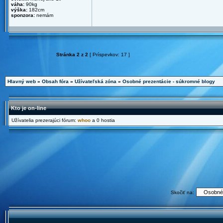
váha:
90kg
výška:
182cm
sponzora:
nemám
Stránka
2
z
2
[ Príspevkov: 17 ]
Hlavný web
»
Obsah fóra
»
Užívateľská zóna
»
Osobné prezentácie - súkromné blogy
Kto je on-line
Užívatelia prezerajúci fórum:
whoo
a 0 hostia
Skočiť na: