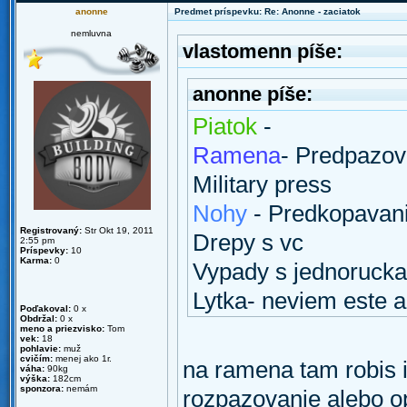
anonne
Predmet príspevku: Re: Anonne - zaciatok
nemluvna
vlastomenn píše:
anonne píše:
Piatok
-
Ramena
- Predpazov
Military press
Nohy
- Predkopavan
Registrovaný:
Str Okt 19, 2011
Drepy s vc
2:55 pm
Príspevky:
10
Karma:
0
Vypady s jednoruck
Lytka- neviem este 
Poďakoval:
0 x
Obdržal:
0 x
meno a priezvisko:
Tom
vek:
18
pohlavie:
muž
cvičím:
menej ako 1r.
na ramena tam robis i
váha:
90kg
výška:
182cm
sponzora:
nemám
rozpazovanie alebo o