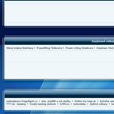
Zaujímavé odkazy
Silový trojboj Holohlavy • Powerlifting Teškovice • Power Lifting Giraltovce • Arspiman Cl
optimalizace PageRank.cz • php, phpBB a iné služby • Online hry help.sk • Začněte vydě
YYY.sk - katalog • Český katalog stránek • CZIN.eu • kulturistika • Zpětné odkazy • ka