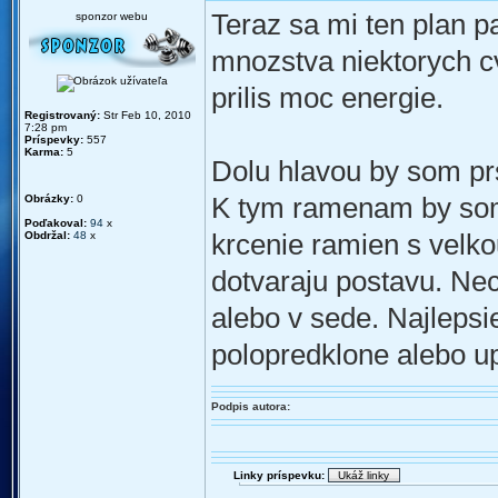
Teraz sa mi ten plan pa
sponzor webu
mnozstva niektorych cv
prilis moc energie.
Registrovaný:
Str Feb 10, 2010
7:28 pm
Príspevky:
557
Karma:
5
Dolu hlavou by som prsi
Obrázky:
0
K tym ramenam by som p
Poďakoval:
94
x
Obdržal:
48
x
krcenie ramien s velko
dotvaraju postavu. Nech
alebo v sede. Najlepsi
polopredklone alebo u
Podpis autora:
Linky príspevku: