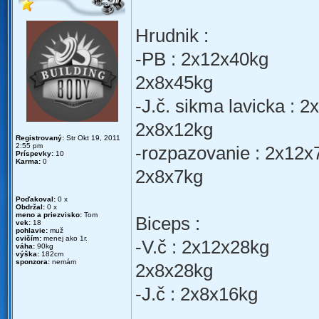
Hrudnik :
-PB : 2x12x40kg
2x8x45kg
-J.č. sikma lavicka : 
2x8x12kg
Registrovaný:
Str Okt 19, 2011
2:55 pm
-rozpazovanie : 2x12x
Príspevky:
10
Karma:
0
2x8x7kg
Poďakoval:
0 x
Obdržal:
0 x
meno a priezvisko:
Tom
Biceps :
vek:
18
pohlavie:
muž
cvičím:
menej ako 1r.
-V.č : 2x12x28kg
váha:
90kg
výška:
182cm
sponzora:
nemám
2x8x28kg
-J.č : 2x8x16kg