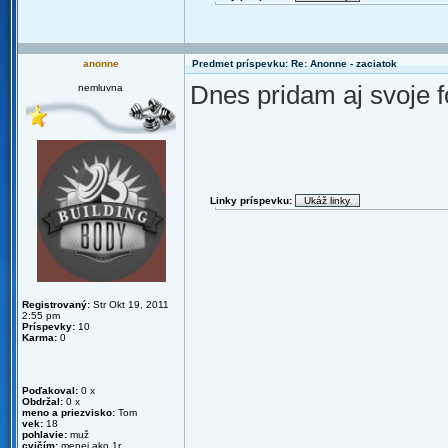
anonne
Predmet príspevku: Re: Anonne - zaciatok
Dnes pridam aj svoje 
nemluvna
Linky príspevku:
Registrovaný:
Str Okt 19, 2011
2:55 pm
Príspevky:
10
Karma:
0
Poďakoval:
0 x
Obdržal:
0 x
meno a priezvisko:
Tom
vek:
18
pohlavie:
muž
cvičím:
menej ako 1r.