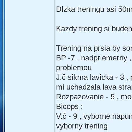
Dlzka treningu asi 50m
Kazdy trening si budem
Trening na prsia by so
BP -7 , nadpriemerny 
problemou
J.č sikma lavicka - 3 ,
mi uchadzala lava str
Rozpazovanie - 5 , moh
Biceps :
V.č - 9 , vyborne napu
vyborny trening