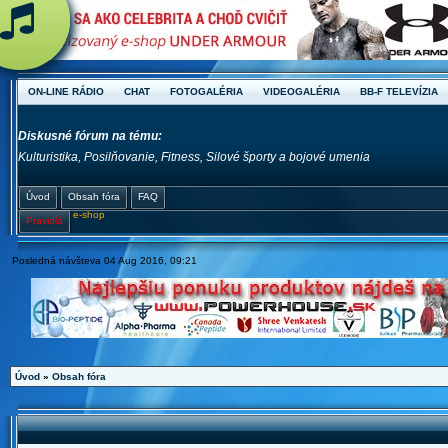
ON-LINE RÁDIO
CHAT
FOTOGALÉRIA
VIDEOGALÉRIA
BB-F TELEVÍZIA
Diskusné fórum na tému:
Kulturistika, Posilňovanie, Fitness, Silové športy a bojové umenia
Úvod
Obsah fóra
FAQ
e-shop
Pravidlá
Posledná návšteva 04 Aug 2016, 09:21
Úvod
»
Obsah fóra