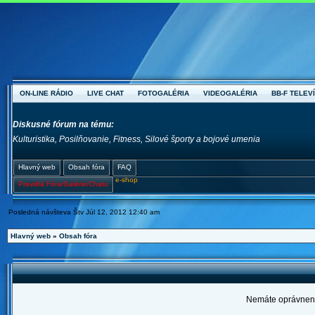
ON-LINE RÁDIO
LIVE CHAT
FOTOGALÉRIA
VIDEOGALÉRIA
BB-F TELEVÍ
Diskusné fórum na tému:
Kulturistika, Posilňovanie, Fitness, Silové športy a bojové umenia
Hlavný web
Obsah fóra
FAQ
e-shop
Pravidlá Fóra/Galérie/Chatu
Posledná návšteva Štv Júl 12, 2012 12:40 am
Hlavný web
»
Obsah fóra
Nemáte oprávnenie