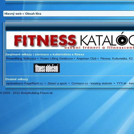
Hlavný web
»
Obsah fóra
Zaujímavé odkazy | súvisiace s kulturistikou a fitness
Powerlifting Teškovice • Power Lifting Giraltovce • Arspiman Club • Fitness, Kulturistika
Ostatné odkazy
optimalizace PageRank.cz • Zdraví a sport • Contraco.cz - katalog stránek • YYY.sk - ka
© 2009 - 2012 BodyBuilding-Fórum.sk