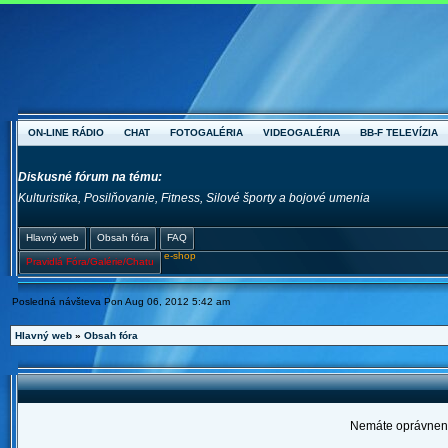
ON-LINE RÁDIO
CHAT
FOTOGALÉRIA
VIDEOGALÉRIA
BB-F TELEVÍZIA
Diskusné fórum na tému:
Kulturistika, Posilňovanie, Fitness, Silové športy a bojové umenia
Hlavný web
Obsah fóra
FAQ
e-shop
Pravidlá Fóra/Galérie/Chatu
Posledná návšteva Pon Aug 06, 2012 5:42 am
Hlavný web
»
Obsah fóra
Nemáte oprávnenie