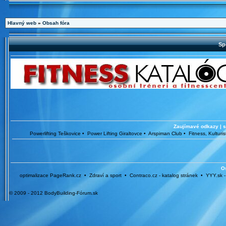
Hlavný web
»
Obsah fóra
Sp
Zaujímavé odkazy | sú
Powerlifting Teškovice • Power Lifting Giraltovce • Arspiman Club • Fitness, Kult
O
optimalizace PageRank.cz • Zdraví a sport • Contraco.cz - katalog stránek • YYY.sk 
© 2009 - 2012 BodyBuilding-Fórum.sk