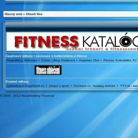
Hlavný web
»
Obsah fóra
Zaujímavé odkazy | súvisiace s kulturistikou a fitness
Powerlifting Teškovice • Power Lifting Giraltovce • Arspiman Club • Fitness, Kulturistika
Ostatné odkazy
optimalizace PageRank.cz • Zdraví a sport • Contraco.cz - katalog stránek • YYY.sk - ka
© 2009 - 2012 BodyBuilding-Fórum.sk