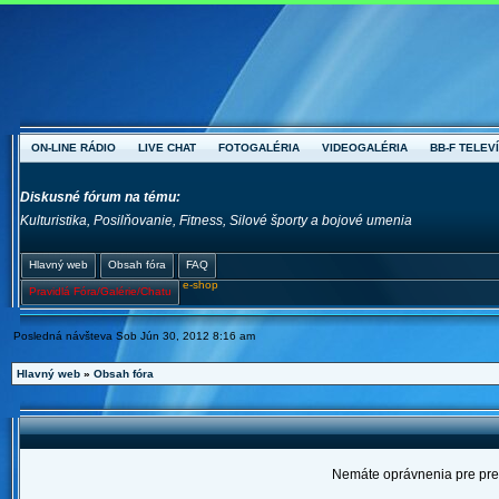
ON-LINE RÁDIO
LIVE CHAT
FOTOGALÉRIA
VIDEOGALÉRIA
BB-F TELEVÍ
Diskusné fórum na tému:
Kulturistika, Posilňovanie, Fitness, Silové športy a bojové umenia
Hlavný web
Obsah fóra
FAQ
e-shop
Pravidlá Fóra/Galérie/Chatu
Posledná návšteva Sob Jún 30, 2012 8:16 am
Hlavný web
»
Obsah fóra
Nemáte oprávnenia pre prez