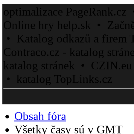
optimalizace PageRank.cz 
Online hry help.sk • Začn
• Katalog odkazů a firem 
Contraco.cz - katalog strá
katalog stránek • CZIN.eu
• katalog TopLinks.cz
Obsah fóra
Všetky časy sú v GMT