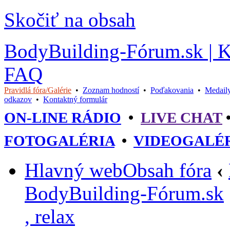
Skočiť na obsah
BodyBuilding-Fórum.sk | Kul
FAQ
Pravidlá fóra/Galérie
•
Zoznam hodností
•
Poďakovania
•
Medail
odkazov
•
Kontaktný formulár
ON-LINE RÁDIO
•
LIVE CHAT
FOTOGALÉRIA
•
VIDEOGALÉ
Hlavný web
Obsah fóra
‹
BodyBuilding-Fórum.sk
, relax