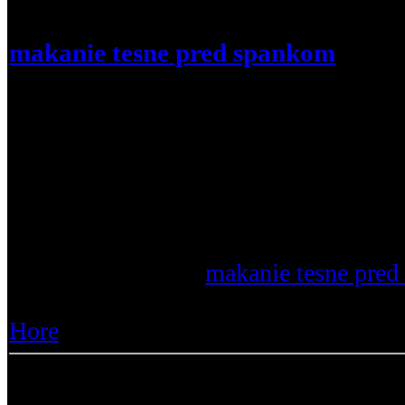
makanie tesne pred spankom
tak toto by ste si maly precitat.....cvic
neskorych vecernych hodinach by sa n
ze svaly pri tom menej rastu a puosobi
negavivnym vplyvom..ako spravny tren
povazuju poobednajsie hodiny alebo ok
:a34
Prečítajte si viac :
makanie tesne pre
Zobrazenia :
165 |
Odpovede :
18
Hore