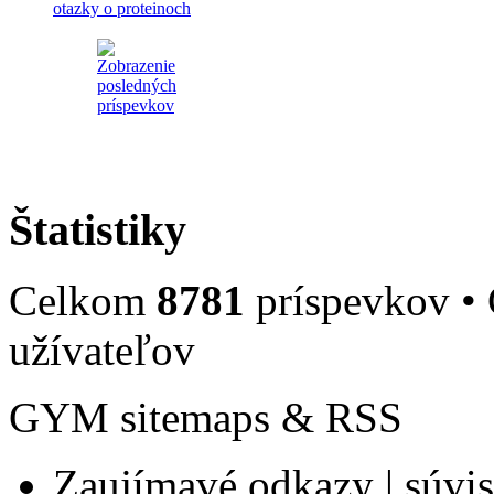
otazky o proteinoch
Štatistiky
Celkom
8781
príspevkov •
užívateľov
GYM sitemaps & RSS
Zaujímavé odkazy | súvisi