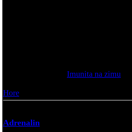
posilnenie imunity? Podla meteorologo
zima, treba sa pripravit na to aby sme z
posilkev zdravi. Ja po cely rok pred tr
treningu davam med a obcas ked v posi
sa z donutenia otuzujem. Okrem toho v
ukony nemam ale uzivam vapnik horcik
kupim nejake to ...
Prečítajte si viac :
Imunita na zimu
|
Z
Odpovede :
9
Hore
Adrenalin