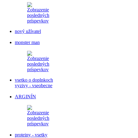
nový užívatel
monster man
vsetko o doplnkoch
vyzivy - vseobecne
ARGINÍN
proteiny - vsetky