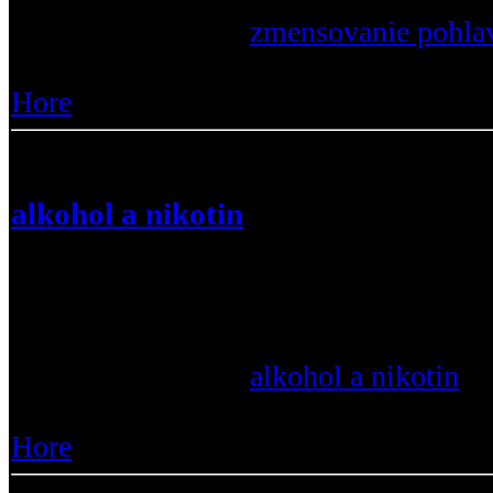
Prečítajte si viac :
zmensovanie pohla
Zobrazenia :
162 |
Odpovede :
12
Hore
alkohol a nikotin
zdravim....co si mysite o piti alkoholu
rast a vyvoj svalovej hmoty?
:a4
Prečítajte si viac :
alkohol a nikotin
|
Odpovede :
22
Hore