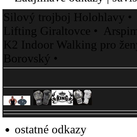
Silový trojboj Holohlavy •
Lifting Giraltovce • Arspim
K2 Indoor Walking pro že
Borovský •
ostatné odkazy