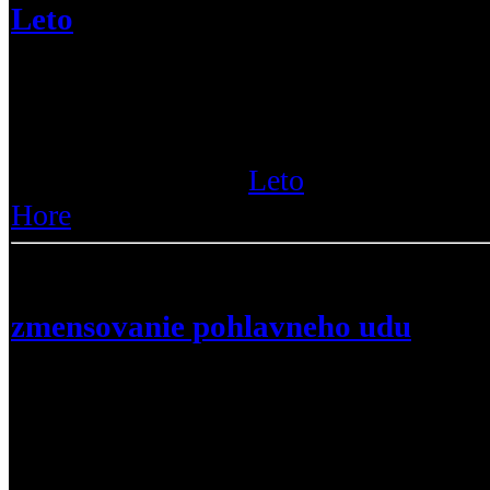
Leto
Tak onedlho je tu leto, čas zábavy , al
lete , je hriech neísť von v dobrom poča
dôležité. Ako ste na tom vy ? dobre sa
Prečítajte si viac :
Leto
|
Zobrazenia 
Hore
zmensovanie pohlavneho udu
zdravim...docital som sa ze zvacsovan
zmensuje dlzka pohlaveho udu/péra/
ZMENSI O 3CM nabratim kazdych 10 
si o tom myslite?? :a7