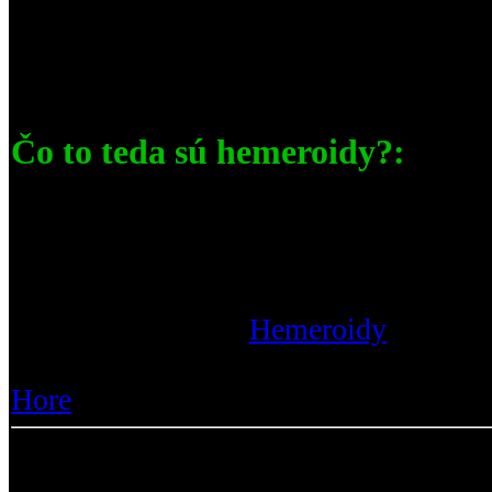
najrozšírenejším chorobám. Tieto štatis
vyzerajú hrozivo no mnoho ľudí ani le
hemeroidy!
Čo to teda sú hemeroidy?:
Štúdie v posledných dvoch desaťročiac
sliznicou v hornej časti análneho kaná
zvýšeným ...
Prečítajte si viac :
Hemeroidy
|
Zobra
Odpovede :
1
Hore