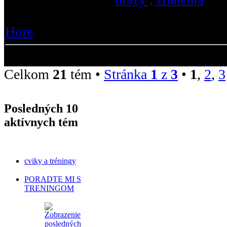
Odpovede :
43
Hore
Celkom
21
tém •
Stránka
1
z
3
•
1
,
2
,
3
Posledných 10
aktívnych tém
cviky a tréningy
PORADTE MI S
TRENINGOM