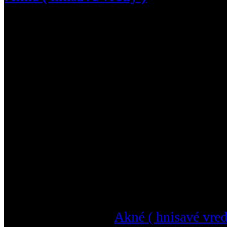
Prišiel som s touto témou, pretože o
trápi dosť veľa ľudí
Priznám sa Akné mam aj ja, mám poko
mi nadmerné množstvo mazu, ktoré mi
spôsobuje hnisanie , nekonečný začaro
vyrážky šíria po partii ktorá je najnách
chrbát.
Preto, podelte sa somnou o vaše skúseno
vyriešili, ako ste proti tomu bojovali? 
natrvalo ...
Prečítajte si viac :
Akné ( hnisavé vred