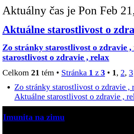
Aktuálny čas je Pon Feb 21
Aktuálne starostlivost o zdra
Zo stránky starostlivost o zdravie ,
starostlivost o zdravie , relax
Celkom
21
tém •
Stránka
1
z
3
•
1
,
2
,
3
Zo stránky starostlivost o zdravie , 
Aktuálne starostlivost o zdravie , re
Imunita na zimu
Chlapi dievcata ake ukony zvyknete pr