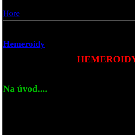
Odpovede :
1
Hore
Hemeroidy
HEMEROID
Na úvod....
Štatistiky percentuálneho výskytu hem
veľmi líšia, no čísla sa zväčša pohybu
75% ba dokonca až 80%! Hemeroidy pat