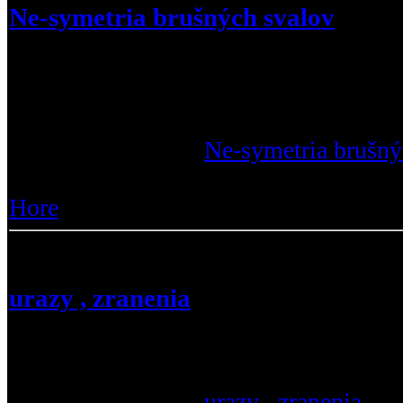
Ne-symetria brušných svalov
Ahojte, chcel by som sa vás opýtať, že
asymetriu (ne-symetriu) brušného svals
asymetrie. :a12
Prečítajte si viac :
Ne-symetria brušný
Zobrazenia :
137 |
Odpovede :
13
Hore
urazy , zranenia
tato tema je urcena na vase urazy alebo
cvicenim
Prečítajte si viac :
urazy , zranenia
|
Zo