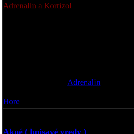
Adrenalin a Kortizol
su reakčne hormon
v rizikovych a stresovych situaciach. V
telo chova napäto je strnule, svaly su
dychanie, srdce nam bije ako o dusu po
tymito pocitmi moze prist aj agresivita
ludsku psychiku. U zvierat adrenalis po
stresovych a zivotunebezpecnych situac
bude bojovat, alebo bude utekat tak ryc
Prečítajte si viac :
Adrenalin
|
Zobraze
0
Hore
Akné ( hnisavé vredy )