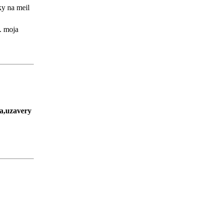
ky na meil
 . moja
ka,uzavery