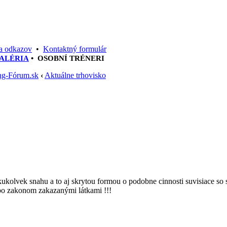
 odkazov
•
Kontaktný formulár
ALÉRIA
•
OSOBNÍ TRÉNERI
ng-Fórum.sk
‹
Aktuálne trhovisko
akukolvek snahu a to aj skrytou formou o podobne cinnosti suvisiace so 
bo zakonom zakazanými látkami !!!