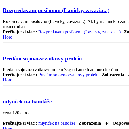
Rozpredavam posilovnu (Lavicky, zavazia...)
Rozpredavam posilovnu (Lavicky, zavazia...). Ak by mal niekto zauje
rozmermi atd
Prečítajte si viac :
Rozpredavam posilovnu (Lavicky, zavazia...)
|
Zo
Hore
Predám sojovo-srvatkovy protein
Predám sojovo-srvatkovy protein 3kg od american muscle súrne
Prečítajte si viac :
Predám sojovo-srvatkovy protein
|
Zobrazenia :
2
Hore
mlynček na bandáže
cena 120 euro
Prečítajte si viac :
mlynček na bandáže
|
Zobrazenia :
44 |
Odpoved
Hore