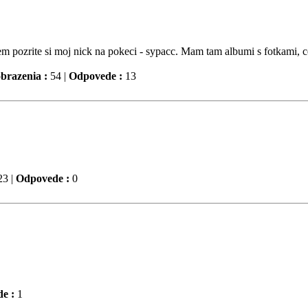
m pozrite si moj nick na pokeci - sypacc. Mam tam albumi s fotkami, 
brazenia :
54 |
Odpovede :
13
3 |
Odpovede :
0
e :
1