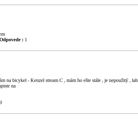
jem
Odpovede :
1
ám na bicykel - Kenzel stream C , mám ho ešte stále , je nepoužitý , la
apiste na
9