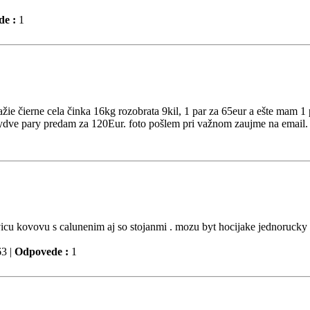
e :
1
e čierne cela činka 16kg rozobrata 9kil, 1 par za 65eur a ešte mam 1
bydve pary predam za 120Eur. foto pošlem pri važnom zaujme na email
avicu kovovu s calunenim aj so stojanmi . mozu byt hocijake jednorucky 
3 |
Odpovede :
1