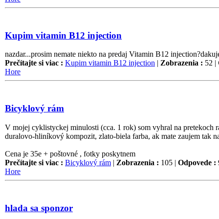
Kupim vitamin B12 injection
nazdar...prosim nemate niekto na predaj Vitamin B12 injection?daku
Prečítajte si viac :
Kupim vitamin B12 injection
|
Zobrazenia :
52 |
Hore
Bicyklový rám
V mojej cyklistyckej minulosti (cca. 1 rok) som vyhral na pretekoch r
duralovo-hliníkový kompozit, zlato-biela farba, ak mate zaujem tak n
Cena je 35e + poštovné , fotky poskytnem
Prečítajte si viac :
Bicyklový rám
|
Zobrazenia :
105 |
Odpovede :
Hore
hlada sa sponzor