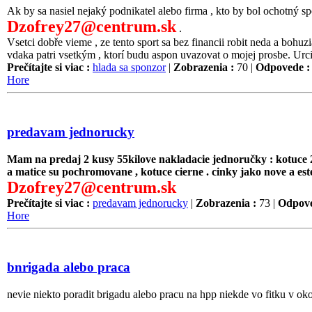
Ak by sa nasiel nejaký podnikatel alebo firma , kto by bol ochotný 
Dzofrey27@centrum.sk
.
Vsetci dobře vieme , ze tento sport sa bez financii robit neda a bohuz
vdaka patri vsetkým , ktorí budu aspon uvazovat o mojej prosbe. Urc
Prečítajte si viac :
hlada sa sponzor
|
Zobrazenia :
70 |
Odpovede :
Hore
predavam jednorucky
Mam na predaj 2 kusy 55kilove nakladacie jednoručky : kotuce 
a matice su pochromovane , kotuce cierne . cinky jako nove a es
Dzofrey27@centrum.sk
Prečítajte si viac :
predavam jednorucky
|
Zobrazenia :
73 |
Odpove
Hore
bnrigada alebo praca
nevie niekto poradit brigadu alebo pracu na hpp niekde vo fitku v oko