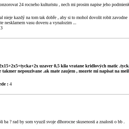
sponzorovat 24 rocneho kulturistu , nech mi prosim napise jeho podmien
ial nieje kazdý na tom tak dobře , aby si to mohol dovolit robit zavodne
ite nesklamem vasu doveru a vynalozim ...
3
2x15+2x5+tycka+2x uzaver 0,5 kila vratane kridlových matic .tyc
te takmer nepouzivane .ak mate zaujem , mozete mi napisat na meil
de :
4
li ba ? rad by som vyuzil svoje dlhorocne skusenosti a znalosti o bb .