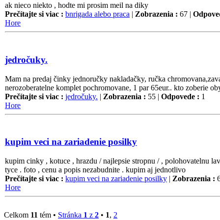
ak nieco niekto , hodte mi prosim meil na diky
Prečítajte si viac :
bnrigada alebo praca
|
Zobrazenia :
67 |
Odpoved
Hore
jedročuky.
Mam na predaj činky jednoručky nakladačky, ručka chromovana,zavaži
nerozoberatelne komplet pochromovane, 1 par 65eur.. kto zoberie o
Prečítajte si viac :
jedročuky.
|
Zobrazenia :
55 |
Odpovede :
1
Hore
kupim veci na zariadenie posilky
kupim cinky , kotuce , hrazdu / najlepsie stropnu / , polohovatelnu l
tyce . foto , cenu a popis nezabudnite . kupim aj jednotlivo
Prečítajte si viac :
kupim veci na zariadenie posilky
|
Zobrazenia :
6
Hore
Celkom
11
tém •
Stránka
1
z
2
•
1
,
2