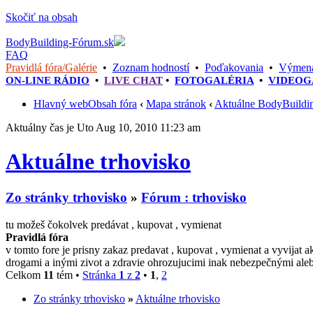
Skočiť na obsah
BodyBuilding-Fórum.sk
FAQ
Pravidlá fóra/Galérie
•
Zoznam hodností
•
Poďakovania
•
Výmena
ON-LINE RÁDIO
•
LIVE CHAT
•
FOTOGALÉRIA
•
VIDEOG
Hlavný web
Obsah fóra
‹
Mapa stránok
‹
Aktuálne BodyBuildi
Aktuálny čas je Uto Aug 10, 2010 11:23 am
Aktuálne trhovisko
Zo stránky trhovisko
»
Fórum : trhovisko
tu možeš čokolvek predávat , kupovat , vymienat
Pravidlá fóra
v tomto fore je prisny zakaz predavat , kupovat , vymienat a vyvijat 
drogami a inými zivot a zdravie ohrozujucimi inak nebezpečnými ale
Celkom
11
tém •
Stránka
1
z
2
•
1
,
2
Zo stránky trhovisko
»
Aktuálne trhovisko