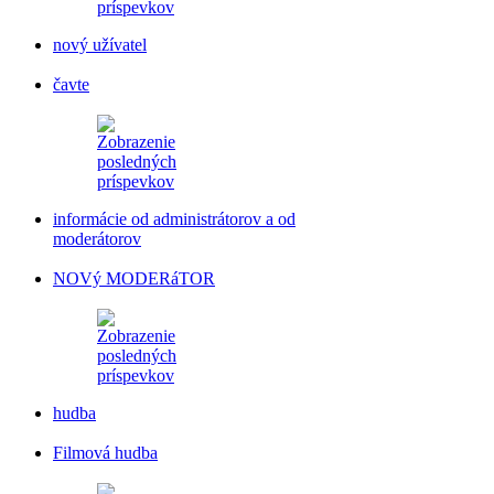
nový užívatel
čavte
informácie od administrátorov a od
moderátorov
NOVý MODERáTOR
hudba
Filmová hudba