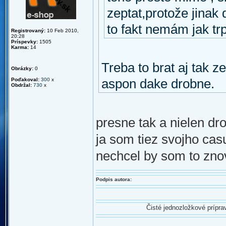
zeptat,protože jinak
to fakt nemám jak trp
Registrovaný:
10 Feb 2010,
20:28
Príspevky:
1505
Karma:
14
Treba to brat aj tak z
Obrázky:
0
Poďakoval:
300
x
aspon dake drobne.
Obdržal:
730
x
presne tak a nielen dr
ja som tiez svojho cas
nechcel by som to zno
Podpis autora:
Čisté jednozložkové prípr