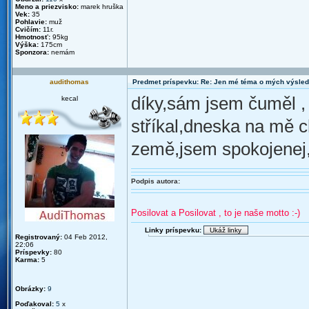
Meno a priezvisko:
marek hruška
Vek:
35
Pohlavie:
muž
Cvičím:
11r.
Hmotnosť:
95kg
Výška:
175cm
Sponzora:
nemám
audithomas
Predmet príspevku: Re: Jen mé téma o mých výsled
díky,sám jsem čuměl , 
kecal
stříkal,dneska na mě c
země,jsem spokojenej,
Podpis autora:
Posilovat a Posilovat , to je naše motto :-)
Linky príspevku:
Registrovaný:
04 Feb 2012,
22:06
Príspevky:
80
Karma:
5
Obrázky:
9
Poďakoval:
5
x