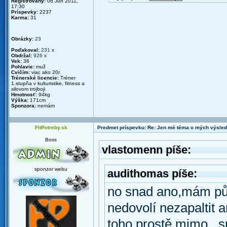
Registrovaný:
06 Jún 2011,
17:30
Príspevky:
2237
Karma:
31
Obrázky:
23
Poďakoval:
231
x
Obdržal:
926
x
Vek:
36
Pohlavie:
muž
Cvičím:
viac ako 20r.
Trénerské licencie:
Tréner
1.stupňa v kulturistike, fitness a
silovom trojboji
Hmotnosť:
94kg
Výška:
171cm
Sponzora:
nemám
FitPotreby.sk
Predmet príspevku: Re: Jen mé téma o mých výsled
Boss
vlastomenn píše:
sponzor webu
audithomas píše:
no snad ano,mám půj
nedovolí nezapaltit 
toho prostě mimo ,