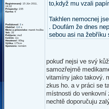
to,když mu vzali papír
Registrovaný:
15 Jún 2011,
19:32
Príspevky:
235
Karma:
6
Takhlen nemocnej jsem
Poďakoval:
3
x
. Doufám že dnes nep
Obdržal:
110
x
Meno a priezvisko:
marek hruška
Vek:
35
sebou asi na žebříku
Pohlavie:
muž
Cvičím:
11r.
Hmotnosť:
95kg
Výška:
175cm
Sponzora:
nemám
pokuď nejsi ve svý kůži
samozřejmě medikament
vitamíny jako takový. m
zkus ho. a v práci se t
místnosti do venkovní z
nechtě doporučuju zalýz