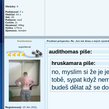
Obrázky:
9
Poďakoval:
5
x
Obdržal:
94
x
Vek:
20
Pohlavie:
muž
Cvičím:
2r.
Hmotnosť:
68kg
Výška:
175cm
Sponzora:
nemám
hruskamara
Predmet príspevku: Re: Jen mé téma o mých výsled
superkecal
audithomas píše:
hruskamara píše:
no, myslim si že je j
tobě, sypat když nem
budeš dělat až se d
Registrovaný:
15 Jún 2011,