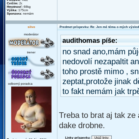
Cvičím:
2r.
Hmotnosť:
68kg
Výška:
175cm
Sponzora:
nemám
silvo
Predmet príspevku: Re: Jen mé téma o mých výsled
moderátor
audithomas píše:
no snad ano,mám půjč
trener
nedovolí nezapaltit a
toho prostě mimo , 
zeptat,protože jinak 
odborný poradca
to fakt nemám jak trpě
Treba to brat aj tak ze
dake drobne.
Linky príspevku: