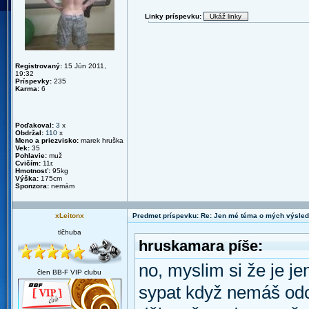
Linky príspevku:
Registrovaný:
15 Jún 2011,
19:32
Príspevky:
235
Karma:
6
Poďakoval:
3
x
Obdržal:
110
x
Meno a priezvisko:
marek hruška
Vek:
35
Pohlavie:
muž
Cvičím:
11r.
Hmotnosť:
95kg
Výška:
175cm
Sponzora:
nemám
xLeitonx
Predmet príspevku: Re: Jen mé téma o mých výsled
tlčhuba
hruskamara píše:
no, myslim si že je je
člen BB-F VIP clubu
sypat když nemáš odcv