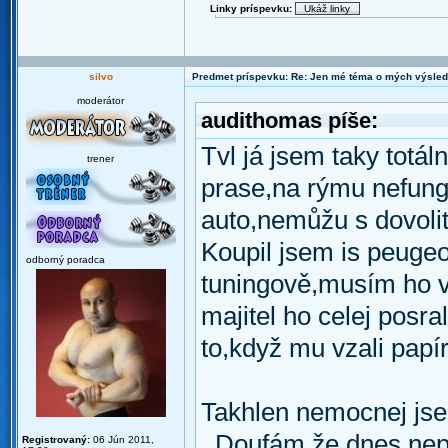
Linky príspevku:
silvo
Predmet príspevku: Re: Jen mé téma o mých výsled
moderátor
audithomas píše:
Tvl já jsem taky totá
trener
prase,na rýmu nefung
auto,nemůžu s dovolit
Koupil jsem is peugeo
odborný poradca
tuningově,musím ho ve
majitel ho celej posr
to,když mu vzali papír
Takhlen nemocnej jsem
. Doufám že dnes nep
Registrovaný:
06 Jún 2011,