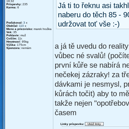
19:32
Já ti to řeknu asi takh
Príspevky:
235
Karma:
6
naberu do těch 85 - 9
udržovat toť vše :-)
Poďakoval:
3
x
Obdržal:
110
x
Meno a priezvisko:
marek hruška
Vek:
35
Pohlavie:
muž
Cvičím:
11r.
Hmotnosť:
95kg
a já tě uvedu do reality
Výška:
175cm
Sponzora:
nemám
vůbec né svalů! (počíte
první kůře se nabírá ne
nečekej zázraky! za tř
dávkami je nesmysl, pr
kůrách točit) aby to m
takže nejen "opotřebov
časem
Linky príspevku: