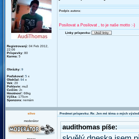
Podpis autora:
Posilovat a Posilovat , to je naše motto :-)
Linky príspevku:
Registrovaný:
04 Feb 2012,
22:06
Príspevky:
80
Karma:
5
Obrázky:
9
Poďakoval:
5
x
Obdržal:
94
x
Vek:
20
Pohlavie:
muž
Cvičím:
2r.
Hmotnosť:
68kg
Výška:
175cm
Sponzora:
nemám
silvo
Predmet príspevku: Re: Jen mé téma o mých výsled
moderátor
audithomas píše:
skvělý,dneska jsem př
trener