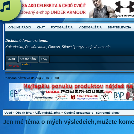
ON-LINE RÁDIO
CHAT
FOTOGALÉRIA
VIDEOGALÉRIA
BB-F TELEVÍZIA
Diskusné fórum na tému:
Kulturistika, Posilňovanie, Fitness, Silové športy a bojové umenia
Úvod
Obsah fóra
FAQ
e-shop
Pravidlá
Posledná návšteva 05 Aug 2016, 08:00
Úvod
»
Obsah fóra
»
Užívateľská zóna
»
Osobné prezentácie - súkromné blogy
Jen mé téma o mých výsledcich,můžete komen