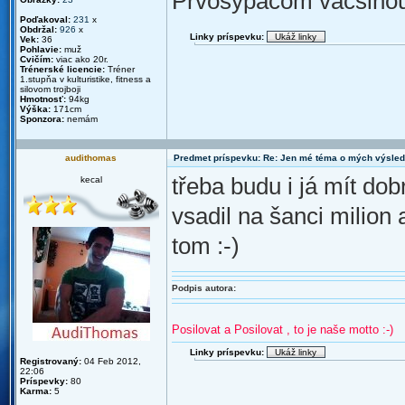
Prvosypacom vacsinou 
Poďakoval:
231
x
Obdržal:
926
x
Linky príspevku:
Vek:
36
Pohlavie:
muž
Cvičím:
viac ako 20r.
Trénerské licencie:
Tréner
1.stupňa v kulturistike, fitness a
silovom trojboji
Hmotnosť:
94kg
Výška:
171cm
Sponzora:
nemám
audithomas
Predmet príspevku: Re: Jen mé téma o mých výsled
třeba budu i já mít dob
kecal
vsadil na šanci milion 
tom :-)
Podpis autora:
Posilovat a Posilovat , to je naše motto :-)
Linky príspevku:
Registrovaný:
04 Feb 2012,
22:06
Príspevky:
80
Karma:
5