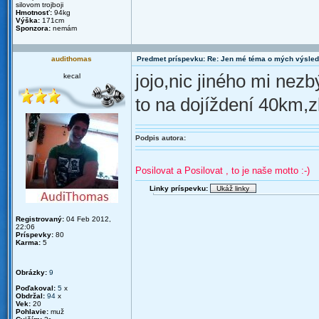
silovom trojboji
Hmotnosť:
94kg
Výška:
171cm
Sponzora:
nemám
audithomas
Predmet príspevku: Re: Jen mé téma o mých výsled
jojo,nic jiného mi nezb
kecal
to na dojíždení 40km,z
Podpis autora:
Posilovat a Posilovat , to je naše motto :-)
Linky príspevku:
Registrovaný:
04 Feb 2012,
22:06
Príspevky:
80
Karma:
5
Obrázky:
9
Poďakoval:
5
x
Obdržal:
94
x
Vek:
20
Pohlavie:
muž