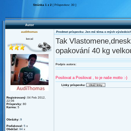
Stránka
1
z
2
[ Príspevkov: 30 ]
Autor
audithomas
Predmet príspevku: Jen mé téma o mých výsledcich
Tak Vlastomene,dneska
kecal
opakování 40 kg velko
Podpis autora:
Posilovat a Posilovat , to je naše motto :-)
Linky príspevku:
Registrovaný:
04 Feb 2012,
22:06
Príspevky:
80
Karma:
5
Obrázky:
9
Poďakoval:
5
x
Obdržal:
94
x