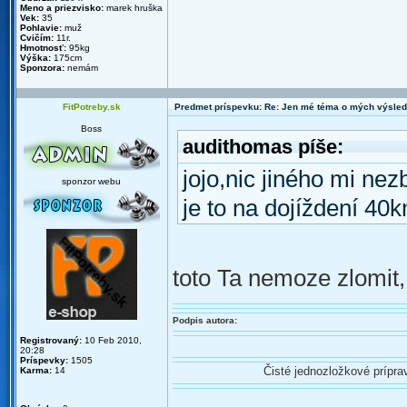
Meno a priezvisko:
marek hruška
Vek:
35
Pohlavie:
muž
Cvičím:
11r.
Hmotnosť:
95kg
Výška:
175cm
Sponzora:
nemám
FitPotreby.sk
Predmet príspevku: Re: Jen mé téma o mých výsled
Boss
audithomas píše:
jojo,nic jiného mi nez
sponzor webu
je to na dojíždení 40
toto Ta nemoze zlomit
Podpis autora:
Registrovaný:
10 Feb 2010,
20:28
Príspevky:
1505
Čisté jednozložkové prípr
Karma:
14