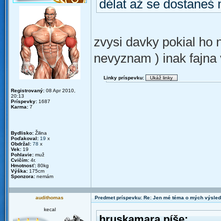
dělat až se dostaneš
zvysi davky pokial ho 
nevyznam ) inak fajna 
Linky príspevku:
Registrovaný:
08 Apr 2010,
20:13
Príspevky:
1687
Karma:
7
Bydlisko:
Žilina
Poďakoval:
19
x
Obdržal:
78
x
Vek:
19
Pohlavie:
muž
Cvičím:
4r.
Hmotnosť:
80kg
Výška:
175cm
Sponzora:
nemám
audithomas
Predmet príspevku: Re: Jen mé téma o mých výsled
kecal
hruskamara píše: