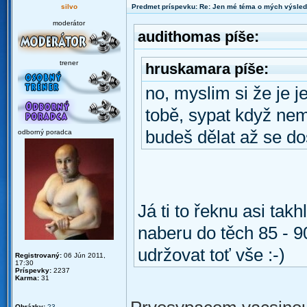
silvo
Predmet príspevku: Re: Jen mé téma o mých výsled
moderátor
audithomas píše:
trener
hruskamara píše:
no, myslim si že je j
tobě, sypat když nem
budeš dělat až se d
odborný poradca
Já ti to řeknu asi takh
naberu do těch 85 - 9
udržovat toť vše :-)
Registrovaný:
06 Jún 2011,
17:30
Príspevky:
2237
Karma:
31
Obrázky:
23