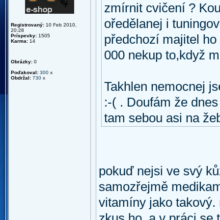
zmírnit cvičení ? Ko
oředělanej i tuningov
Registrovaný:
10 Feb 2010,
20:28
předchozí majitel ho
Príspevky:
1505
Karma:
14
000 nekup to,když mu
Obrázky:
0
Poďakoval:
300
x
Obdržal:
730
x
Takhlen nemocnej jse
:-( . Doufám že dnes
tam sebou asi na že
pokuď nejsi ve svý kůž
samozřejmě medikamen
vitamíny jako takový. 
zkus ho. a v práci se 