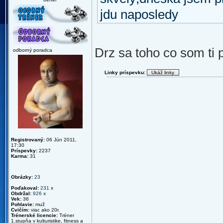
jdu naposledy
Drz sa toho co som ti p
odborný poradca
Linky príspevku:
Registrovaný:
06 Jún 2011,
17:30
Príspevky:
2237
Karma:
31
Obrázky:
23
Poďakoval:
231
x
Obdržal:
926
x
Vek:
36
Pohlavie:
muž
Cvičím:
viac ako 20r.
Trénerské licencie:
Tréner
1.stupňa v kulturistike, fitness a