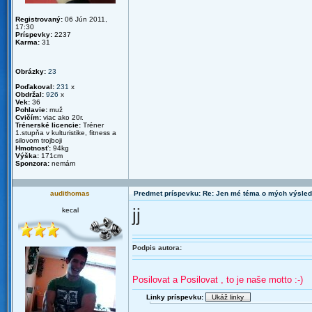
Registrovaný:
06 Jún 2011,
17:30
Príspevky:
2237
Karma:
31
Obrázky:
23
Poďakoval:
231
x
Obdržal:
926
x
Vek:
36
Pohlavie:
muž
Cvičím:
viac ako 20r.
Trénerské licencie:
Tréner
1.stupňa v kulturistike, fitness a
silovom trojboji
Hmotnosť:
94kg
Výška:
171cm
Sponzora:
nemám
audithomas
Predmet príspevku: Re: Jen mé téma o mých výsled
jj
kecal
Podpis autora:
Posilovat a Posilovat , to je naše motto :-)
Linky príspevku: