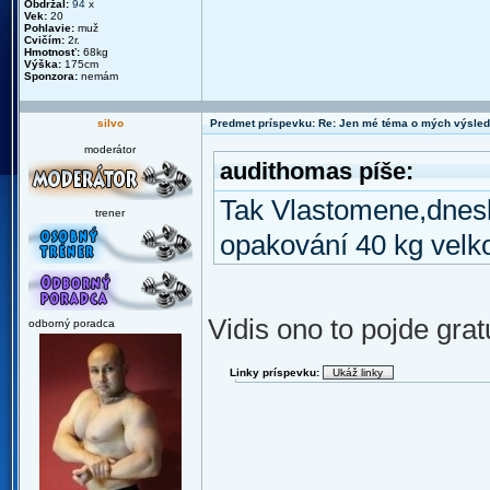
Obdržal:
94
x
Vek:
20
Pohlavie:
muž
Cvičím:
2r.
Hmotnosť:
68kg
Výška:
175cm
Sponzora:
nemám
silvo
Predmet príspevku: Re: Jen mé téma o mých výsled
moderátor
audithomas píše:
Tak Vlastomene,dnesk
trener
opakování 40 kg velk
Vidis ono to pojde gr
odborný poradca
Linky príspevku: