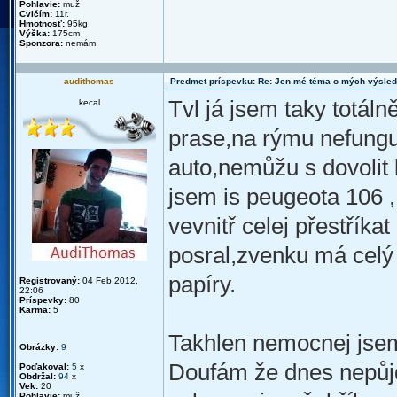
Pohlavie:
muž
Cvičím:
11r.
Hmotnosť:
95kg
Výška:
175cm
Sponzora:
nemám
audithomas
Predmet príspevku: Re: Jen mé téma o mých výsled
Tvl já jsem taky totál
kecal
prase,na rýmu nefungu
auto,nemůžu s dovolit 
jsem is peugeota 106 ,
vevnitř celej přestříka
posral,zvenku má celý 
papíry.
Registrovaný:
04 Feb 2012,
22:06
Príspevky:
80
Karma:
5
Takhlen nemocnej jsem j
Obrázky:
9
Doufám že dnes nepůjd
Poďakoval:
5
x
Obdržal:
94
x
Vek:
20
Pohlavie:
muž