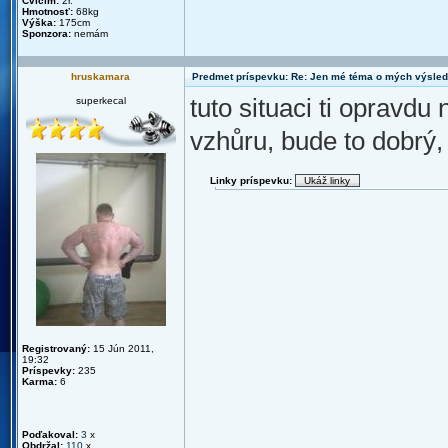
Cvičím:
2r.
Hmotnosť:
68kg
Výška:
175cm
Sponzora:
nemám
hruskamara
Predmet príspevku: Re: Jen mé téma o mých výsled
tuto situaci ti opravdu 
superkecal
vzhůru, bude to dobrý,
Linky príspevku:
Registrovaný:
15 Jún 2011,
19:32
Príspevky:
235
Karma:
6
Poďakoval:
3
x
Obdržal:
110
x