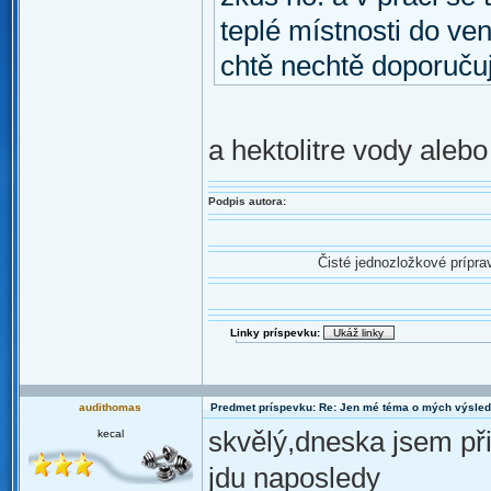
teplé místnosti do ven
chtě nechtě doporučuju
a hektolitre vody alebo
Podpis autora:
Čisté jednozložkové prípr
Linky príspevku:
audithomas
Predmet príspevku: Re: Jen mé téma o mých výsled
skvělý,dneska jsem při
kecal
jdu naposledy