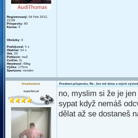
Registrovaný:
04 Feb 2012,
22:06
Príspevky:
80
Karma:
5
Obrázky:
9
Poďakoval:
5
x
Obdržal:
94
x
Vek:
20
Pohlavie:
muž
Cvičím:
2r.
Hmotnosť:
68kg
Výška:
175cm
Sponzora:
nemám
hruskamara
Predmet príspevku: Re: Jen mé téma o mých výsled
no, myslim si že je jen
superkecal
sypat když nemáš odcvi
dělat až se dostaneš 