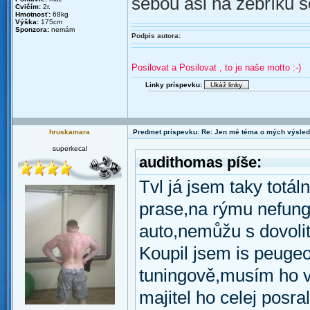
sebou asi na žebříku 
Cvičím:
2r.
Hmotnosť:
68kg
Výška:
175cm
Sponzora:
nemám
Podpis autora:
Posilovat a Posilovat , to je naše motto :-)
Linky príspevku:
hruskamara
Predmet príspevku: Re: Jen mé téma o mých výsled
superkecal
audithomas píše:
Tvl já jsem taky totá
prase,na rýmu nefung
auto,nemůžu s dovolit
Koupil jsem is peugeo
tuningově,musím ho ve
majitel ho celej posr