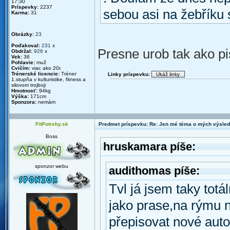
17:30
Príspevky:
2237
sebou asi na žebříku
Karma:
31
Obrázky:
23
Poďakoval:
231
x
Presne urob tak ako p
Obdržal:
926
x
Vek:
36
Pohlavie:
muž
Cvičím:
viac ako 20r.
Trénerské licencie:
Tréner
Linky príspevku:
1.stupňa v kulturistike, fitness a
silovom trojboji
Hmotnosť:
94kg
Výška:
171cm
Sponzora:
nemám
FitPotreby.sk
Predmet príspevku: Re: Jen mé téma o mých výsled
Boss
hruskamara píše:
sponzor webu
audithomas píše:
Tvl já jsem taky tot
jako prase,na rýmu n
přepisovat nové aut