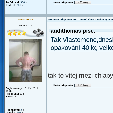
Poďakoval:
300
x
Linky príspevku:
Obdržal:
730
x
hruskamara
Predmet príspevku: Re: Jen mé téma o mých výsled
superkecal
audithomas píše:
Tak Vlastomene,dnesk
opakování 40 kg velk
tak to vítej mezi chlap
Linky príspevku:
Registrovaný:
15 Jún 2011,
19:32
Príspevky:
235
Karma:
6
Poďakoval:
3
x
Obdržal:
110
x