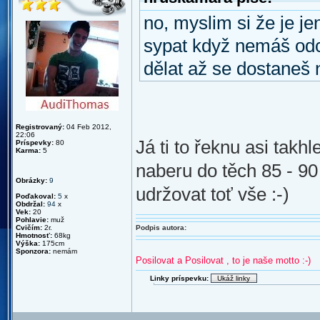
no, myslim si že je je
sypat když nemáš odcv
dělat až se dostaneš
Registrovaný:
04 Feb 2012,
22:06
Já ti to řeknu asi takhl
Príspevky:
80
Karma:
5
naberu do těch 85 - 90
Obrázky:
9
udržovat toť vše :-)
Poďakoval:
5
x
Obdržal:
94
x
Vek:
20
Pohlavie:
muž
Cvičím:
2r.
Podpis autora:
Hmotnosť:
68kg
Výška:
175cm
Sponzora:
nemám
Posilovat a Posilovat , to je naše motto :-)
Linky príspevku: