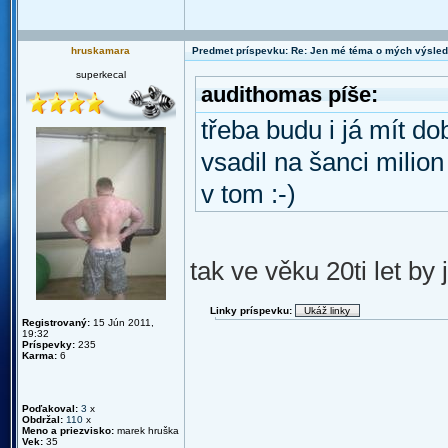
hruskamara
Predmet príspevku: Re: Jen mé téma o mých výsled
superkecal
audithomas píše:
třeba budu i já mít do
vsadil na šanci milion
v tom :-)
tak ve věku 20ti let by
Linky príspevku:
Registrovaný:
15 Jún 2011,
19:32
Príspevky:
235
Karma:
6
Poďakoval:
3
x
Obdržal:
110
x
Meno a priezvisko:
marek hruška
Vek:
35