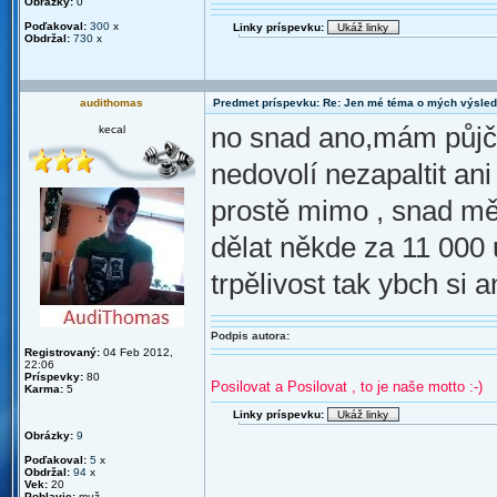
Obrázky:
0
Poďakoval:
300
x
Linky príspevku:
Obdržal:
730
x
audithomas
Predmet príspevku: Re: Jen mé téma o mých výsled
no snad ano,mám půjčk
kecal
nedovolí nezapaltit an
prostě mimo , snad mě
dělat někde za 11 000 
trpělivost tak ybch si a
Podpis autora:
Registrovaný:
04 Feb 2012,
22:06
Príspevky:
80
Posilovat a Posilovat , to je naše motto :-)
Karma:
5
Linky príspevku:
Obrázky:
9
Poďakoval:
5
x
Obdržal:
94
x
Vek:
20
Pohlavie:
muž