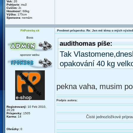
Vek:
20
Pohlavie:
muž
Cvičím:
2r.
Hmotnosť:
68kg
Výška:
175cm
Sponzora:
nemám
FitPotreby.sk
Predmet príspevku: Re: Jen mé téma o mých výsled
Boss
audithomas píše:
Tak Vlastomene,dnesk
sponzor webu
opakování 40 kg velk
pekna vaha, musim poc
Podpis autora:
Registrovaný:
10 Feb 2010,
20:28
Príspevky:
1505
Čisté jednozložkové prípr
Karma:
14
Obrázky:
0